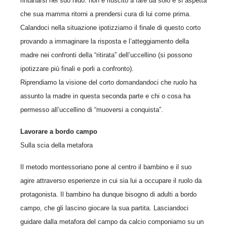
rintanarsi nel suo nido: non è riuscito a fare da solo e si aspetta
che sua mamma ritorni a prendersi cura di lui come prima.
Calandoci nella situazione ipotizziamo il finale di questo corto
provando a immaginare la risposta e l’atteggiamento della
madre nei confronti della “ritirata” dell’uccellino (si possono
ipotizzare più finali e porli a confronto).
Riprendiamo la visione del corto domandandoci che ruolo ha
assunto la madre in questa seconda parte e chi o cosa ha
permesso all’uccellino di “muoversi a conquista”.
Lavorare a bordo campo
Sulla scia della metafora
Il metodo montessoriano pone al centro il bambino e il suo
agire attraverso esperienze in cui sia lui a occupare il ruolo da
protagonista. Il bambino ha dunque bisogno di adulti a bordo
campo, che gli lascino giocare la sua partita. Lasciandoci
guidare dalla metafora del campo da calcio componiamo su un