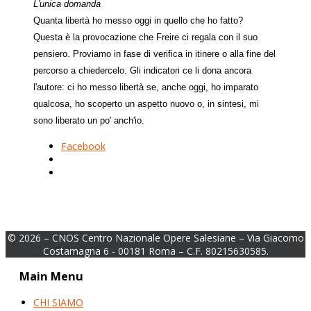
L'unica domanda
Quanta libertà ho messo oggi in quello che ho fatto?
Questa è la provocazione che Freire ci regala con il suo
pensiero. Proviamo in fase di verifica in itinere o alla fine del
percorso a chiedercelo. Gli indicatori ce li dona ancora
l'autore: ci ho messo libertà se, anche oggi, ho imparato
qualcosa, ho scoperto un aspetto nuovo o, in sintesi, mi
sono liberato un po' anch'io.
Facebook
© 2026 – CNOS Centro Nazionale Opere Salesiane – Via Giacomo
Costamagna 6 - 00181 Roma – C.F. 80215630585.
Main Menu
CHI SIAMO