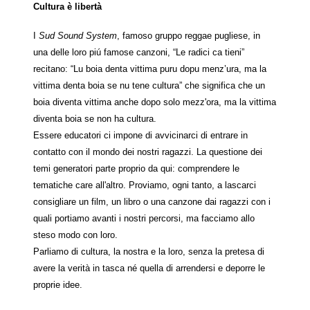
Cultura è libertà
I
Sud Sound System
, famoso gruppo reggae pugliese, in
una delle loro piú famose canzoni, “Le radici ca tieni”
recitano: “Lu boia denta vittima puru dopu menz’ura, ma la
vittima denta boia se nu tene cultura” che significa che un
boia diventa vittima anche dopo solo mezz'ora, ma la vittima
diventa boia se non ha cultura.
Essere educatori ci impone di avvicinarci di entrare in
contatto con il mondo dei nostri ragazzi. La questione dei
temi generatori parte proprio da qui: comprendere le
tematiche care all'altro. Proviamo, ogni tanto, a lascarci
consigliare un film, un libro o una canzone dai ragazzi con i
quali portiamo avanti i nostri percorsi, ma facciamo allo
steso modo con loro.
Parliamo di cultura, la nostra e la loro, senza la pretesa di
avere la verità in tasca né quella di arrendersi e deporre le
proprie idee.