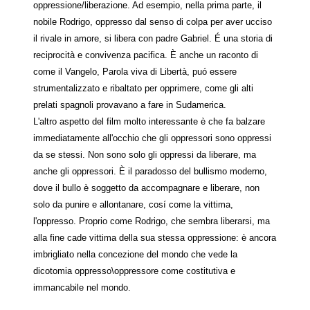
oppressione/liberazione. Ad esempio, nella prima parte, il
nobile Rodrigo, oppresso dal senso di colpa per aver ucciso
il rivale in amore, si libera con padre Gabriel. É una storia di
reciprocità e convivenza pacifica. È anche un raconto di
come il Vangelo, Parola viva di Libertà, puó essere
strumentalizzato e ribaltato per opprimere, come gli alti
prelati spagnoli provavano a fare in Sudamerica.
L'altro aspetto del film molto interessante è che fa balzare
immediatamente all'occhio che gli oppressori sono oppressi
da se stessi. Non sono solo gli oppressi da liberare, ma
anche gli oppressori. È il paradosso del bullismo moderno,
dove il bullo è soggetto da accompagnare e liberare, non
solo da punire e allontanare, cosí come la vittima,
l'oppresso. Proprio come Rodrigo, che sembra liberarsi, ma
alla fine cade vittima della sua stessa oppressione: è ancora
imbrigliato nella concezione del mondo che vede la
dicotomia oppresso\oppressore come costitutiva e
immancabile nel mondo.