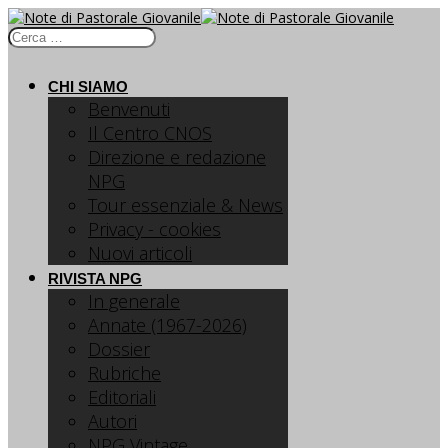
CHI SIAMO
Benvenuti
Il Centro CNOS
Direzione e redazione
NPG
Tour essenziale & News
Privacy - cookies
Nuovi articoli
RIVISTA NPG
In generale
Annate (1967-2026)
Dossier
Rubriche
Editoriali
Autori
NPG Vintage