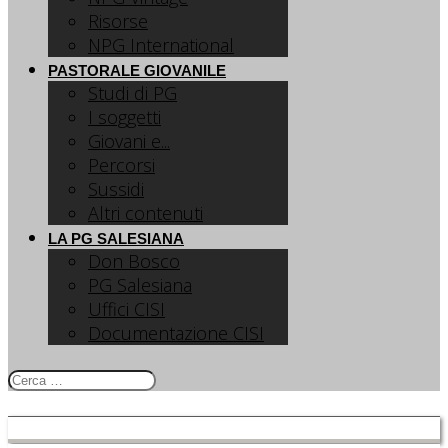
Risorse
NPG International
PASTORALE GIOVANILE
Studi di PG
I soggetti
Giovani e...
Percorsi
Sussidi
Altri contenuti
LA PG SALESIANA
Don Bosco
PG Salesiana
Uffici CISI
Documentazione CISI