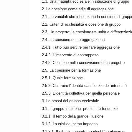
1.3. Una maturità ecclesiale in situazione di gruppo
2. La coesione come stile di aggregazione
2.1. Le variabili che influenzano la coesione di grupp
2.2. Criteri di ecclesialità e coesione di gruppo
2.3. Un progetto: la coesione tra unità e differenziaz
2.4. La coesione come aggregazione
2.4.1. Tutto può servire per fare aggregazione
2.4.2. L'intervento di contrappeso
2.4.3. Coesione nella condivisione di un progetto
2.5. La coesione per la formazione
2.5.1. Quale formazione
2.5.2. Costruire l'identità dal silenzio dell'interiorità
2.5.3. L'identità collettiva per quella personale
3. La prassi del gruppo ecclesiale
3.1. Il gruppo in azione: problemi e tendenze
3.1.1. Il tempo della grande illusione
3.1.2. La crisi del primo impegno
3.1.2.1. Il difficile rapporto tra identità e rilevanza