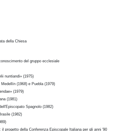
iata della Chiesa
riconoscimento del gruppo ecclesiale
ii nuntiandi» (1975)
 Medellín (1968) e Puebla (1979)
dendae» (1979)
iana (1981)
dell'Episcopato Spagnolo (1982)
Brasile (1982)
989)
il progetto della Conferenza Episcopale Italiana per gli anni '90