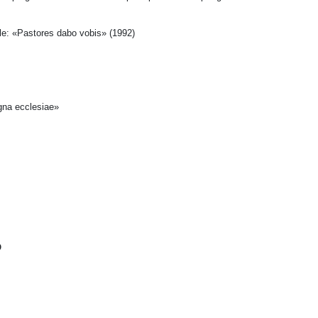
le: «Pastores dabo vobis» (1992)
igna ecclesiae»
O