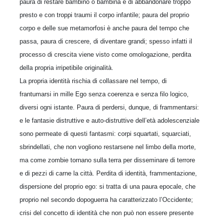
paura di restare bambino o bambina e di abbandonare troppo
presto e con troppi traumi il corpo infantile; paura del proprio
corpo e delle sue metamorfosi è anche paura del tempo che
passa, paura di crescere, di diventare grandi; spesso infatti il
processo di crescita viene visto come omologazione, perdita
della propria irripetibile originalità.
La propria identità rischia di collassare nel tempo, di
frantumarsi in mille Ego senza coerenza e senza filo logico,
diversi ogni istante. Paura di perdersi, dunque, di frammentarsi:
e le fantasie distruttive e auto-distruttive dell’età adolescenziale
sono permeate di questi fantasmi: corpi squartati, squarciati,
sbrindellati, che non vogliono restarsene nel limbo della morte,
ma come zombie tornano sulla terra per disseminare di terrore
e di pezzi di carne la città. Perdita di identità, frammentazione,
dispersione del proprio ego: si tratta di una paura epocale, che
proprio nel secondo dopoguerra ha caratterizzato l’Occidente;
crisi del concetto di identità che non può non essere presente