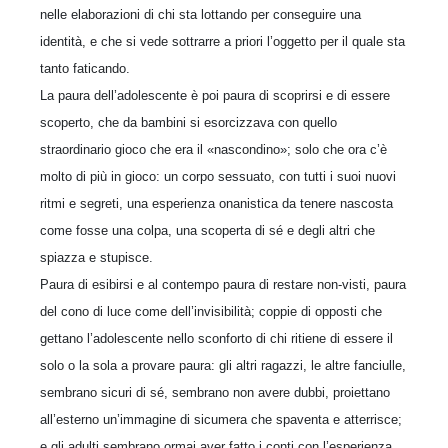
nelle elaborazioni di chi sta lottando per conseguire una
identità, e che si vede sottrarre a priori l’oggetto per il quale sta
tanto faticando.
La paura dell’adolescente è poi paura di scoprirsi e di essere
scoperto, che da bambini si esorcizzava con quello
straordinario gioco che era il «nascondino»; solo che ora c’è
molto di più in gioco: un corpo sessuato, con tutti i suoi nuovi
ritmi e segreti, una esperienza onanistica da tenere nascosta
come fosse una colpa, una scoperta di sé e degli altri che
spiazza e stupisce.
Paura di esibirsi e al contempo paura di restare non-visti, paura
del cono di luce come dell’invisibilità; coppie di opposti che
gettano l’adolescente nello sconforto di chi ritiene di essere il
solo o la sola a provare paura: gli altri ragazzi, le altre fanciulle,
sembrano sicuri di sé, sembrano non avere dubbi, proiettano
all’esterno un’immagine di sicumera che spaventa e atterrisce;
e gli adulti sembrano ormai aver fatto i conti con l’esperienza