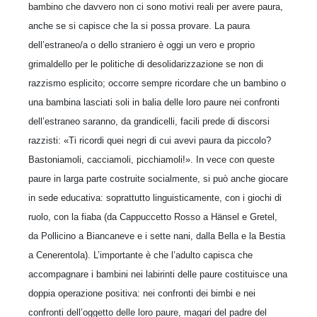
bambino che davvero non ci sono motivi reali per avere paura,
anche se si capisce che la si possa provare. La paura
dell’estraneo/a o dello straniero è oggi un vero e proprio
grimaldello per le politiche di desolidarizzazione se non di
razzismo esplicito; occorre sempre ricordare che un bambino o
una bambina lasciati soli in balia delle loro paure nei confronti
dell’estraneo saranno, da grandicelli, facili prede di discorsi
razzisti: «Ti ricordi quei negri di cui avevi paura da piccolo?
Bastoniamoli, cacciamoli, picchiamoli!». In vece con queste
paure in larga parte costruite socialmente, si può anche giocare
in sede educativa: soprattutto linguisticamente, con i giochi di
ruolo, con la fiaba (da Cappuccetto Rosso a Hänsel e Gretel,
da Pollicino a Biancaneve e i sette nani, dalla Bella e la Bestia
a Cenerentola). L’importante è che l’adulto capisca che
accompagnare i bambini nei labirinti delle paure costituisce una
doppia operazione positiva: nei confronti dei bimbi e nei
confronti dell’oggetto delle loro paure, magari del padre del