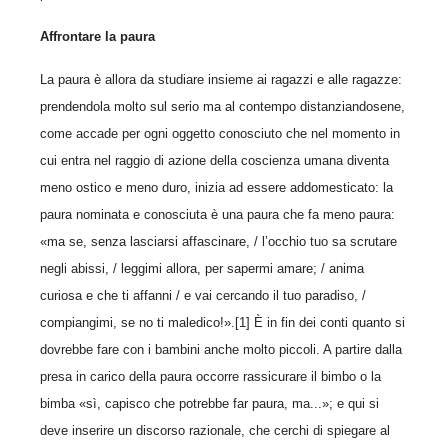
Affrontare la paura
La paura è allora da studiare insieme ai ragazzi e alle ragazze:
prendendola molto sul serio ma al contempo distanziandosene,
come accade per ogni oggetto conosciuto che nel momento in
cui entra nel raggio di azione della coscienza umana diventa
meno ostico e meno duro, inizia ad essere addomesticato: la
paura nominata e conosciuta è una paura che fa meno paura:
«ma se, senza lasciarsi affascinare, / l’occhio tuo sa scrutare
negli abissi, / leggimi allora, per sapermi amare; / anima
curiosa e che ti affanni / e vai cercando il tuo paradiso, /
compiangimi, se no ti maledico!».[1] È in fin dei conti quanto si
dovrebbe fare con i bambini anche molto piccoli. A partire dalla
presa in carico della paura occorre rassicurare il bimbo o la
bimba «sì, capisco che potrebbe far paura, ma...»; e qui si
deve inserire un discorso razionale, che cerchi di spiegare al