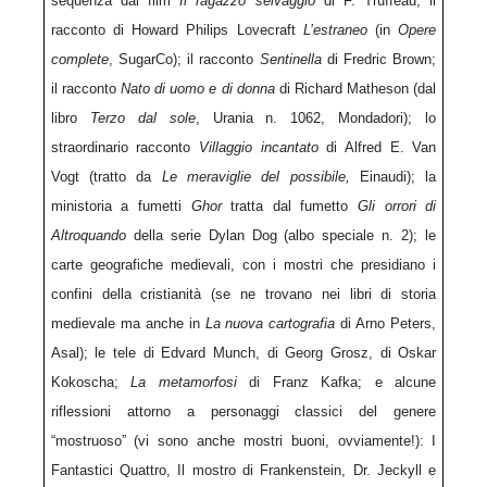
sequenza dal film
Il ragazzo selvaggio
di F. Truffeau; il
racconto di Howard Philips Lovecraft
L’estraneo
(in
Opere
complete
, SugarCo); il racconto
Sentinella
di Fredric Brown;
il racconto
Nato di uomo e di donna
di Richard Matheson (dal
libro
Terzo dal sole
, Urania n. 1062, Mondadori); lo
straordinario racconto
Villaggio incantato
di Alfred E. Van
Vogt (tratto da
Le meraviglie del possibile,
Einaudi); la
ministoria a fumetti
Ghor
tratta dal fumetto
Gli orrori di
Altroquando
della serie Dylan Dog (albo speciale n. 2); le
carte geografiche medievali, con i mostri che presidiano i
confini della cristianità (se ne trovano nei libri di storia
medievale ma anche in
La nuova cartografia
di Arno Peters,
Asal); le tele di Edvard Munch, di Georg Grosz, di Oskar
Kokoscha;
La metamorfosi
di Franz Kafka; e alcune
riflessioni attorno a personaggi classici del genere
“mostruoso” (vi sono anche mostri buoni, ovviamente!): I
Fantastici Quattro, Il mostro di Frankenstein, Dr. Jeckyll e