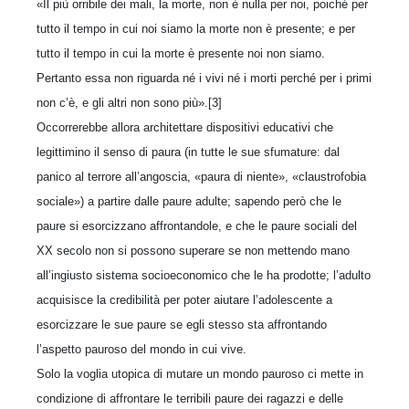
«Il più orribile dei mali, la morte, non è nulla per noi, poiché per
tutto il tempo in cui noi siamo la morte non è presente; e per
tutto il tempo in cui la morte è presente noi non siamo.
Pertanto essa non riguarda né i vivi né i morti perché per i primi
non c’è, e gli altri non sono più».[3]
Occorrerebbe allora architettare dispositivi educativi che
legittimino il senso di paura (in tutte le sue sfumature: dal
panico al terrore all’angoscia, «paura di niente», «claustrofobia
sociale») a partire dalle paure adulte; sapendo però che le
paure si esorcizzano affrontandole, e che le paure sociali del
XX secolo non si possono superare se non mettendo mano
all’ingiusto sistema socioeconomico che le ha prodotte; l’adulto
acquisisce la credibilità per poter aiutare l’adolescente a
esorcizzare le sue paure se egli stesso sta affrontando
l’aspetto pauroso del mondo in cui vive.
Solo la voglia utopica di mutare un mondo pauroso ci mette in
condizione di affrontare le terribili paure dei ragazzi e delle