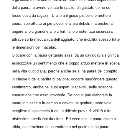
della paura, e averle voltate le spalle, disgustati, come se
fosse cosa da ragazzi. E allora il gioco più bello è mettere
paura, soprattutto ai più piccoli e ai più deboli; ma anche far
pagare ai più grandi e ai più forti la loro ostentata sicurezza,
attraverso la meccanica dell’agguato, che mobilita spesso tutte
le dimensioni del macabro.
Giocare con la paura gettando sassi da un cavalcavia significa
esorcizzare un sentimento che è troppo arduo mettere in scena
nella vita quotidiana; perché anche se si ha paura del compito
in classe o della partita di pallone, occorre nascondere questo
sentimento, anche nei suoi aspetti piacevoli, nelle scariche
energetiche che esso provvede. Se non si può elaborare la
paura in classe o in campo o davanti ai genitori, tanto vale
scegliere di giocarsela fuori, in ridicole prove di virilità o in
tristissime spedizioni da ultras. Ed ecco che la paura diventa
sfida, accettazione di un confronto nel quale chi ha paura