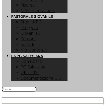
Risorse
NPG International
PASTORALE GIOVANILE
Studi di PG
I soggetti
Giovani e...
Percorsi
Sussidi
Altri contenuti
LA PG SALESIANA
Don Bosco
PG Salesiana
Uffici CISI
Documentazione CISI