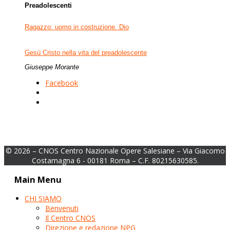
Preadolescenti
Ragazzo: uomo in costruzione. Dio
Gesù Cristo nella vita del preadolescente
Giuseppe Morante
Facebook
© 2026 – CNOS Centro Nazionale Opere Salesiane – Via Giacomo
Costamagna 6 - 00181 Roma – C.F. 80215630585.
Main Menu
CHI SIAMO
Benvenuti
Il Centro CNOS
Direzione e redazione NPG