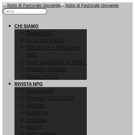
CHI SIAMO
Benvenuti
Il Centro CNOS
Direzione e redazione
NPG
Tour essenziale & News
Privacy - cookies
Nuovi articoli
RIVISTA NPG
In generale
Annate (1967-2026)
Dossier
Rubriche
Editoriali
Autori
NPG Vintage