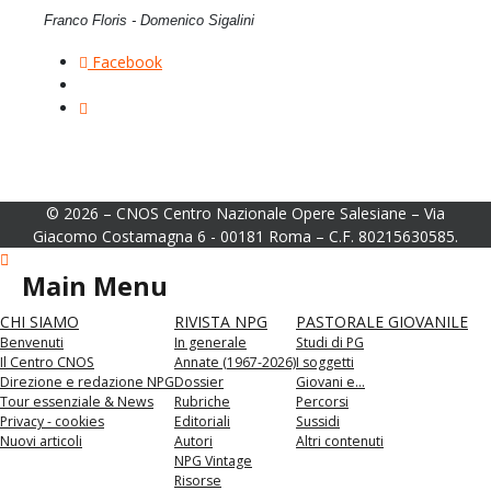
Franco Floris - Domenico Sigalini
Facebook
© 2026 – CNOS Centro Nazionale Opere Salesiane – Via
Giacomo Costamagna 6 - 00181 Roma – C.F. 80215630585.
Main Menu
CHI SIAMO
RIVISTA NPG
PASTORALE GIOVANILE
Benvenuti
In generale
Studi di PG
Il Centro CNOS
Annate (1967-2026)
I soggetti
Direzione e redazione NPG
Dossier
Giovani e...
Tour essenziale & News
Rubriche
Percorsi
Privacy - cookies
Editoriali
Sussidi
Nuovi articoli
Autori
Altri contenuti
NPG Vintage
Risorse