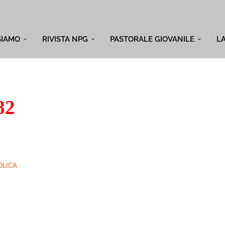
SIAMO
RIVISTA NPG
PASTORALE GIOVANILE
L
82
OLICA