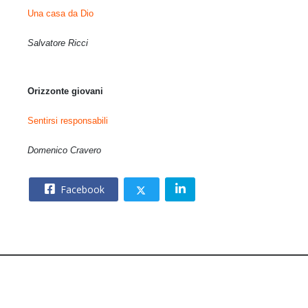
Una casa da Dio
Salvatore Ricci
Orizzonte giovani
Sentirsi responsabili
Domenico Cravero
Facebook
© 2026 – CNOS Centro Nazionale Opere Salesiane – Via
Giacomo Costamagna 6 - 00181 Roma – C.F. 80215630585.