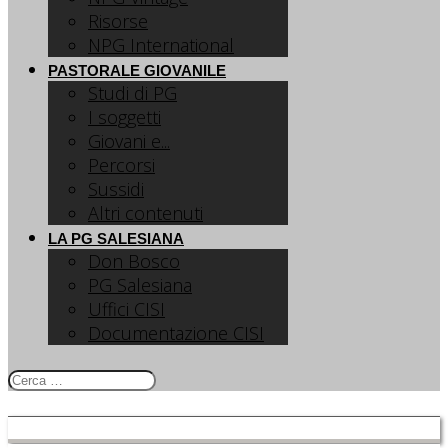
Risorse
NPG International
PASTORALE GIOVANILE
Studi di PG
I soggetti
Giovani e...
Percorsi
Sussidi
Altri contenuti
LA PG SALESIANA
Don Bosco
PG Salesiana
Uffici CISI
Documentazione CISI