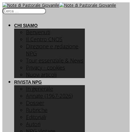
CHI SIAMO
Benvenuti
Il Centro CNOS
Direzione e redazione
NPG
Tour essenziale & News
Privacy - cookies
Nuovi articoli
RIVISTA NPG
In generale
Annate (1967-2026)
Dossier
Rubriche
Editoriali
Autori
NPG Vintage