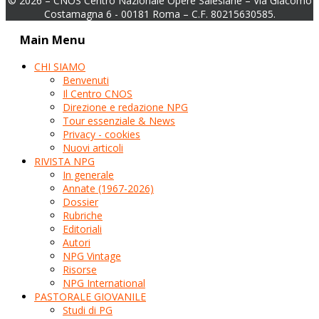
© 2026 – CNOS Centro Nazionale Opere Salesiane – Via Giacomo
Costamagna 6 - 00181 Roma – C.F. 80215630585.
Main Menu
CHI SIAMO
Benvenuti
Il Centro CNOS
Direzione e redazione NPG
Tour essenziale & News
Privacy - cookies
Nuovi articoli
RIVISTA NPG
In generale
Annate (1967-2026)
Dossier
Rubriche
Editoriali
Autori
NPG Vintage
Risorse
NPG International
PASTORALE GIOVANILE
Studi di PG