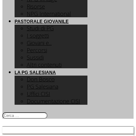
Risorse
NPG International
PASTORALE GIOVANILE
Studi di PG
I soggetti
Giovani e...
Percorsi
Sussidi
Altri contenuti
LA PG SALESIANA
Don Bosco
PG Salesiana
Uffici CISI
Documentazione CISI