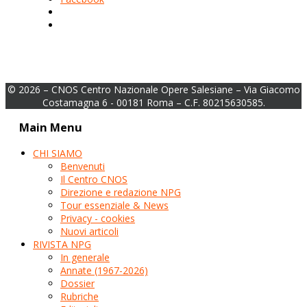
© 2026 – CNOS Centro Nazionale Opere Salesiane – Via Giacomo
Costamagna 6 - 00181 Roma – C.F. 80215630585.
Main Menu
CHI SIAMO
Benvenuti
Il Centro CNOS
Direzione e redazione NPG
Tour essenziale & News
Privacy - cookies
Nuovi articoli
RIVISTA NPG
In generale
Annate (1967-2026)
Dossier
Rubriche