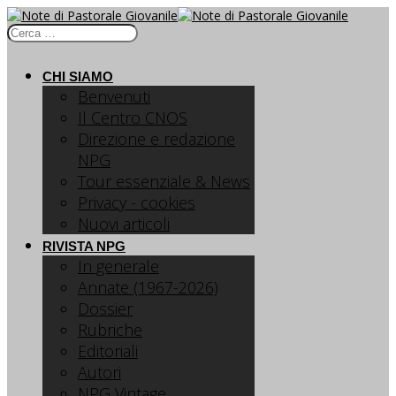
CHI SIAMO
Benvenuti
Il Centro CNOS
Direzione e redazione
NPG
Tour essenziale & News
Privacy - cookies
Nuovi articoli
RIVISTA NPG
In generale
Annate (1967-2026)
Dossier
Rubriche
Editoriali
Autori
NPG Vintage