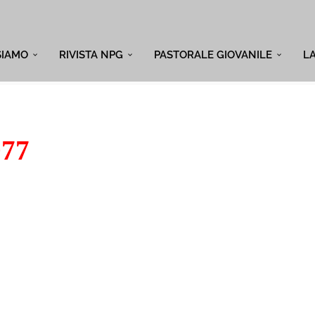
SIAMO
RIVISTA NPG
PASTORALE GIOVANILE
L
977