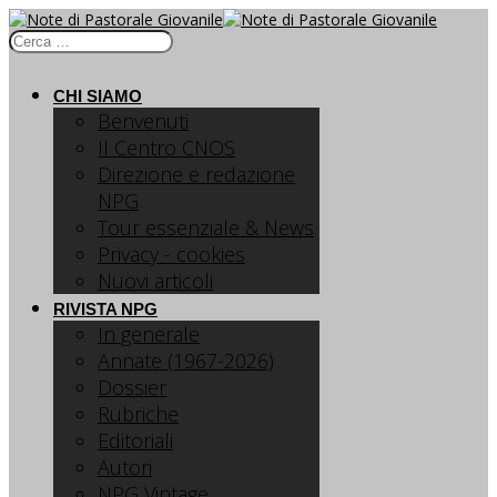
CHI SIAMO
Benvenuti
Il Centro CNOS
Direzione e redazione
NPG
Tour essenziale & News
Privacy - cookies
Nuovi articoli
RIVISTA NPG
In generale
Annate (1967-2026)
Dossier
Rubriche
Editoriali
Autori
NPG Vintage