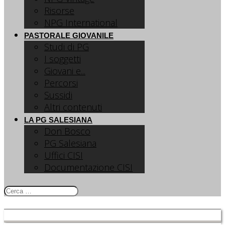
Risorse
NPG International
PASTORALE GIOVANILE
Studi di PG
I soggetti
Giovani e...
Percorsi
Sussidi
Altri contenuti
LA PG SALESIANA
Don Bosco
PG Salesiana
Uffici CISI
Documentazione CISI