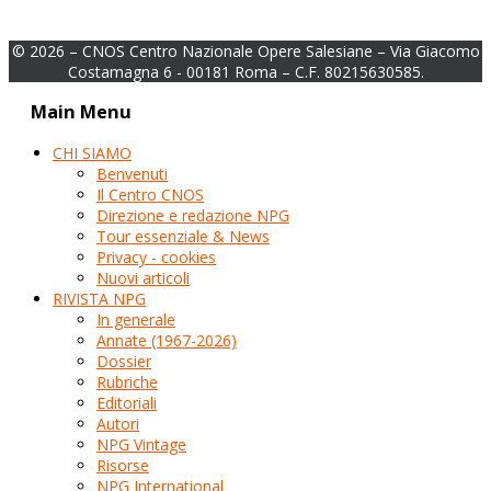
© 2026 – CNOS Centro Nazionale Opere Salesiane – Via Giacomo
Costamagna 6 - 00181 Roma – C.F. 80215630585.
Main Menu
CHI SIAMO
Benvenuti
Il Centro CNOS
Direzione e redazione NPG
Tour essenziale & News
Privacy - cookies
Nuovi articoli
RIVISTA NPG
In generale
Annate (1967-2026)
Dossier
Rubriche
Editoriali
Autori
NPG Vintage
Risorse
NPG International