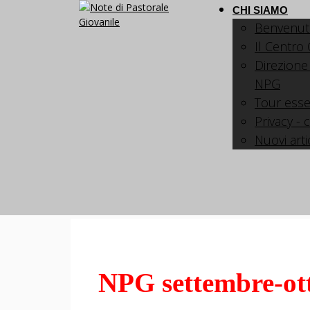
CHI SIAMO
Benvenut
Il Centro
Direzione
NPG
Tour esse
Privacy - 
Nuovi arti
NPG settembre-ot