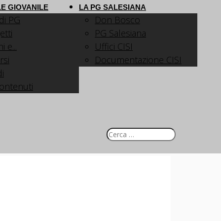
E GIOVANILE
LA PG SALESIANA
 di PG
Don Bosco
etti
PG Salesiana
 e...
Uffici CISI
rsi
Documentazione CISI
i
contenuti