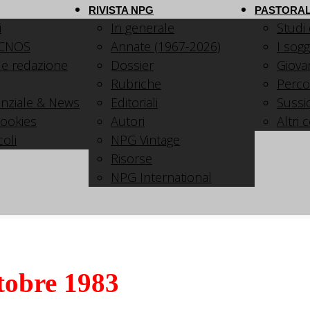
RIVISTA NPG
PASTORAL
i
In generale
Studi
 CNOS
Annate (1967-2026)
I sogg
 e redazione
Dossier
Giovani
Rubriche
Perco
nziale & News
Editoriali
Sussid
cookies
Autori
Altri 
coli
NPG Vintage
Risorse
NPG International
tobre 1983