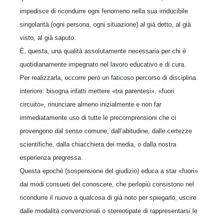
impedisce di ricondurre ogni fenomeno nella sua irriducibile
singolarità (ogni persona, ogni situazione) al già detto, al già
visto, al già saputo.
È, questa, una qualità assolutamente necessaria per chi è
quotidianamente impegnato nel lavoro educativo e di cura.
Per realizzarla, occorre però un faticoso percorso di disciplina
interiore: bisogna infatti mettere «tra parentesi», «fuori
circuito», rinunciare almeno inizialmente e non far
immediatamente uso di tutte le precomprensioni che ci
provengono dal senso comune, dall’abitudine, dalle certezze
scientifiche, dalla chiacchiera dei media, o dalla nostra
esperienza pregressa.
Questa epoché (sospensione del giudizio) educa a star «fuori»
dai modi consueti del conoscere, che perlopiù consistono nel
ricondurre il nuovo a qualcosa di già noto per spiegarlo, uscire
dalle modalità convenzionali o stereotipate di rappresentarsi le