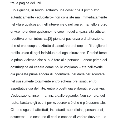
tra le pagine dei libri.
Ciò significa, in fondo, soltanto una cosa: che il primo atto
autenticamente «educativo» non consiste mai immediatamente
nel «fare qualcosa», nell’intervenire o nell’agire, ma nello sforzo
di «comprendere qualcuno», e cioè in quella «passività attiva»,
recettiva e non intrusiva,[2] piena di pazienza e di attenzione,
che si preoccupa anzitutto di ascoltare e di capire. Di cogliere il
profilo unico di ogni individuo e di ogni situazione. Perché forse
la prima violenza che si può fare alle persone – ancor prima del
costringerle ad essere come noi le vogliamo – sta nell’averle
già pensate prima ancora di incontrarle, nel darle per scontate,
nel sussumerle totalmente entro schemi prefissati, entro
aspettative già definite, entro progetti già elaborati, e così via.
L’educazione, insomma, inizia dallo sguardo. Non sempre, del
resto, bastano gli occhi per «vedere» ciò che è più essenziale.
Ci sono sguardi affrettati, incostanti, superficiali, presuntuosi,
sospettosi – e nessuno di essi è capace di vedere davvero. Lo