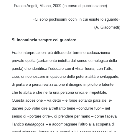
Franco Angeli, Milano, 2009 (in corso di pubblicazione).
«Ci sono pochissimi occhi in cui esiste lo sguardo»
(A. Giacometti)
Si incomincia sempre col guardare
Fra le interpretazioni più diffuse del termine «educazione»
prevale quella (certamente indotta dal senso etimologico della
parola) che identifica l’educare con il «tirar fuori», con l’atto,
cioè, di riconoscere in qualcuno delle potenzialità e svilupparle,
di portare a piena realizzazione il disegno implicito e latente
che lo abita e che ne fa una persona unica e irrepetibile.
Questa accezione – va detto – è forse soltanto parziale:
e-
ducere
può voler dire altrettanto bene «condurre fuori» nel
senso di «portare oltre», di prendere per mano – come faceva
l’antico
paidagogos
– e accompagnare l’altro alla scoperta di