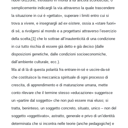
nuovi orizzonti, introdurlo in mondi a lui ancora sconosciuti, o
semplicemente indicargli la via attraverso la quale trascendere
la situazione in cui è «gettato», superare i limiti entro cui si
trova a vivere, e insegnargli ad
ex-sistere
, ossia a «stare fuori»
di sé, a rivolgersi al mondo e a progettarsi attraverso l’esercizio
della scelta,[1] che lo sottrae all’inautenticità di una condizione
in cui tutto rischia di essere già detto e già deciso (dalle
disposizioni genetiche, dalle condizioni socioeconomiche,
dall’ambiente culturale, ecc.).
Ma al di là di questa polarità fra entrare-in-sé e uscire-da-sé
che costituisce la meccanica spirituale di ogni processo di
crescita, di apprendimento e di maturazione umana, mette
conto rilevare che il termine stesso «educazione» suggerisce
un «partire dal soggetto» che non può essere mai eluso; si
tratta, beninteso, un soggetto concreto, situato, unico – non del
soggetto «oggettivato», astratto, generale e privo di un’identità
determinata che si incontra nelle teorie (anche pedagogiche) e