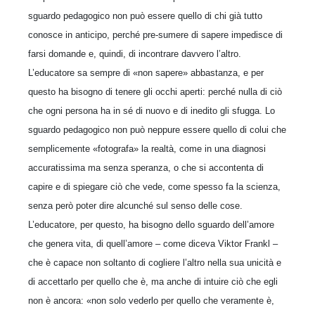
sguardo pedagogico non può essere quello di chi già tutto
conosce in anticipo, perché pre-sumere di sapere impedisce di
farsi domande e, quindi, di incontrare davvero l’altro.
L’educatore sa sempre di «non sapere» abbastanza, e per
questo ha bisogno di tenere gli occhi aperti: perché nulla di ciò
che ogni persona ha in sé di nuovo e di inedito gli sfugga. Lo
sguardo pedagogico non può neppure essere quello di colui che
semplicemente «fotografa» la realtà, come in una diagnosi
accuratissima ma senza speranza, o che si accontenta di
capire e di spiegare ciò che vede, come spesso fa la scienza,
senza però poter dire alcunché sul senso delle cose.
L’educatore, per questo, ha bisogno dello sguardo dell’amore
che genera vita, di quell’amore – come diceva Viktor Frankl –
che è capace non soltanto di cogliere l’altro nella sua unicità e
di accettarlo per quello che è, ma anche di intuire ciò che egli
non è ancora: «non solo vederlo per quello che veramente è,