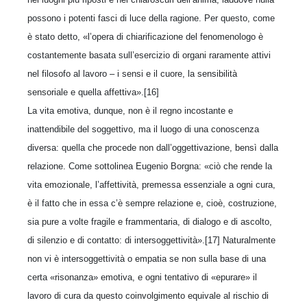
possono i potenti fasci di luce della ragione. Per questo, come
è stato detto, «l’opera di chiarificazione del fenomenologo è
costantemente basata sull’esercizio di organi raramente attivi
nel filosofo al lavoro – i sensi e il cuore, la sensibilità
sensoriale e quella affettiva».[16]
La vita emotiva, dunque, non è il regno incostante e
inattendibile del soggettivo, ma il luogo di una conoscenza
diversa: quella che procede non dall’oggettivazione, bensì dalla
relazione. Come sottolinea Eugenio Borgna: «ciò che rende la
vita emozionale, l’affettività, premessa essenziale a ogni cura,
è il fatto che in essa c’è sempre relazione e, cioè, costruzione,
sia pure a volte fragile e frammentaria, di dialogo e di ascolto,
di silenzio e di contatto: di intersoggettività».[17] Naturalmente
non vi è intersoggettività o empatia se non sulla base di una
certa «risonanza» emotiva, e ogni tentativo di «epurare» il
lavoro di cura da questo coinvolgimento equivale al rischio di