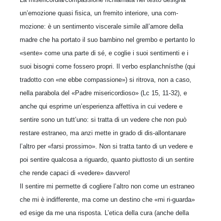
un’emozione quasi fisica, un fremito interiore, una com-
mozione: è un sentimento viscerale simile all’amore della
madre che ha portato il suo bambino nel grembo e pertanto lo
«sente» come una parte di sé, e coglie i suoi sentimenti e i
suoi bisogni come fossero propri. Il verbo esplanchnísthe (qui
tradotto con «ne ebbe compassione») si ritrova, non a caso,
nella parabola del «Padre misericordioso» (Lc 15, 11-32), e
anche qui esprime un’esperienza affettiva in cui vedere e
sentire sono un tutt’uno: si tratta di un vedere che non può
restare estraneo, ma anzi mette in grado di dis-allontanare
l’altro per «farsi prossimo». Non si tratta tanto di un vedere e
poi sentire qualcosa a riguardo, quanto piuttosto di un sentire
che rende capaci di «vedere» davvero!
Il sentire mi permette di cogliere l’altro non come un estraneo
che mi è indifferente, ma come un destino che «mi ri-guarda»
ed esige da me una risposta. L’etica della cura (anche della