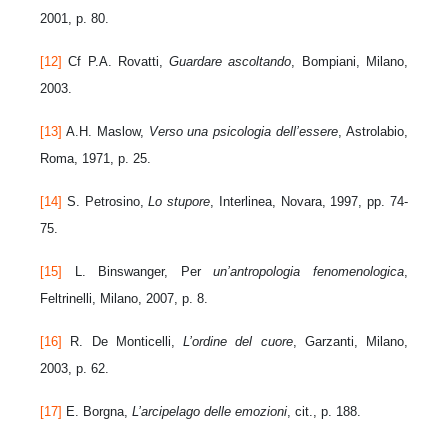
2001, p. 80.
[12]
Cf P.A. Rovatti,
Guardare ascoltando
, Bompiani, Milano,
2003.
[13]
A.H. Maslow,
Verso una psicologia dell’essere
, Astrolabio,
Roma, 1971, p. 25.
[14]
S. Petrosino,
Lo stupore
, Interlinea, Novara, 1997, pp. 74-
75.
[15]
L. Binswanger,
Per
un’antropologia fenomenologica
,
Feltrinelli, Milano, 2007, p. 8.
[16]
R. De Monticelli,
L’ordine del cuore
, Garzanti, Milano,
2003, p. 62.
[17]
E. Borgna,
L’arcipelago delle emozioni
, cit., p. 188.