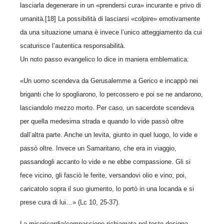
lasciarla degenerare in un «prendersi cura» incurante e privo di
umanità.[18] La possibilità di lasciarsi «colpire» emotivamente
da una situazione umana è invece l’unico atteggiamento da cui
scaturisce l’autentica responsabilità.
Un noto passo evangelico lo dice in maniera emblematica:
«Un uomo scendeva da Gerusalemme a Gerico e incappò nei
briganti che lo spogliarono, lo percossero e poi se ne andarono,
lasciandolo mezzo morto. Per caso, un sacerdote scendeva
per quella medesima strada e quando lo vide passò oltre
dall’altra parte. Anche un levita, giunto in quel luogo, lo vide e
passò oltre. Invece un Samaritano, che era in viaggio,
passandogli accanto lo vide e ne ebbe compassione. Gli si
fece vicino, gli fasciò le ferite, versandovi olio e vino; poi,
caricatolo sopra il suo giumento, lo portò in una locanda e si
prese cura di lui…» (Lc 10, 25-37).
La misericordia/compassione richiamata nel testo designa