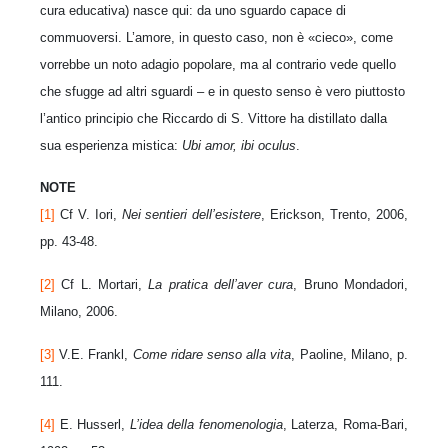
cura educativa) nasce qui: da uno sguardo capace di
commuoversi. L’amore, in questo caso, non è «cieco», come
vorrebbe un noto adagio popolare, ma al contrario vede quello
che sfugge ad altri sguardi – e in questo senso è vero piuttosto
l’antico principio che Riccardo di S. Vittore ha distillato dalla
sua esperienza mistica:
Ubi amor, ibi oculus
.
NOTE
[1]
Cf V. Iori,
Nei sentieri dell’esistere
, Erickson, Trento, 2006,
pp. 43-48.
[2]
Cf L. Mortari,
La pratica dell’aver cura
, Bruno Mondadori,
Milano, 2006.
[3]
V.E. Frankl,
Come ridare senso alla vita
, Paoline, Milano, p.
111.
[4]
E. Husserl,
L’idea della fenomenologia
, Laterza, Roma-Bari,