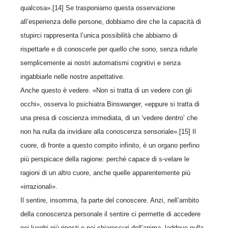
qualcosa».[14] Se trasponiamo questa osservazione
all’esperienza delle persone, dobbiamo dire che la capacità di
stupirci rappresenta l’unica possibilità che abbiamo di
rispettarle e di conoscerle per quello che sono, senza ridurle
semplicemente ai nostri automatismi cognitivi e senza
ingabbiarle nelle nostre aspettative.
Anche questo è vedere. «Non si tratta di un vedere con gli
occhi», osserva lo psichiatra Binswanger, «eppure si tratta di
una presa di coscienza immediata, di un ‘vedere dentro’ che
non ha nulla da invidiare alla conoscenza sensoriale».[15] Il
cuore, di fronte a questo compito infinito, è un organo perfino
più perspicace della ragione: perché capace di s-velare le
ragioni di un altro cuore, anche quelle apparentemente più
«irrazionali».
Il sentire, insomma, fa parte del conoscere. Anzi, nell’ambito
della conoscenza personale il sentire ci permette di accedere
nei luoghi più riposti e nei chiaroscuri dell’anima, laddove nulla