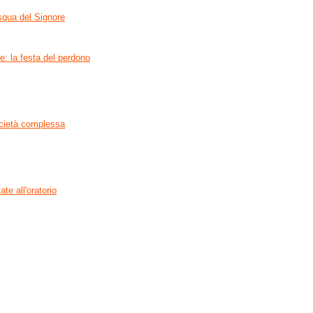
squa del Signore
e: la festa del perdono
ocietà complessa
ate all'oratorio