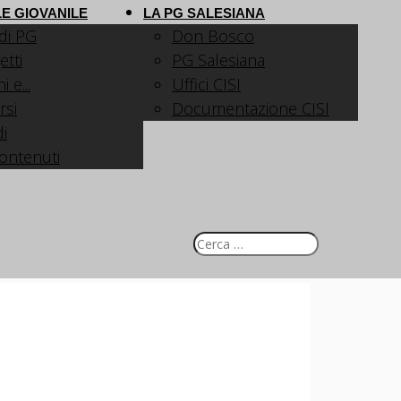
E GIOVANILE
LA PG SALESIANA
 di PG
Don Bosco
etti
PG Salesiana
 e...
Uffici CISI
rsi
Documentazione CISI
i
contenuti