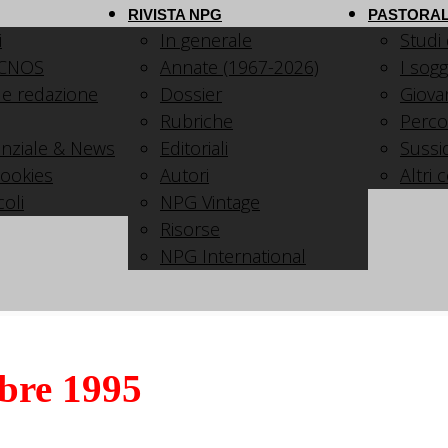
RIVISTA NPG
PASTORAL
i
In generale
Studi
 CNOS
Annate (1967-2026)
I sogg
 e redazione
Dossier
Giovani
Rubriche
Perco
nziale & News
Editoriali
Sussid
cookies
Autori
Altri 
coli
NPG Vintage
Risorse
NPG International
bre 1995