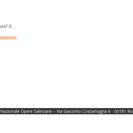
nza? /1
ambiamento
Nazionale Opere Salesiane – Via Giacomo Costamagna 6 - 00181 Ro