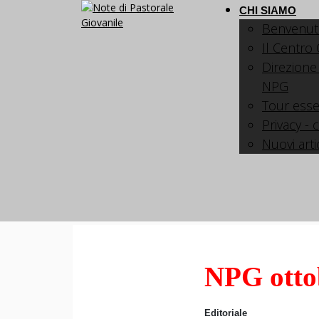
CHI SIAMO
Benvenut
Il Centro
Direzione
NPG
Tour esse
Privacy - 
Nuovi arti
NPG otto
Editoriale