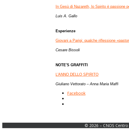
In Gesù di Nazareth, lo Spirito è passione pe
Luis A. Gallo
Esperienze
Giovani a Parigi: qualche riflessione «pasto
Cesare Bissoli
NOTE'S GRAFFITI
L'ANNO DELLO SPIRITO
Giuliano Vettorato – Anna Maria Maffi
Facebook
© 2026 – CNOS Centro 