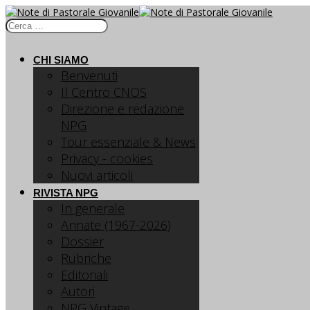
CHI SIAMO
Benvenuti
Il Centro CNOS
Direzione e redazione
NPG
Tour essenziale & News
Privacy - cookies
Nuovi articoli
RIVISTA NPG
In generale
Annate (1967-2026)
Dossier
Rubriche
Editoriali
Autori
NPG Vintage