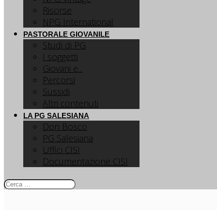
Risorse
NPG International
PASTORALE GIOVANILE
Studi di PG
I soggetti
Giovani e...
Percorsi
Sussidi
Altri contenuti
LA PG SALESIANA
Don Bosco
PG Salesiana
Uffici CISI
Documentazione CISI