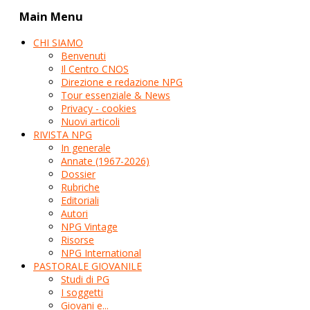
Main Menu
CHI SIAMO
Benvenuti
Il Centro CNOS
Direzione e redazione NPG
Tour essenziale & News
Privacy - cookies
Nuovi articoli
RIVISTA NPG
In generale
Annate (1967-2026)
Dossier
Rubriche
Editoriali
Autori
NPG Vintage
Risorse
NPG International
PASTORALE GIOVANILE
Studi di PG
I soggetti
Giovani e...