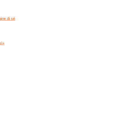
ine di sé
sì»