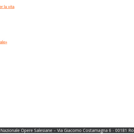
r la vita
rale»
Nazionale Opere Salesiane – Via Giacomo Costamagna 6 - 00181 Ro