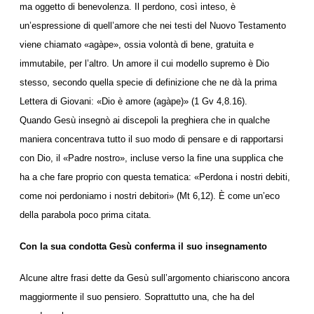
ma oggetto di benevolenza. Il perdono, così inteso, è
un’espressione di quell’amore che nei testi del Nuovo Testamento
viene chiamato «agàpe», ossia volontà di bene, gratuita e
immutabile, per l’altro. Un amore il cui modello supremo è Dio
stesso, secondo quella specie di definizione che ne dà la prima
Lettera di Giovani: «Dio è amore (agàpe)» (1 Gv 4,8.16).
Quando Gesù insegnò ai discepoli la preghiera che in qualche
maniera concentrava tutto il suo modo di pensare e di rapportarsi
con Dio, il «Padre nostro», incluse verso la fine una supplica che
ha a che fare proprio con questa tematica: «Perdona i nostri debiti,
come noi perdoniamo i nostri debitori» (Mt 6,12). È come un’eco
della parabola poco prima citata.
Con la sua condotta Gesù conferma il suo insegnamento
Alcune altre frasi dette da Gesù sull’argomento chiariscono ancora
maggiormente il suo pensiero. Soprattutto una, che ha del