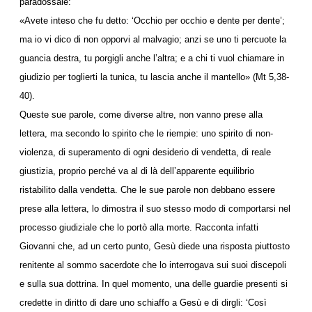
paradossale:
«Avete inteso che fu detto: ‘Occhio per occhio e dente per dente’;
ma io vi dico di non opporvi al malvagio; anzi se uno ti percuote la
guancia destra, tu porgigli anche l’altra; e a chi ti vuol chiamare in
giudizio per toglierti la tunica, tu lascia anche il mantello» (Mt 5,38-
40).
Queste sue parole, come diverse altre, non vanno prese alla
lettera, ma secondo lo spirito che le riempie: uno spirito di non-
violenza, di superamento di ogni desiderio di vendetta, di reale
giustizia, proprio perché va al di là dell’apparente equilibrio
ristabilito dalla vendetta. Che le sue parole non debbano essere
prese alla lettera, lo dimostra il suo stesso modo di comportarsi nel
processo giudiziale che lo portò alla morte. Racconta infatti
Giovanni che, ad un certo punto, Gesù diede una risposta piuttosto
renitente al sommo sacerdote che lo interrogava sui suoi discepoli
e sulla sua dottrina. In quel momento, una delle guardie presenti si
credette in diritto di dare uno schiaffo a Gesù e di dirgli: ‘Così