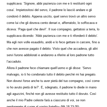
supplicava: ‘Signore, abbi pazienza con me e ti restituirò ogni
cosa’. Impietositosi del servo, il padrone lo lasciò andare e gli
condonò il debito. Appena uscito, quel servo trovò un altro servo
come lui che gli doveva cento denari e, afferratolo, lo soffocava e
diceva: ‘Paga quel che devi!’. Il suo compagno, gettatosi a terra, lo
supplicava dicendo: ‘Abbi pazienza con me e ti rifonderò il debito’.
Ma egli non volle esaudirlo, andò e lo fece gettare in carcere, fino a
che non avesse pagato il debito. Visto quel che accadeva, gli altri
servi furono addolorati e andarono a riferire al loro padrone tutto
l’accaduto.
Allora il padrone fece chiamare quell’uomo e gli disse: ‘Servo
malvagio, io ti ho condonato tutto il debito perché mi hai pregato.
Non dovevi forse anche tu aver pietà del tuo compagno, così come
io ho avuto pietà di te?’. E, sdegnato, il padrone lo diede in mano
agli aguzzini, finché non gli avesse restituito tutto il dovuto. Così
anche il mio Padre celeste farà a ciascuno di voi, se non
perdonerete di cuore al vostro fratello» (Mt 18,23-35).