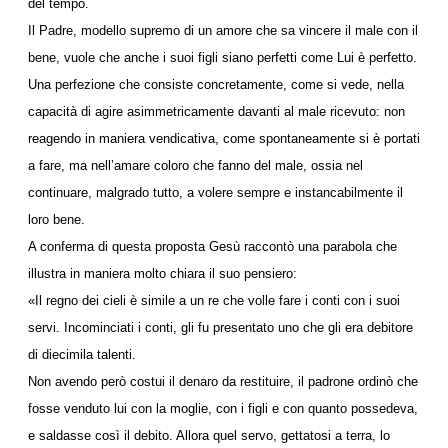
del tempo.
Il Padre, modello supremo di un amore che sa vincere il male con il
bene, vuole che anche i suoi figli siano perfetti come Lui è perfetto.
Una perfezione che consiste concretamente, come si vede, nella
capacità di agire asimmetricamente davanti al male ricevuto: non
reagendo in maniera vendicativa, come spontaneamente si è portati
a fare, ma nell’amare coloro che fanno del male, ossia nel
continuare, malgrado tutto, a volere sempre e instancabilmente il
loro bene.
A conferma di questa proposta Gesù raccontò una parabola che
illustra in maniera molto chiara il suo pensiero:
«Il regno dei cieli è simile a un re che volle fare i conti con i suoi
servi. Incominciati i conti, gli fu presentato uno che gli era debitore
di diecimila talenti.
Non avendo però costui il denaro da restituire, il padrone ordinò che
fosse venduto lui con la moglie, con i figli e con quanto possedeva,
e saldasse così il debito. Allora quel servo, gettatosi a terra, lo