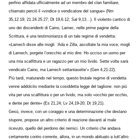
perfino affidata ufficialmente ad un membro del clan familiare,
chiamato perciò il «vindice o vendicatore del sangue» (Nm
35,12.19; 21.24.25.27; Dt 19,6.12; Sal 9,13…). Il violento cantico di
uno dei discendenti di Caino, Lamec, nelle prime pagine della
Scrittura, è una testimonianza di un tale regime di vendetta:
«Lamech disse alle mogli: ‘Ada e Zilla, ascoltate la mia voce; mogli
di Lamech, porgete l’orecchio al mio dire: Ho ucciso un uomo per
una mia scalfittura e un ragazzo per un mio livido. Sette volte sarà
vendicato Caino, ma Lamech settantasette’» (Gen 4,21-22).
Più tardi, maturando nel tempo, questo brutale regime di vendetta
venne addolcito mediante la cosiddetta legge del taglione: non più
vita per una scalfittura o per un livido, ma solo «occhio per occhio,
e dente per dente» (Es 21,24; Lv 24,19-20; Dt 19,21).
Gesù, invece, con un coraggio e una determinazione che destano
stupore, propose un altro criterio di reazione davanti al male
ricevuto, quello del perdono dei nemici. Un criterio che andava
certamente contro corrente, allora, in un mondo abituato a tutt’altro