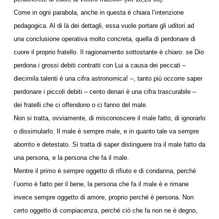
Come in ogni parabola, anche in questa è chiara l’intenzione
pedagogica. Al di là dei dettagli, essa vuole portare gli uditori ad
una conclusione operativa molto concreta, quella di perdonare di
cuore il proprio fratello. Il ragionamento sottostante è chiaro: se Dio
perdona i grossi debiti contratti con Lui a causa dei peccati –
diecimila talenti è una cifra astronomica! –, tanto più occorre saper
perdonare i piccoli debiti – cento denari è una cifra trascurabile –
dei fratelli che ci offendono o ci fanno del male.
Non si tratta, ovviamente, di misconoscere il male fatto, di ignorarlo
o dissimularlo. Il male è sempre male, e in quanto tale va sempre
aborrito e detestato. Si tratta di saper distinguere tra il male fatto da
una persona, e la persona che fa il male.
Mentre il primo è sempre oggetto di rifiuto e di condanna, perché
l’uomo è fatto per il bene, la persona che fa il male è e rimane
invece sempre oggetto di amore, proprio perché è persona. Non
certo oggetto di compiacenza, perché ciò che fa non ne è degno,