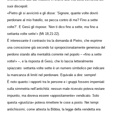
suoi discepoli:
«Pietro gli si avvicinò e gli disse: ‘Signore, quante volte dovrò
perdonare al mio fratello, se pecca contro di me? Fino a sette
volte?’. E Gesù gli rispose: ‘Non ti dico fino a sette, ma fino a
settanta volte sette’» (Mt 18,21-22).
È interessante il contrasto tra la domanda di Pietro, che esprime
una concezione già secondo lui sproporzionatamente generosa del
perdono stando alla mentalità corrente nel popolo – «fino a sette
volte!» –, e la risposta di Gesù, che lo lascia letteralmente
spiazzato: settanta volte sette è un numero simbolico per indicare
la mancanza di limiti nel perdonare. Equivale a dire: sempre!
È noto quanto i rapporti tra le persone e i gruppi fossero imperniati
sulla simmetria nell’antichità: nessun male ricevuto poteva restare
impunito, ma doveva essere «appositamente» vendicato. Solo
questa «giustizia» poteva rimettere le cose a posto. Nei tempi
antichissimi, come attesta la Bibbia, la legge della vendetta era