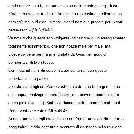
modo di fare. Infatti, nel suo discorso della montagna egli disse:
«Avete inteso che fu detto: ‘Amerai il tuo prossimo e odierai il tuo
nemico’; ma io vi dico: ‘Amate i vostri nemici e pregate per i vostri
persecutori’» (Mt 5,43-44).
Va notato che questa sconvolgente indicazione di un atteggiamento
totalmente asimmetrico, che non ripaga male per male, ma
viceversa bene per male, è fondata da Gesù nel modo di
comportarsi di Dio stesso.
Continua, infatti, il discorso iniziato sul tema, con queste
importantissime parole:
«perché siate figli del Padre vostro celeste, che fa sorgere il suo
sole sopra i malvagi e sopra i buoni, e fa piovere sopra i giusti e
sopra gli ingiusti […]. Siate voi dunque perfetti come è perfetto il
Padre vostro celeste» (Mt 5,45.48).
Ancora una volta egli rivela il volto del Padre, un volto che mette a
soqquadro il modo corrente e scontato di delinearlo nella religione