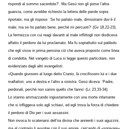
rispondi al sommo sacerdote?’. Ma Gesù non gli porse l’altra
guancia, come avrebbe richiesto la lettera delle parole sopra
riportate, ma gli rispose: ‘Se ho parlato male, dimostrami dov’è il
male; ma se ho parlato bene, perché mi percuoti?’ (Gv 18,22-23).
La fermezza con cui reagì davanti al male inflittogli non disdiceva
affatto il perdono da lui proclamato. Ma fu soprattutto sul patibolo
che egli visse in prima persona ciò che aveva proposto come linea
di condotta. Nel vangelo di Luca si legge questo particolare, non
evidenziato dagli altri evangelisti:
«Quando giunsero al luogo detto Cranio, là crocifissero lui e i due
malfattori, uno a destra e l’altro a sinistra. Gesù diceva: ‘Padre,
perdonali, perché non sanno quello che fanno’ (Lc 23,33-34).
Lo stanno ammazzando ingiustamente con una morte infamante
che si infliggeva solo agli schiavi, ed egli trova la forza di chiedere
il perdono di Dio per i suoi assassini.
Non invoca lo scatenarsi dell’ira divina che annienti i suoi aguzzini,
ma al contrario li avvolge con il suo amore, cercando di «sgravare»