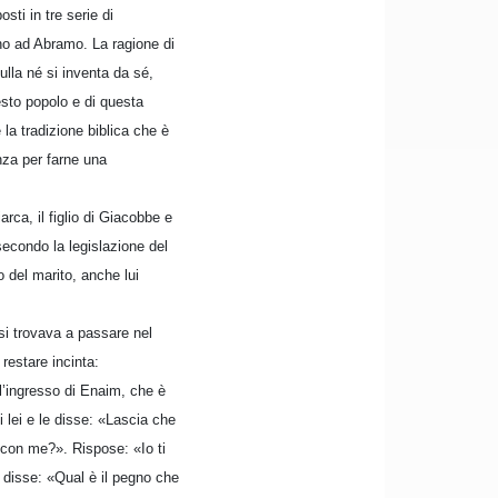
sti in tre serie di
fino ad Abramo. La ragione di
lla né si inventa da sé,
esto popolo e di questa
la tradizione biblica che è
nza per farne una
arca, il figlio di Giacobbe e
secondo la legislazione del
o del marito, anche lui
i trovava a passare nel
restare incinta:
ll’ingresso di Enaim, che è
i lei e le disse: «Lascia che
 con me?». Rispose: «Io ti
 disse: «Qual è il pegno che