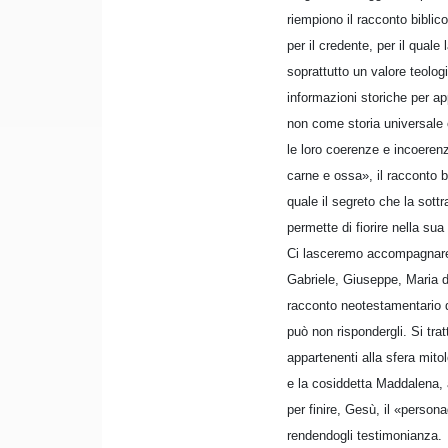
riempiono il racconto biblic
per il credente, per il quale
soprattutto un valore teolog
informazioni storiche per app
non come storia universale 
le loro coerenze e incoerenz
carne e ossa», il racconto 
quale il segreto che la sot
permette di fiorire nella sua
Ci lasceremo accompagnare, 
Gabriele, Giuseppe, Maria d
racconto neotestamentario di
può non rispondergli. Si trat
appartenenti alla sfera mit
e la cosiddetta Maddalena, a
per finire, Gesù, il «person
rendendogli testimonianza.