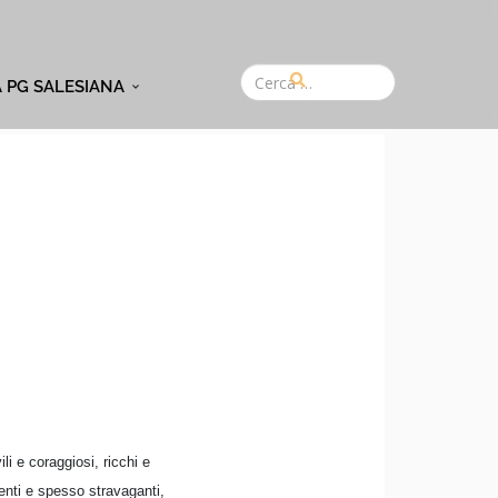
A PG SALESIANA
li e coraggiosi, ricchi e
centi e spesso stravaganti,