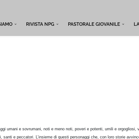
SIAMO
RIVISTA NPG
PASTORALE GIOVANILE
L
ggi umani e sovrumani, noti e meno noti, poveri e potenti, umili e orgogliosi, vi
nti, santi e peccatori. L’insieme di questi personaggi che, con loro storie avvin