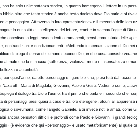
o, non ha solo un’importanza storica, in quanto immergono il lettore in un pass
 la bibbia oltre che testo storico è anche testo rivelato dove Dio parla e si ri
ico e pedagogico. Attraverso la loro «presentazione» e il racconto delle loro az
agare la curiosità e l’intelligenza del lettore, «mette in scena» l’agire di Dio 
che obbedisce a leggi trascendenti o immanenti, bensì come storia delle «pe
e, contraddizioni e condizionamenti. «Mettendo in scena» l’azione di Dio nei c
biblico dispiega il senso dell’umano secondo Dio, in che cosa consiste veram
trae al male che la minaccia (sofferenza, violenza, morte e insensatezza o man
 bellezza e autenticità.
per quest’anno, da otto personaggi o figure bibliche, presi tutti dal raccont
i Nazareth, Maria di Magdala, Giovanni, Paolo e Gesù. Vedremo come, attrave
spiega il dialogo tra Dio e l’uomo, tra il primo che parla e il secondo che, so
ta di personaggi presi quasi a caso e tra loro eterogenei, alcuni all’apparenza i
ologica o sovrumana, come l’angelo Gabriele, altri invece noti e amati, come 
ltri ancora pensatori difficili e profondi come Paolo e Giovanni, i grandi teo
aggio» (è evidente che qui «personaggio» è usato metaforicamente) al quale tutt