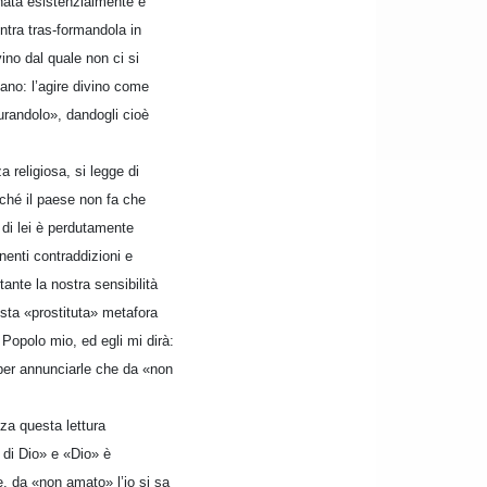
nata esistenzialmente e
entra tras-formandola in
ino dal quale non ci si
mano: l’agire divino come
urandolo», dandogli cioè
 religiosa, si legge di
oiché il paese non fa che
 di lei è perdutamente
nenti contraddizioni e
ante la nostra sensibilità
sta «prostituta» metafora
 Popolo mio, ed egli mi dirà:
 per annunciarle che da «non
za questa lettura
 di Dio» e «Dio» è
e, da «non amato» l’io si sa