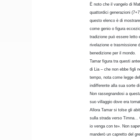
È noto che il vangelo di Matt
quattordici generazioni (7+7)
questo elenco è di mostrare
come genio o figura eccezio
tradizione può essere letto 
rivelazione e trasmissione 
benedizione per il mondo.
Tamar figura tra questi anten
di Lia – che non ebbe figli 
tempo, nota come legge del l
indifferente alla sua sorte 
Non rassegnandosi a questa
suo villaggio dove era torna
Allora Tamar si tolse gli abi
sulla strada verso Timna... 
io venga con te». Non sapev
manderò un capretto del gre