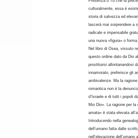
Presenza o Tu che la preced
culturalmente, essa è esiste
storia di salvezza ed elevan
lascerà mai sorprendere a suf
radicale e impensabile grat
una nuova «figura» o forma
Nel libro di Osea, vissuto n
questo ordine dato da Dio al 
prostituirsi allontanandosi 
innamorato, preferisce gli a
ambivalenze. Ma la ragione p
romantica non è la denuncia
d’Israele e di tutti i popol
Mio Dio». La ragione per la
amata» è stata elevata all’a
Introducendo nella genealog
dell’umano fatta dalle scrit
nell’elevazione dell’umano 