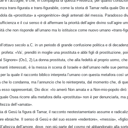
e e l’accoglie, e che, in compagnia di questa Presenza, per quanto condizio
nza trans-figurata e trans-figurabile, come la storia di Tamar nella quale Dio 
dola da «prostituta» a «progenitrice» degli antenati del messia. Paradosso div
ficienza e il cui senso è di affermare la priorità dell’agire divino sull’agire u
uità che non risponde all’umano ma lo istituisce come nuovo umano «trans-fig
.
ell’ottavo secolo a.C. in un periodo di grande confusione politica e di decadenza
profeta: «Va’, prenditi in moglie una prostituta e abbi figli di prostituzione, p
dal Signore» (Os1, 2).La donna prostituta, che alla fedeltà al proprio uomo, che
manti interessati, è la messa in scena di Israele e dell’umano nelle sue perma
er la quale il racconto biblico interpreta l’umano con questa metafora così urt
 che lo condanna, ma l’annuncio che lo reinterpreta, dal momento che, di que
i da esso rappresentati, Dio dice: «Io amerò Non amata e a Non-mio-popolo dirò:
 quale Osea ricorre alla metafora della «prostituta» non è per denunciarla, ma
ltezza dell’«amata».
ia di Gesù la figura di Tamar, il racconto neotestamentario assume e radicaliz
ture ebraiche. Il senso di Gesù e del suo essere «redentore», «messia», «figlio
all’altezza dell’amore, dove, non più parte del cosmo né abbandonato alla sort