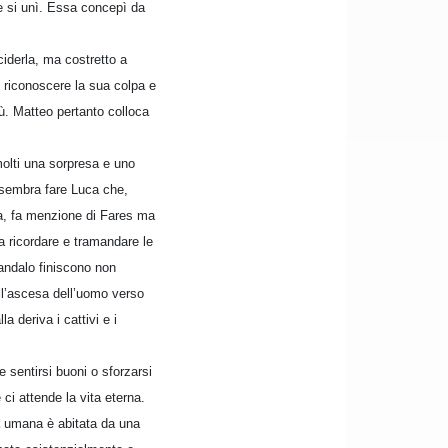
 le si unì. Essa concepì da
iderla, ma costretto a
e riconoscere la sua colpa e
ù. Matteo pertanto colloca
molti una sorpresa e uno
 sembra fare Luca che,
ana, fa menzione di Fares ma
 ricordare e tramandare le
candalo finiscono non
ll’ascesa dell’uomo verso
a deriva i cattivi e i
 sentirsi buoni o sforzarsi
ci attende la vita eterna.
a umana è abitata da una