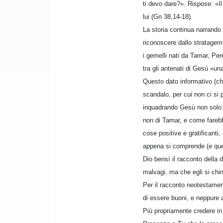
ti devo dare?». Rispose: «Il 
lui (Gn 38,14-18).
La storia continua narrando
riconoscere dallo stratagemm
i gemelli nati da Tamar, Per
tra gli antenati di Gesù «una
Questo dato informativo (ch
scandalo, per cui non ci si
inquadrando Gesù non solo al
non di Tamar, e come farebb
cose positive e gratificant
appena si comprende (e ques
Dio bensì il racconto della d
malvagi, ma che egli si chin
Per il racconto neotestament
di essere buoni, e neppure a
Più propriamente credere in