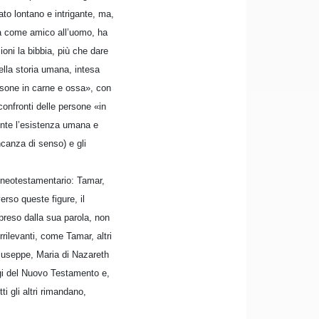
ato lontano e intrigante, ma,
vela come amico all’uomo, ha
ioni la bibbia, più che dare
nella storia umana, intesa
rsone in carne e ossa», con
onfronti delle persone «in
ente l’esistenza umana e
canza di senso) e gli
o neotestamentario: Tamar,
rso queste figure, il
rpreso dalla sua parola, non
rrilevanti, come Tamar, altri
Giuseppe, Maria di Nazareth
logi del Nuovo Testamento e,
i gli altri rimandano,