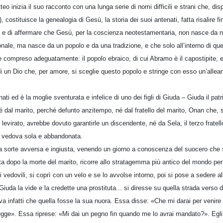
eo inizia il suo racconto con una lunga serie di nomi difficili e strani che, dispo
, costituisce la genealogia di Gesù, la storia dei suoi antenati, fatta risalire 
 e di affermare che Gesù, per la coscienza neotestamentaria, non nasce da nu
nale, ma nasce da un popolo e da una tradizione, e che solo all’interno di qu
e compreso adeguatamente: il popolo ebraico, di cui Abramo è il capostipite, e 
di un Dio che, per amore, si sceglie questo popolo e stringe con esso un’allea
ati ed è la moglie sventurata e infelice di uno dei figli di Giuda – Giuda il patri
né dal marito, perché defunto anzitempo, né dal fratello del marito, Onan che, 
evirato, avrebbe dovuto garantirle un discendente, né da Sela, il terzo fratell
di vedova sola e abbandonata.
 sorte avversa e ingiusta, venendo un giorno a conoscenza del suocero che s
ta dopo la morte del marito, ricorre allo stratagemma più antico del mondo per 
ti vedovili, si coprì con un velo e se lo avvolse intorno, poi si pose a sedere a
Giuda la vide e la credette una prostituta... si diresse su quella strada verso d
a infatti che quella fosse la sua nuora. Essa disse: «Che mi darai per venire
gge». Essa riprese: «Mi dai un pegno fin quando me lo avrai mandato?». Egli