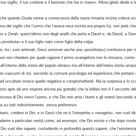
tuo sigillo, il tuo cordone e il bastone che hai in mano». Allora glielo diede e
 che quando Giuda venne a conoscenza della nuora rimasta incinta voleva ucc
a del sigillo che l’uomo che l’aveva resa incinta era proprio lui, non poté ch
ez e Zerah, quest’ultimo uno degli anelli che porta a David e, da David, a Ges
 prostituta» e il suo figlio nato come figlio della colpa.
e, tra i suoi antenati, Gesù annoveri anche una «prostituta») costituisce per 
 può non chiedere per quale ragione il primo evangelista non lo rimuova, come
l’interno della storia del popolo ebraico ma all’interno dell’intera storia um
e ciascuno di noi, secondo la comune psicologia ed esperienza che portano a
i, ad occultare invece quelle negative e compromettenti. Ma la sorpresa e lo s
to apre ad uno stupore ancora più grande) che la bibbia non è il racconto de
iscesa di Dio verso l’uomo, e che Dio non ama i buoni e gli onesti lasciando all
a su tutti indistintamente, senza preferenze.
ario, credere in Dio, e in Gesù che ne è l’interprete o «esegeta», non vuol dire
derire a particolari verità come, ad esempio, che Dio esiste o che dopo morte 
 Dio vuol dire sapere, custodendo in profondità questo sapere, che l’esistenz