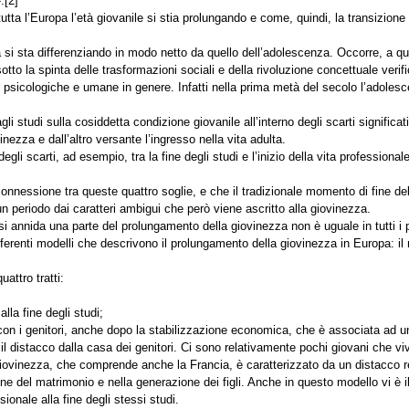
.[2]
ta l’Europa l’età giovanile si stia prolungando e come, quindi, la transizione 
za si sta differenziando in modo netto da quello dell’adolescenza. Occorre, a q
sotto la spinta delle trasformazioni sociali e della rivoluzione concettuale verif
e psicologiche e umane in genere. Infatti nella prima metà del secolo l’adol
li studi sulla cosiddetta condizione giovanile all’interno degli scarti significati
nezza e dall’altro versante l’ingresso nella vita adulta.
 degli scarti, ad esempio, tra la fine degli studi e l’inizio della vita professiona
 connessione tra queste quattro soglie, e che il tradizionale momento di fine 
un periodo dai caratteri ambigui che però viene ascritto alla giovinezza.
i annida una parte del prolungamento della giovinezza non è uguale in tutti i 
fferenti modelli che descrivono il prolungamento della giovinezza in Europa: il
attro tratti:
lla fine degli studi;
con i genitori, anche dopo la stabilizzazione economica, che è associata ad u
il distacco dalla casa dei genitori. Ci sono relativamente pochi giovani che vi
giovinezza, che comprende anche la Francia, è caratterizzato da un distacco r
one del matrimonio e nella generazione dei figli. Anche in questo modello vi è 
ionale alla fine degli stessi studi.