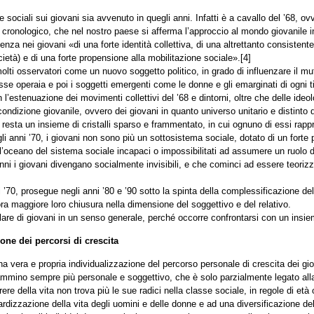
 sociali sui giovani sia avvenuto in quegli anni. Infatti è a cavallo del ’68, ov
 cronologico, che nel nostro paese si afferma l’approccio al mondo giovanile in
za nei giovani «di una forte identità collettiva, di una altrettanto consistent
cietà) e di una forte propensione alla mobilitazione sociale».[4]
 molti osservatori come un nuovo soggetto politico, in grado di influenzare il m
classe operaia e poi i soggetti emergenti come le donne e gli emarginati di ogni t
 l’estenuazione dei movimenti collettivi del ’68 e dintorni, oltre che delle ideo
ndizione giovanile, ovvero dei giovani in quanto universo unitario e distinto d
 resta un insieme di cristalli sparso e frammentato, in cui ognuno di essi rapp
egli anni ’70, i giovani non sono più un sottosistema sociale, dotato di un fort
ll’oceano del sistema sociale incapaci o impossibilitati ad assumere un ruolo 
ni i giovani divengano socialmente invisibili, e che cominci ad essere teorizza
i ’70, prosegue negli anni ’80 e ’90 sotto la spinta della complessificazione d
a maggiore loro chiusura nella dimensione del soggettivo e del relativo.
lare di giovani in un senso generale, perché occorre confrontarsi con un insiem
one dei percorsi di crescita
a vera e propria individualizzazione del percorso personale di crescita dei gio
ammino sempre più personale e soggettivo, che è solo parzialmente legato alla
 della vita non trova più le sue radici nella classe sociale, in regole di età 
dizzazione della vita degli uomini e delle donne e ad una diversificazione dell