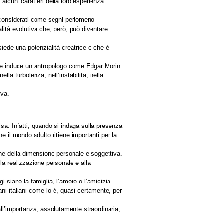
n alcuni caratteri della loro esperienza
 considerati come segni perlomeno
lità evolutiva che, però, può diventare
siede una potenzialità creatrice e che è
e che induce un antropologo come Edgar Morin
la turbolenza, nell’instabilità, nella
iva.
sa. Infatti, quando si indaga sulla presenza
he il mondo adulto ritiene importanti per la
ione della dimensione personale e soggettiva.
lla realizzazione personale e alla
 siano la famiglia, l’amore e l’amicizia.
ni italiani come lo è, quasi certamente, per
all’importanza, assolutamente straordinaria,