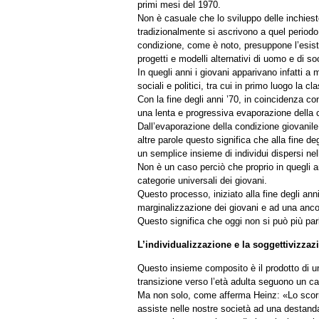
primi mesi del 1970.
Non è casuale che lo sviluppo delle inchieste
tradizionalmente si ascrivono a quel periodo
condizione, come è noto, presuppone l’esisten
progetti e modelli alternativi di uomo e di so
In quegli anni i giovani apparivano infatti a
sociali e politici, tra cui in primo luogo la 
Con la fine degli anni ’70, in coincidenza con
una lenta e progressiva evaporazione della co
Dall’evaporazione della condizione giovanile
altre parole questo significa che alla fine d
un semplice insieme di individui dispersi ne
Non è un caso perciò che proprio in quegli an
categorie universali dei giovani.
Questo processo, iniziato alla fine degli ann
marginalizzazione dei giovani e ad una ancor
Questo significa che oggi non si può più par
L’individualizzazione e la soggettivizzazi
Questo insieme composito è il prodotto di un
transizione verso l’età adulta seguono un c
Ma non solo, come afferma Heinz: «Lo scorrere
assiste nelle nostre società ad una destandar