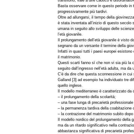
transitorio, vale a dire caotico e disordinato»
Basta osservare come in questo periodo in tut
progressivamente più tardivi.
Oltre ad allungarsi, il tempo della giovinez
è stata inventata all’inizio di questo secolo 
umana in seguito allo sviluppo delle scienz
l’età giovanile.
Il prolungamento dell’età giovanile è visto dag
segnano da un versante il termine della giovi
Infatti in quasi tutti i paesi europei esistono
il matrimonio.
Questi scarti fanno sì che non vi sia più la
seguito dall’ingresso nell’età adulta, ma da 
C’è da dire che questa sconnessione in cui s
Galland [3] ad esempio ha individuato tre di
quello inglese.
Il modello mediterraneo è caratterizzato da qu
– il prolungamento della scolarità;
– una fase lunga di precarietà professionale a
– la permanenza tardiva della coabitazione 
– la contrazione del matrimonio subito dopo 
Il modello nordico del prolungamento della 
ma da un ritardo significativo nella contrazi
abbastanza significativa di precarietà profess