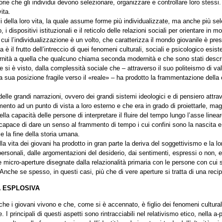
orie che gli individui devono selezionare, organizzare e controllare loro ste
ita.
 della loro vita, la quale assume forme più individualizzate, ma anche più sel
i dispositivi istituzionali e il reticolo delle relazioni sociali per orientare in mo
cui l’individualizzazione è un volto, che caratterizza il mondo giovanile è pr
il frutto dell’intreccio di quei fenomeni culturali, sociali e psicologico esiste
dernità a quella che qualcuno chiama seconda modernità e che sono stati descri
e si è visto, dalla complessità sociale che – attraverso il suo politeismo di val
e la sua posizione fragile verso il «reale» – ha prodotto la frammentazione della
delle grandi narrazioni, ovvero dei grandi sistemi ideologici e di pensiero attr
mento ad un punto di vista a loro esterno e che era in grado di proiettarle, magar
lla capacità delle persone di interpretare il fluire del tempo lungo l’asse lineare
o capace di dare un senso al frammento di tempo i cui confini sono la nascita e
 e la fine della storia umana.
ella vita dei giovani ha prodotto in gran parte la deriva del soggettivismo e la 
ersonali, dalle argomentazioni del desiderio, dai sentimenti, espressi o non, e d
micro-aperture disegnate dalla relazionalità primaria con le persone con cui si
. Anche se spesso, in questi casi, più che di vere aperture si tratta di una reci
À ESPLOSIVA
che i giovani vivono e che, come si è accennato, è figlio dei fenomeni cultura
. I principali di questi aspetti sono rintracciabili nel relativismo etico, nella a-