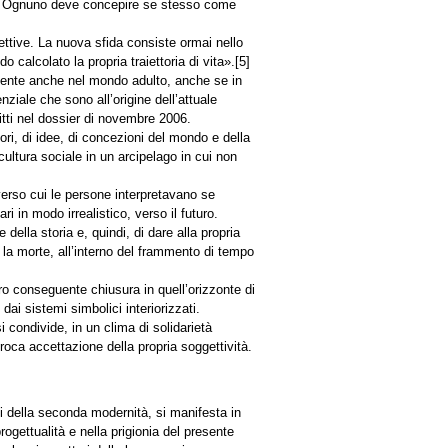
ssi. Ognuno deve concepire se stesso come
ettive. La nuova sfida consiste ormai nello
do calcolato la propria traiettoria di vita».[5]
esente anche nel mondo adulto, anche se in
nziale che sono all’origine dell’attuale
tti nel dossier di novembre 2006.
ori, di idee, di concezioni del mondo e della
 cultura sociale in un arcipelago in cui non
averso cui le persone interpretavano se
i in modo irrealistico, verso il futuro.
 della storia e, quindi, di dare alla propria
 la morte, all’interno del frammento di tempo
loro conseguente chiusura in quell’orizzonte di
ai sistemi simbolici interiorizzati.
 condivide, in un clima di solidarietà
proca accettazione della propria soggettività.
li della seconda modernità, si manifesta in
progettualità e nella prigionia del presente