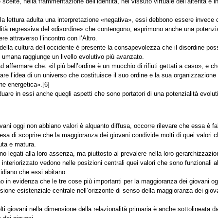
scelte, nella frammentazione dell’identità, nel vissuto virtuale dell’alterità e i
la lettura adulta una interpretazione «negativa», essi debbono essere invece
alità regressiva del «disordine» che contengono, esprimono anche una potenzia
re attraverso l’incontro con l’Altro.
 della cultura dell’occidente è presente la consapevolezza che il disordine pos
 umana raggiunge un livello evolutivo più avanzato.
d affermare che: «il più bell’ordine è un mucchio di rifiuti gettati a caso», 
e l’idea di un universo che costituisce il suo ordine e la sua organizzazione nel
one energetica».[6]
iduare in essi anche quegli aspetti che sono portatori di una potenzialità evolut
i oggi non abbiano valori è alquanto diffusa, occorre rilevare che essa è fal
resa di scoprire che la maggioranza dei giovani condivide molti di quei valori c
uta e matura.
sono legati alla loro assenza, ma piuttosto al prevalere nella loro gerarchizzaz
o interiorizzato vedono nelle posizioni centrali quei valori che sono funzionali a
tidiano che essi abitano.
 in evidenza che le tre cose più importanti per la maggioranza dei giovani oggi
ione esistenziale centrale nell’orizzonte di senso della maggioranza dei giova
lti giovani nella dimensione della relazionalità primaria è anche sottolineata d