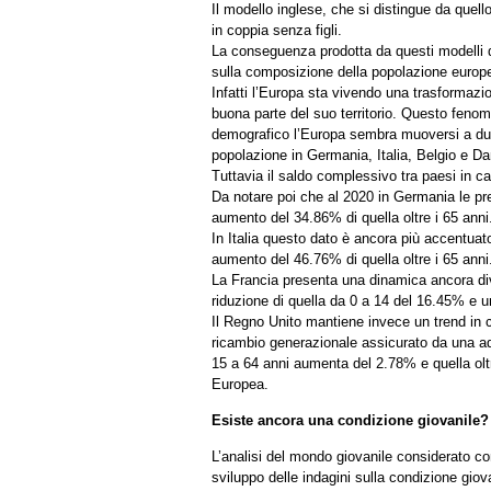
Il modello inglese, che si distingue da quello
in coppia senza figli.
La conseguenza prodotta da questi modelli di
sulla composizione della popolazione europe
Infatti l’Europa sta vivendo una trasformaz
buona parte del suo territorio. Questo fenom
demografico l’Europa sembra muoversi a due d
popolazione in Germania, Italia, Belgio e Da
Tuttavia il saldo complessivo tra paesi in c
Da notare poi che al 2020 in Germania le pre
aumento del 34.86% di quella oltre i 65 anni
In Italia questo dato è ancora più accentuat
aumento del 46.76% di quella oltre i 65 anni
La Francia presenta una dinamica ancora div
riduzione di quella da 0 a 14 del 16.45% e un
Il Regno Unito mantiene invece un trend in 
ricambio generazionale assicurato da una ade
15 a 64 anni aumenta del 2.78% e quella olt
Europea.
Esiste ancora una condizione giovanile?
L’analisi del mondo giovanile considerato come
sviluppo delle indagini sulla condizione giov