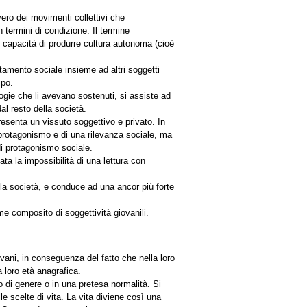
vero dei movimenti collettivi che
 termini di condizione. Il termine
e capacità di produrre cultura autonoma (cioè
utamento sociale insieme ad altri soggetti
ipo.
logie che li avevano sostenuti, si assiste ad
al resto della società.
resenta un vissuto soggettivo e privato. In
e protagonismo e di una rilevanza sociale, ma
di protagonismo sociale.
ta la impossibilità di una lettura con
ella società, e conduce ad una ancor più forte
e composito di soggettività giovanili.
vani, in conseguenza del fatto che nella loro
 loro età anagrafica.
o di genere o in una pretesa normalità. Si
e scelte di vita. La vita diviene così una