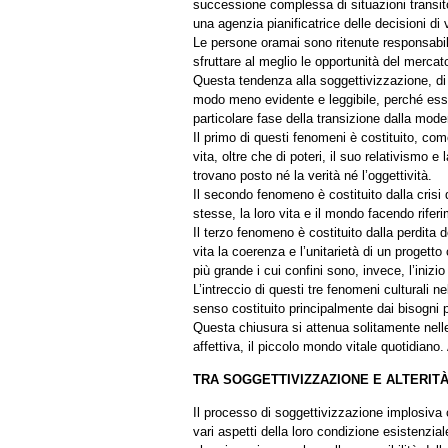
successione complessa di situazioni transit
una agenzia pianificatrice delle decisioni di v
Le persone oramai sono ritenute responsabili
sfruttare al meglio le opportunità del mercato, 
Questa tendenza alla soggettivizzazione, di 
modo meno evidente e leggibile, perché essa è 
particolare fase della transizione dalla mo
Il primo di questi fenomeni è costituito, com
vita, oltre che di poteri, il suo relativismo 
trovano posto né la verità né l’oggettività.
Il secondo fenomeno è costituito dalla crisi 
stesse, la loro vita e il mondo facendo riferi
Il terzo fenomeno è costituito dalla perdita de
vita la coerenza e l’unitarietà di un progett
più grande i cui confini sono, invece, l’inizio
L’intreccio di questi tre fenomeni culturali n
senso costituito principalmente dai bisogni p
Questa chiusura si attenua solitamente nelle 
affettiva, il piccolo mondo vitale quotidiano
TRA SOGGETTIVIZZAZIONE E ALTERIT
Il processo di soggettivizzazione implosiva 
vari aspetti della loro condizione esistenziale