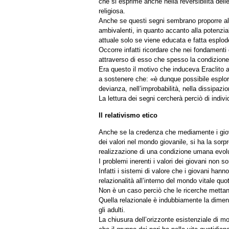
che si esprime anche nella reversibilità delle 
religiosa.
Anche se questi segni sembrano proporre al
ambivalenti, in quanto accanto alla potenzi
attuale solo se viene educata e fatta esplode
Occorre infatti ricordare che nei fondamenti
attraverso di esso che spesso la condizione
Era questo il motivo che induceva Eraclito a
a sostenere che: «è dunque possibile esplorar
devianza, nell’improbabilità, nella dissipazi
La lettura dei segni cercherà perciò di indiv
Il relativismo etico
Anche se la credenza che mediamente i giovan
dei valori nel mondo giovanile, si ha la sorp
realizzazione di una condizione umana evol
I problemi inerenti i valori dei giovani non 
Infatti i sistemi di valore che i giovani hann
relazionalità all’interno del mondo vitale quo
Non è un caso perciò che le ricerche mettano
Quella relazionale è indubbiamente la dimens
gli adulti.
La chiusura dell’orizzonte esistenziale di mo