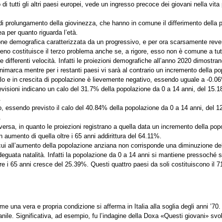
 di tutti gli altri paesi europei, vede un ingresso precoce dei giovani nella vit
 prolungamento della giovinezza, che hanno in comune il differimento della proc
a per quanto riguarda l’età.
ione demografica caratterizzata da un progressivo, e per ora scarsamente reve
eno costituisce il terzo problema anche se, a rigore, esso non è comune a tutt
ifferenti velocità. Infatti le proiezioni demografiche all’anno 2020 dimostran
nimarca mentre per i restanti paesi vi sarà al contrario un incremento della po
alo e in crescita di popolazione è lievemente negativo, essendo uguale a -0.0
visioni indicano un calo del 31.7% della popolazione da 0 a 14 anni, del 15.18%
.
o, essendo previsto il calo del 40.84% della popolazione da 0 a 14 anni, del 12.
.
ersa, in quanto le proiezioni registrano a quella data un incremento della po
 aumento di quella oltre i 65 anni addirittura del 64.11%.
cui all’aumento della popolazione anziana non corrisponde una diminuzione del
guata natalità. Infatti la popolazione da 0 a 14 anni si mantiene pressoché s
re i 65 anni cresce del 25.39%. Questi quattro paesi da soli costituiscono il 
 una vera e propria condizione si afferma in Italia alla soglia degli anni ’70. È
anile. Significativa, ad esempio, fu l’indagine della Doxa «Questi giovani» svol