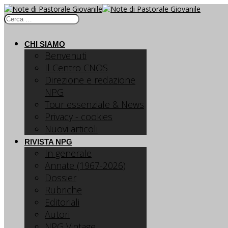
CHI SIAMO
Benvenuti
Il Centro CNOS
Direzione e redazione
NPG
Tour essenziale & News
Privacy - cookies
Nuovi articoli
RIVISTA NPG
In generale
Annate (1967-2026)
Dossier
Rubriche
Editoriali
Autori
NPG Vintage