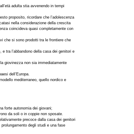
all’età adulta stia avvenendo in tempi
uesto proposito, ricordare che l’adolescenza
icatasi nella considerazione della crescita
escenza coincideva quasi completamente con
vi che si sono prodotti tra le frontiere che
le, e tra l’abbandono della casa dei genitori e
della giovinezza non sia immediatamente
paesi dell’Europa.
 modello mediterraneo, quello nordico e
na forte autonomia dei giovani;
vono da soli o in coppie non sposate.
elativamente precoce dalla casa dei genitori
il prolungamento degli studi e una fase