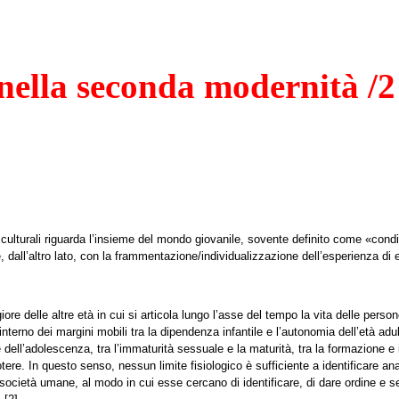
 nella seconda modernità /2
ni culturali riguarda l’insieme del mondo giovanile, sovente definito come «con
e, dall’altro lato, con la frammentazione/individualizzazione dell’esperienza di 
re delle altre età in cui si articola lungo l’asse del tempo la vita delle person
’interno dei margini mobili tra la dipendenza infantile e l’autonomia dell’età ad
dell’adolescenza, tra l’immaturità sessuale e la maturità, tra la formazione e il
tere. In questo senso, nessun limite fisiologico è sufficiente a identificare ana
e società umane, al modo in cui esse cercano di identificare, di dare ordine e