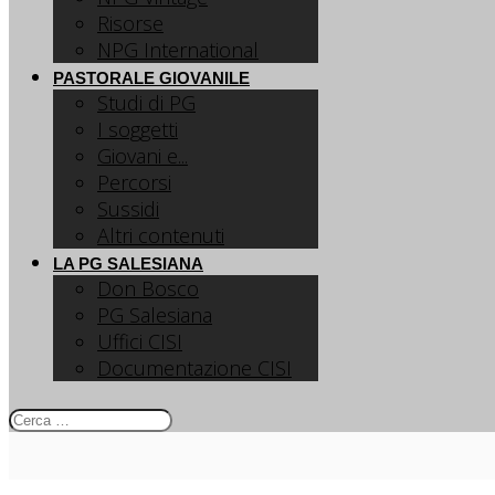
Risorse
NPG International
PASTORALE GIOVANILE
Studi di PG
I soggetti
Giovani e...
Percorsi
Sussidi
Altri contenuti
LA PG SALESIANA
Don Bosco
PG Salesiana
Uffici CISI
Documentazione CISI