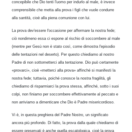
concepibile che Dio tenti l'uomo per indurlo al male, è invece
comprensibile che metta alla prova i figli che vuole condurre
alla santità, cioè alla piena comunione con lui.
La prova dev'essere l'occasione per affermare la nostra fede;
ciò nondimeno essa ci espone al rischio di soccombere al male
(mentre per Gesù non è stato così, come dimostra l'episodio
delle tentazioni nel deserto). Per questo chiediamo al nostro
Padre di non sottometterci alla tentazione. Dio può certamente
«provarci», cioè «metterci alla prova» affinché si manifesti la
nostra fede; tuttavia, poiché conosce la nostra fragilità, gli
chiediamo di risparmiarci la prova stessa, affinché, sotto i suoi
colpi, non finiamo per soccombere effettivamente al peccato e
non arriviamo a dimenticare che Dio è Padre misericordioso.
Vi è, in questa preghiera del Padre Nostro, un significato
ancora più profondo. Di fatto, la prova dalla quale chiediamo di
essere preservati è anche quella escatologica, cioè la prova