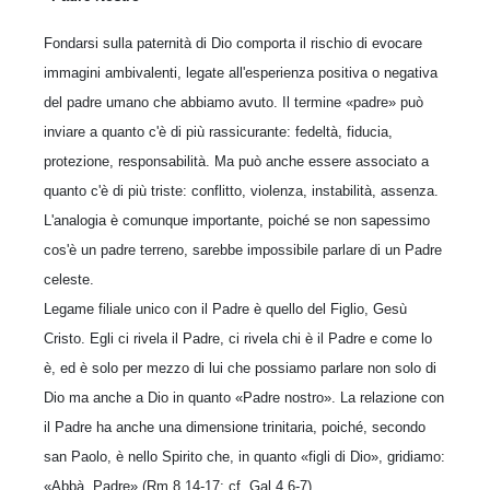
Fondarsi sulla paternità di Dio comporta il rischio di evocare
immagini ambivalenti, legate all'esperienza positiva o negativa
del padre umano che abbiamo avuto. Il termine «padre» può
inviare a quanto c'è di più rassicurante: fedeltà, fiducia,
protezione, responsabilità. Ma può anche essere associato a
quanto c'è di più triste: conflitto, violenza, instabilità, assenza.
L'analogia è comunque importante, poiché se non sapessimo
cos'è un padre terreno, sarebbe impossibile parlare di un Padre
celeste.
Legame filiale unico con il Padre è quello del Figlio, Gesù
Cristo. Egli ci rivela il Padre, ci rivela chi è il Padre e come lo
è, ed è solo per mezzo di lui che possiamo parlare non solo di
Dio ma anche a Dio in quanto «Padre nostro». La relazione con
il Padre ha anche una dimensione trinitaria, poiché, secondo
san Paolo, è nello Spirito che, in quanto «figli di Dio», gridiamo:
«Abbà, Padre» (Rm 8,14-17; cf. Gal 4,6-7).