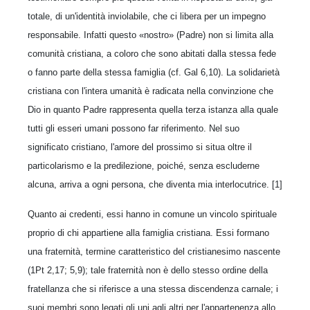
totale, di un'identità inviolabile, che ci libera per un impegno
responsabile. Infatti questo «nostro» (Padre) non si limita alla
comunità cristiana, a coloro che sono abitati dalla stessa fede
o fanno parte della stessa famiglia (cf. Gal 6,10). La solidarietà
cristiana con l'intera umanità è radicata nella convinzione che
Dio in quanto Padre rappresenta quella terza istanza alla quale
tutti gli esseri umani possono far riferimento. Nel suo
significato cristiano, l'amore del prossimo si situa oltre il
particolarismo e la predilezione, poiché, senza escluderne
alcuna, arriva a ogni persona, che diventa mia interlocutrice. [1]
Quanto ai credenti, essi hanno in comune un vincolo spirituale
proprio di chi appartiene alla famiglia cristiana. Essi formano
una fraternità, termine caratteristico del cristianesimo nascente
(1Pt 2,17; 5,9); tale fraternità non è dello stesso ordine della
fratellanza che si riferisce a una stessa discendenza carnale; i
suoi membri sono legati gli uni agli altri per l'appartenenza allo