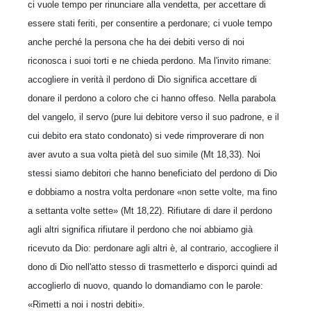
ci vuole tempo per rinunciare alla vendetta, per accettare di
essere stati feriti, per consentire a perdonare; ci vuole tempo
anche perché la persona che ha dei debiti verso di noi
riconosca i suoi torti e ne chieda perdono. Ma l'invito rimane:
accogliere in verità il perdono di Dio significa accettare di
donare il perdono a coloro che ci hanno offeso. Nella parabola
del vangelo, il servo (pure lui debitore verso il suo padrone, e il
cui debito era stato condonato) si vede rimproverare di non
aver avuto a sua volta pietà del suo simile (Mt 18,33). Noi
stessi siamo debitori che hanno beneficiato del perdono di Dio
e dobbiamo a nostra volta perdonare «non sette volte, ma fino
a settanta volte sette» (Mt 18,22). Rifiutare di dare il perdono
agli altri significa rifiutare il perdono che noi abbiamo già
ricevuto da Dio: perdonare agli altri è, al contrario, accogliere il
dono di Dio nell'atto stesso di trasmetterlo e disporci quindi ad
accoglierlo di nuovo, quando lo domandiamo con le parole:
«Rimetti a noi i nostri debiti».