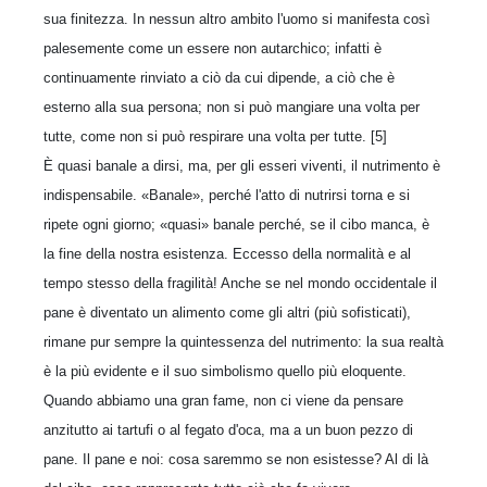
sua finitezza. In nessun altro ambito l'uomo si manifesta così
palesemente come un essere non autarchico; infatti è
continuamente rinviato a ciò da cui dipende, a ciò che è
esterno alla sua persona; non si può mangiare una volta per
tutte, come non si può respirare una volta per tutte. [5]
È quasi banale a dirsi, ma, per gli esseri viventi, il nutrimento è
indispensabile. «Banale», perché l'atto di nutrirsi torna e si
ripete ogni giorno; «quasi» banale perché, se il cibo manca, è
la fine della nostra esistenza. Eccesso della normalità e al
tempo stesso della fragilità! Anche se nel mondo occidentale il
pane è diventato un alimento come gli altri (più sofisticati),
rimane pur sempre la quintessenza del nutrimento: la sua realtà
è la più evidente e il suo simbolismo quello più elo
quente.
Quando abbiamo una gran fame, non ci viene da pensare
anzitutto ai tartufi o al fegato d'oca, ma a un buon pezzo di
pane. Il pane e noi: cosa saremmo se non esistesse? Al di là