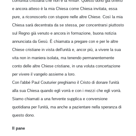
comunità cristiana che non è la «mia». Questo dono già offerto
e ancora atteso è la mia Chiesa come Chiesa invitata, essa
pure, a riconoscerlo con stupore nelle altre Chiese. Così la mia
Chiesa sarà decentrata da se stessa, per concentrarsi piuttosto
sul Regno già venuto e ancora in formazione, buona notizia
annunciata da Gesù. È chiamata a pregare con e per le altre
Chiese cristiane in vista dell'unità e, ancor più, a vivere la sua
vita non in maniera isolata, ma tenendo permanentemente
conto delle altre Chiese cristiane, in una voluta concertazione
per vivere il vangelo assieme a loro.
Con l'abbé Paul Couturier preghiamo il Cristo di donare l'unità
alla sua Chiesa quando egli vorrà e con i mezzi che egli vorrà.
Siamo chiamati a una fervente supplica e conversione
quotidiana per l'unità, ma anche a pazientare nella speranza di
questo dono.
Il pane