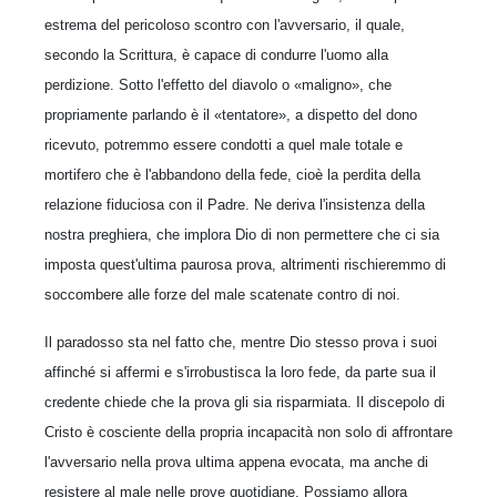
estrema del pericoloso scontro con l'avversario, il quale,
secondo la Scrittura, è capace di condurre l'uomo alla
perdizione. Sotto l'effetto del diavolo o «maligno», che
propriamente parlando è il «tentatore», a dispetto del dono
ricevuto, potremmo essere condotti a quel male totale e
mortifero che è l'abbandono della fede, cioè la perdita della
relazione fiduciosa con il Padre. Ne deriva l'insistenza della
nostra preghiera, che implora Dio di non permettere che ci sia
imposta quest'ultima paurosa prova, altrimenti rischieremmo di
soccombere alle forze del male scatenate contro di noi.
Il paradosso sta nel fatto che, mentre Dio stesso prova i suoi
affinché si affermi e s'irrobustisca la loro fede, da parte sua il
credente chiede che la prova gli sia risparmiata. Il discepolo di
Cristo è cosciente della propria incapacità non solo di affrontare
l'avversario nella prova ultima appena evocata, ma anche di
resistere al male nelle prove quotidiane. Possiamo allora