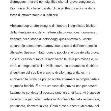
distruggerci, ma ciò non significa che tali prove vengano da
Dio: non è Dio che le manda, Dio è piuttosto colui che dà la
forza di attraversarle e di rialzarsi.
Abbiamo soprattutto bisogno di ritrovare il significato biblico
della «tentazione», del «mettere alla prova», così come esso
traspare nella storia di personaggi quali Abramo o Giobbe,
oppure più estesamente attraverso la storia dell'intero popolo
d'Israele. Spesso, infatti, questo popolo si è trovato alla prova;
ciò è successo durante l'esodo verso la terra pro-messa e, più
tardi, al tempo dell'esilio. Nella prova, ha certamente rischiato
di dubitare del suo Dio e anche di allontanarsi da lui, ma
attraverso la prova ha potuto anche affermare la propria fede e
la propria fedeltà. E stato «messo alla prova» non per essere
fatalmente condotto al peccato (anche se, di fatto, vi è spesso
caduto), ma per poter credere in Dio finanche nelle avversità e,
per questo, ricevere la vita. Gesù stesso è stato «tentato» nel