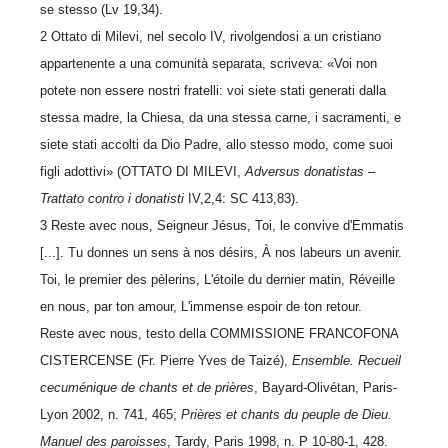
se stesso (Lv 19,34).
2 Ottato di Milevi, nel secolo IV, rivolgendosi a un cristiano
appartenente a una comunità separata, scriveva: «Voi non
potete non essere nostri fratelli: voi siete stati generati dalla
stessa madre, la Chiesa, da una stessa carne, i sacramenti, e
siete stati accolti da Dio Padre, allo stesso modo, come suoi
figli adottivi» (OTTATO DI MILEVI,
Adversus donatistas –
Trattato contro i donatisti
IV,2,4: SC 413,83).
3 Reste avec nous, Seigneur Jésus, Toi, le convive d'Emmatis
[...]. Tu donnes un sens à nos désirs, À nos labeurs un avenir.
Toi, le premier des pèlerins,
L'étoile du dernier matin,
Réveille
en nous, par ton amour, L'immense espoir de ton retour.
Reste avec nous, testo della COMMISSIONE FRANCOFONA
CISTERCENSE (Fr. Pierre Yves de Taizé),
Ensemble. Recueil
cecuménique de chants et de prières
, Bayard-Olivétan, Paris-
Lyon 2002, n. 741, 465;
Prières et chants du peuple de Dieu.
Manuel des paroisses
, Tardy, Paris 1998, n. P 10-80-1, 428.