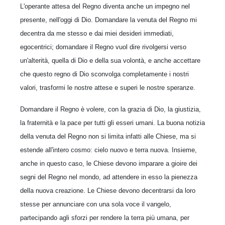
L'operante attesa del Regno diventa anche un impegno nel
presente, nell'oggi di Dio. Domandare la venuta del Regno mi
decentra da me stesso e dai miei desideri immediati,
egocentrici; domandare il Regno vuol dire rivolgersi verso
un'alterità, quella di Dio e della sua volontà, e anche accettare
che questo regno di Dio sconvolga completamente i nostri
valori, trasformi le nostre attese e superi le nostre speranze.
Domandare il Regno è volere, con la grazia di Dio, la giustizia,
la fraternità e la pace per tutti gli esseri umani. La buona notizia
della venuta del Regno non si limita infatti alle Chiese, ma si
estende all'intero cosmo: cielo nuovo e terra nuova. Insieme,
anche in questo caso, le Chiese devono imparare a gioire dei
segni del Regno nel mondo, ad attendere in esso la pienezza
della nuova creazione. Le Chiese devono decentrarsi da loro
stesse per annunciare con una sola voce il vangelo,
partecipando agli sforzi per rendere la terra più umana, per