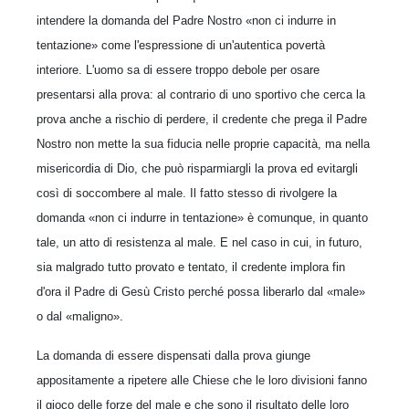
intendere la domanda del Padre Nostro «non ci indurre in
tentazione» come l'espressione di un'autentica povertà
interiore. L'uomo sa di essere troppo debole per osare
presentarsi alla prova: al contrario di uno sportivo che cerca la
prova anche a rischio di perdere, il credente che prega il Padre
Nostro non mette la sua fiducia nelle proprie capacità, ma nella
misericordia di Dio, che può risparmiargli la prova ed evitargli
così di soccombere al male. Il fatto stesso di rivolgere la
domanda «non ci indurre in tentazione» è comunque, in quanto
tale, un atto di resistenza al male. E nel caso in cui, in futuro,
sia malgrado tutto provato e tentato, il credente implora fin
d'ora il Padre di Gesù Cristo perché possa liberarlo dal «male»
o dal «maligno».
La domanda di essere dispensati dalla prova giunge
appositamente a ripetere alle Chiese che le loro divisioni fanno
il gioco delle forze del male e che sono il risultato delle loro