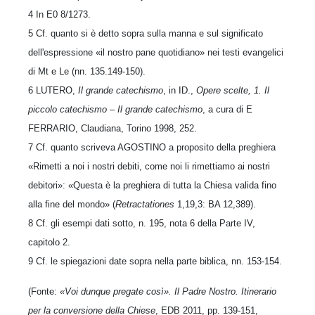
4 In E0 8/1273.
5 Cf. quanto si è detto sopra sulla manna e sul significato
dell'espressione «il nostro pane quotidiano» nei testi evangelici
di Mt e Le (nn. 135.149-150).
6 LUTERO,
Il grande catechismo
, in ID.,
Opere scelte, 1. Il
piccolo catechismo – Il grande catechismo
, a cura di E
FERRARIO, Claudiana, Torino 1998, 252.
7 Cf. quanto scriveva AGOSTINO a proposito della preghiera
«Rimetti a noi i nostri debiti, come noi li rimettiamo ai nostri
debitori»: «Questa è la preghiera di tutta la Chiesa valida fino
alla fine del mondo» (
Retractationes
1,19,3: BA 12,389).
8 Cf. gli esempi dati sotto, n. 195, nota 6 della Parte IV,
capitolo 2.
9 Cf. le spiegazioni date sopra nella parte biblica, nn. 153-154.
(Fonte:
«Voi dunque pregate così». Il Padre Nostro. Itinerario
per la conversione della Chiese
, EDB 2011, pp. 139-151,