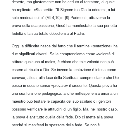
deserto, ma giustamente non ha ceduto al tentatore, al quale
ha replicato: «Sta scritto: "Il Signore tuo Dìo tu adorerai; a lui
solo renderai culto" (Mt 4,10)». [9] Parimenti, attraverso la
prova della sua passione, Gesù ha manifestato la sua perfetta
fedeltà e la sua totale obbedienza al Padre.
Oggi la difficoltà nasce dal fatto che il termine «tentazione» ha
due significati diversi. Se la comprendiamo come «volontà di
attirare qualcuno al male», è chiaro che tale volontà non può
essere attribuita a Dio. Se invece la tentazione è intesa come
«prova», allora, alla luce della Scrittura, comprendiamo che Dio
possa in questo senso «provare» il credente. Questa prova ha
una sua funzione pedagogica: anche nell'esperienza umana un
maestro può testare le capacità del suo scolaro o i genitori
possono verificare le attitudini di un figlio. Ma, nel nostro caso,
la prova è anzitutto quella della fede. Dio ci mette alla prova
perché si manifesti lo spessore della fede. Se non è