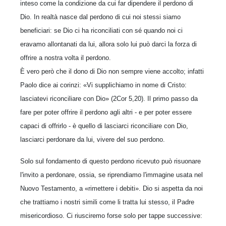
inteso come la condizione da cui far dipendere il perdono di
Dio. In realtà nasce dal perdono di cui noi stessi siamo
beneficiari: se Dio ci ha riconciliati con sé quando noi ci
eravamo allontanati da lui, allora solo lui può darci la forza di
offrire a nostra volta il perdono.
È vero però che il dono di Dio non sempre viene accolto; infatti
Paolo dice ai corinzi: «Vi supplichiamo in nome di Cristo:
lasciatevi riconciliare con Dio» (2Cor 5,20). Il primo passo da
fare per poter offrire il perdono agli altri - e per poter essere
capaci di offrirlo - è quello di lasciarci riconciliare con Dio,
lasciarci perdonare da lui, vivere del suo perdono.
Solo sul fondamento di questo perdono ricevuto può risuonare
l'invito a perdonare, ossia, se riprendiamo l'immagine usata nel
Nuovo Testamento, a «rimettere i debiti». Dio si aspetta da noi
che trattiamo i nostri simili come li tratta lui stesso, il Padre
misericordioso. Ci riusciremo forse solo per tappe successive: