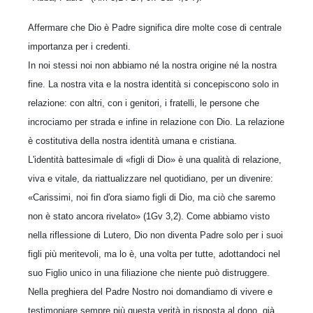
Affermare che Dio è Padre significa dire molte cose di centrale
importanza per i credenti.
In noi stessi noi non abbiamo né la nostra origine né la nostra
fine. La nostra vita e la nostra identità si concepiscono solo in
relazione: con altri, con i genitori, i fratelli, le persone che
incrociamo per strada e infine in relazione con Dio. La relazione
è costitutiva della nostra identità umana e cristiana.
L'identità battesimale di «figli di Dio» è una qualità di relazione,
viva e vitale, da riattualizzare nel quotidiano, per un divenire:
«Carissimi, noi fin d'ora siamo figli di Dio, ma ciò che saremo
non è stato ancora rivelato» (1Gv 3,2). Come abbiamo visto
nella riflessione di Lutero, Dio non diventa Padre solo per i suoi
figli più meritevoli, ma lo è, una volta per tutte, adottandoci nel
suo Figlio unico in una filiazione che niente può distruggere.
Nella preghiera del Padre Nostro noi domandiamo di vivere e
testimoniare sempre più questa verità in risposta al dono, già