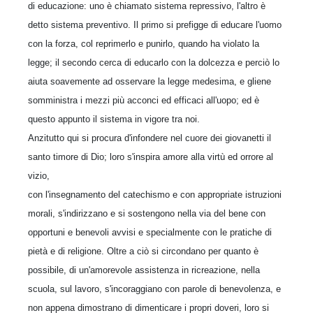
di educazione: uno è chiamato sistema repressivo, l'altro è
detto sistema preventivo. Il primo si prefigge di educare l'uomo
con la forza, col reprimerlo e punirlo, quando ha violato la
legge; il secondo cerca di educarlo con la dolcezza e perciò lo
aiuta soavemente ad osservare la legge medesima, e gliene
somministra i mezzi più acconci ed efficaci all'uopo; ed è
questo appunto il sistema in vigore tra noi.
Anzitutto qui si procura d'infondere nel cuore dei giovanetti il
santo timore di Dio; loro s'inspira amore alla virtù ed orrore al
vizio,
con l'insegnamento del catechismo e con appropriate istruzioni
morali, s'indirizzano e si sostengono nella via del bene con
opportuni e benevoli avvisi e specialmente con le pratiche di
pietà e di religione. Oltre a ciò si circondano per quanto è
possibile, di un'amorevole assistenza in ricreazione, nella
scuola, sul lavoro, s'incoraggiano con parole di benevolenza, e
non appena dimostrano di dimenticare i propri doveri, loro si