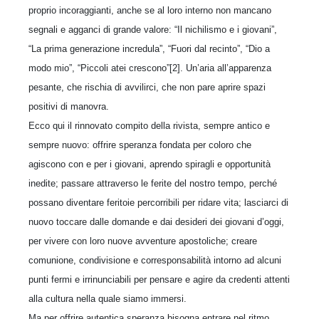
proprio incoraggianti, anche se al loro interno non mancano
segnali e agganci di grande valore: “Il nichilismo e i giovani”,
“La prima generazione incredula”, “Fuori dal recinto”, “Dio a
modo mio”, “Piccoli atei crescono”[2]. Un’aria all’apparenza
pesante, che rischia di avvilirci, che non pare aprire spazi
positivi di manovra.
Ecco qui il rinnovato compito della rivista, sempre antico e
sempre nuovo: offrire speranza fondata per coloro che
agiscono con e per i giovani, aprendo spiragli e opportunità
inedite; passare attraverso le ferite del nostro tempo, perché
possano diventare feritoie percorribili per ridare vita; lasciarci di
nuovo toccare dalle domande e dai desideri dei giovani d’oggi,
per vivere con loro nuove avventure apostoliche; creare
comunione, condivisione e corresponsabilità intorno ad alcuni
punti fermi e irrinunciabili per pensare e agire da credenti attenti
alla cultura nella quale siamo immersi.
Ma per offrire autentica speranza bisogna entrare nel ritmo