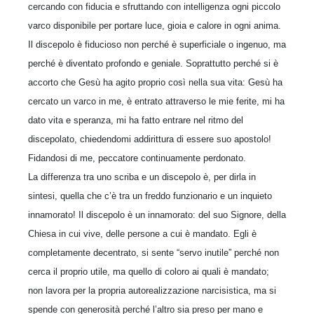
cercando con fiducia e sfruttando con intelligenza ogni piccolo
varco disponibile per portare luce, gioia e calore in ogni anima.
Il discepolo è fiducioso non perché è superficiale o ingenuo, ma
perché è diventato profondo e geniale. Soprattutto perché si è
accorto che Gesù ha agito proprio così nella sua vita: Gesù ha
cercato un varco in me, è entrato attraverso le mie ferite, mi ha
dato vita e speranza, mi ha fatto entrare nel ritmo del
discepolato, chiedendomi addirittura di essere suo apostolo!
Fidandosi di me, peccatore continuamente perdonato.
La differenza tra uno scriba e un discepolo è, per dirla in
sintesi, quella che c’è tra un freddo funzionario e un inquieto
innamorato! Il discepolo è un innamorato: del suo Signore, della
Chiesa in cui vive, delle persone a cui è mandato. Egli è
completamente decentrato, si sente “servo inutile” perché non
cerca il proprio utile, ma quello di coloro ai quali è mandato;
non lavora per la propria autorealizzazione narcisistica, ma si
spende con generosità perché l’altro sia preso per mano e