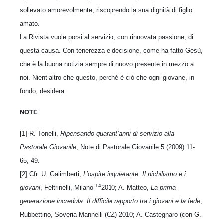
sollevato amorevolmente, riscoprendo la sua dignità di figlio
amato.
La Rivista vuole porsi al servizio, con rinnovata passione, di
questa causa. Con tenerezza e decisione, come ha fatto Gesù,
che è la buona notizia sempre di nuovo presente in mezzo a
noi. Nient’altro che questo, perché è ciò che ogni giovane, in
fondo, desidera.
NOTE
[1] R. Tonelli,
Ripensando quarant’anni di servizio alla
Pastorale Giovanile
, Note di Pastorale Giovanile 5 (2009) 11-
65, 49.
[2] Cfr. U. Galimberti,
L’ospite inquietante. Il nichilismo e i
14
giovani
, Feltrinelli, Milano
2010; A. Matteo,
La prima
generazione incredula. Il difficile rapporto tra i giovani e la fede
,
Rubbettino, Soveria Mannelli (CZ) 2010; A. Castegnaro (con G.