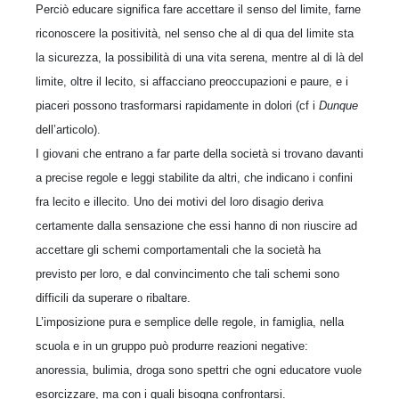
Perciò educare significa fare accettare il senso del limite, farne
riconoscere la positività, nel senso che al di qua del limite sta
la sicurezza, la possibilità di una vita serena, mentre al di là del
limite, oltre il lecito, si affacciano preoccupazioni e paure, e i
piaceri possono trasformarsi rapidamente in dolori (cf i
Dunque
dell’articolo).
I giovani che entrano a far parte della società si trovano davanti
a precise regole e leggi stabilite da altri, che indicano i confini
fra lecito e illecito. Uno dei motivi del loro disagio deriva
certamente dalla sensazione che essi hanno di non riuscire ad
accettare gli schemi comportamentali che la società ha
previsto per loro, e dal convincimento che tali schemi sono
difficili da superare o ribaltare.
L’imposizione pura e semplice delle regole, in famiglia, nella
scuola e in un gruppo può produrre reazioni negative:
anoressia, bulimia, droga sono spettri che ogni educatore vuole
esorcizzare, ma con i quali bisogna confrontarsi.