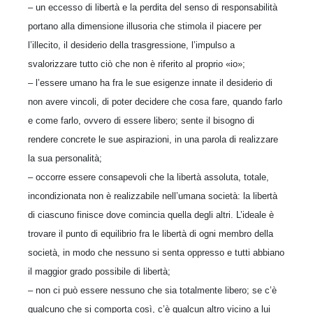
– un eccesso di libertà e la perdita del senso di responsabilità
portano alla dimensione illusoria che stimola il piacere per
l’illecito, il desiderio della trasgressione, l’impulso a
svalorizzare tutto ciò che non è riferito al proprio «io»;
– l’essere umano ha fra le sue esigenze innate il desiderio di
non avere vincoli, di poter decidere che cosa fare, quando farlo
e come farlo, ovvero di essere libero; sente il bisogno di
rendere concrete le sue aspirazioni, in una parola di realizzare
la sua personalità;
– occorre essere consapevoli che la libertà assoluta, totale,
incondizionata non è realizzabile nell’umana società: la libertà
di ciascuno finisce dove comincia quella degli altri. L’ideale è
trovare il punto di equilibrio fra le libertà di ogni membro della
società, in modo che nessuno si senta oppresso e tutti abbiano
il maggior grado possibile di libertà;
– non ci può essere nessuno che sia totalmente libero; se c’è
qualcuno che si comporta così, c’è qualcun altro vicino a lui