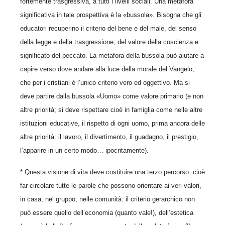
fortemente trasgressiva, a tutti i livelli sociali. Una metafora
significativa in tale prospettiva è la «bussola». Bisogna che gli
educatori recuperino il criterio del bene e del male, del senso
della legge e della trasgressione, del valore della coscienza e
significato del peccato. La metafora della bussola può aiutare a
capire verso dove andare alla luce della morale del Vangelo,
che per i cristiani è l’unico criterio vero ed oggettivo. Ma si
deve partire dalla bussola «Uomo» come valore primario (e non
altre priorità; si deve rispettare cioè in famiglia come nelle altre
istituzioni educative, il rispetto di ogni uomo, prima ancora delle
altre priorità: il lavoro, il divertimento, il guadagno, il prestigio,
l’apparire in un certo modo… ipocritamente).
* Questa visione di vita deve costituire una terzo percorso: cioè
far circolare tutte le parole che possono orientare ai veri valori,
in casa, nel gruppo, nelle comunità: il criterio gerarchico non
può essere quello dell’economia (quanto vale!), dell’estetica