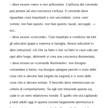
– deve essere «raro» e non asfissiante. L’asfissia del comando
può portare ad una coscienza confusa. Il comando deve
riguardare cose importanti e non secondarie, come «non
correre, non fare questo, non fare questo, lavati, asciugati…»
ecc;
– deve essere «concorde». Cioè rispettato e condiviso da tutti
gli educatori (papà e mamma in famiglia, diversi educatori in
altre istituzioni): ciò che va fatto o non va fatto in casa vale per
ogni altro luogo, altrimenti si crea una coscienza disorientata;
– deve essere un «comando illuminante»: non bisogna
comandare e basta, ma bisogna spiegare perché ci sono delle
cose che si devono fare (regole da seguire) e ci sono delle
cose che si devono evitare. Il fanciullo deve interiorizzare un
criterio di comportamento. Se egli non intravede questa via,
cade in un serio relativismo morale. È quello che sta capitando
a tanti adulti oggi in questa società largamente permissiva e