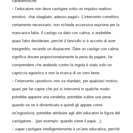
caratteristiche:
– l’educatore non deve castigare sotto un impulso reattivo
emotivo: «hai sbagliato, adesso paga!». L’intervento correttivo,
certamente necessario, non richiede eccessiva reazione per la
mancanza fatta. Il castigo va dato con calma, e andrebbe
quasi fatto desiderare, perché il fanciullo si è accorto di aver
trasgredito, recando un dispiacere. Dare un castigo con calma
significa dosare proporzionatamente la pena da pagare, far
comprendere che andando contro la regola è stato solo un
capriccio egoistico e non la ricerca di un vero bene;
– l’intervento «punitivo» non va ritardato, per qualsiasi motivo,
quasi per far capire che poi si interverrà in qualche modo:
potrebbe apparire una vendetta; potrebbe subire una pena
quando se ne è dimenticato e quindi gli appare come
un’ingiustizia; potrebbe attribuire agli altri educatori la figura del
castigatore... (per esempio: quando viene il papà…);
– saper castigare intelligentemente è un’arte educativa, perché