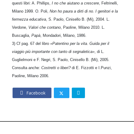
questi libri: A. Phillips,
I no che aiutano a crescere
, Feltrinelli,
Milano 1999. O. Poli,
Non ho paura a dirti di no. I genitori e la
fermezza educativa
, S. Paolo, Cinisello B. (Mi), 2004. L.
Verdone,
Valori che contano
, Paoline, Milano 2010. L.
Buscaglia,
Papà
, Mondadori, Milano, 1986.
3) Cf pag. 67 del libro
«Patentino per la vita. Guida per il
viaggio più importante con tanto di segnaletica»
, di L.
Guglielmoni e F. Negri, S. Paolo, Cinisello B. (Mi), 2005.
Consulta anche:
Costretti o liberi?
di E. Fizzotti e I.Punzi,
Paoline, Milano 2006.
Facebook
© 2026 – CNOS Centro Nazionale Opere Salesiane – Via