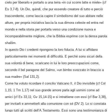
cielo per liberarlo e portarlo a una terra «in cui scorre latte e miele» (cf
Es 3,7-8). Un Dio, quindi, che pur essendo creatore di tutto e perciò
trascendente, come lascia capire il simbolismo del suo abitare nelle
alture, per propria iniziativa lascia la sua dimora celeste ed entra nel
mondo e nella storia per portarla verso una condizione nuova e
incomparabilmente migliore, che la Bibbia esprime con la densa parola
shalôm.
In questo Dio i credenti ripongono la loro fiducia. A lui si affidano
particolarmente nei momenti di difficoltà. E perché sono sicuri della
sua volontà di bene, scaricano in lui le loro preoccupazioni come,
secondo il bel paragone del Salmo, «un bimbo svezzato in braccio a
sua madre» (Sal 131,2).
Come ha voluto ricordare il concilio Vaticano II, il Dio invisibile (cf Col
1,15; 1 Tm 1,17) nel suo grande amore parla agli uomini come ad
amici (cf Es 33,11; Gv 15,14-15) e si intrattiene con essi (cf Bar 3,38),
per invitarli e ammetterli alla comunione con sé (DV 2). Lo si constata
lungo tutti gli scritti dell’A.Testamento. Essi sono una testimonianza di