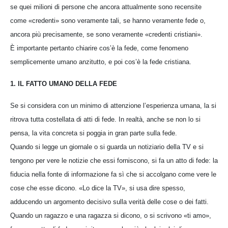
se quei milioni di persone che ancora attualmente sono recensite
come «credenti» sono veramente tali, se hanno veramente fede o,
ancora più precisamente, se sono veramente «credenti cristiani».
È importante pertanto chiarire cos’è la fede, come fenomeno
semplicemente umano anzitutto, e poi cos’è la fede cristiana.
1. IL FATTO UMANO DELLA FEDE
Se si considera con un minimo di attenzione l’esperienza umana, la si
ritrova tutta costellata di atti di fede. In realtà, anche se non lo si
pensa, la vita concreta si poggia in gran parte sulla fede.
Quando si legge un giornale o si guarda un notiziario della TV e si
tengono per vere le notizie che essi forniscono, si fa un atto di fede: la
fiducia nella fonte di informazione fa sì che si accolgano come vere le
cose che esse dicono. «Lo dice la TV», si usa dire spesso,
adducendo un argomento decisivo sulla verità delle cose o dei fatti.
Quando un ragazzo e una ragazza si dicono, o si scrivono «ti amo»,