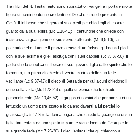
Tra i libri del N. Testamento sono soprattutto i vangeli a riportare molte
figure di uomini e donne credenti nel Dio che si rende presente in
Gesù: il lebbroso che si getta ai suoi piedi per chiedergli di essere
guarito dalla sua lebbra (Mc 1,10-41); il centurione che chiede con
insistenza la guarigione del suo servo sofferente (Mt 8,5-13); la
peccatrice che durante il pranzo a casa di un fariseo gli bagna i piedi
con le sue lacrime e glieli asciuga con i suoi cappelli (Lc 7, 37-50); il
padre che lo supplica di liberare il suo giovane figlio dallo spirito che lo
tormenta, ma prima gli chiede di venire in aiuto della sua fede
vacillante (Lc 9,37-42); il cieco di Betsaida per cui alcuni chiedono il
dono della vista (Mc 8,22-26) o quello di Gerico che lo chiede
personalmente (Mc 10,46-52); il gruppo di uomini che portano su di un
lettuccio un uomo paralizzato e lo calano davanti a lui perché lo
guarisca (Lc 5,17-25); la donna pagana che chiede la guarigione di sua
figlia tormentata da uno spirito impuro, e viene lodata da Gesù per la
sua grande fede (Mc 7,25-30); i dieci lebbrosi che gli chiedono a