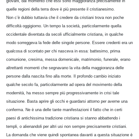
giovani, dal momento che essi sono maggioranza precisamente in
quelle regioni della terra dove è più presente il cristianesimo.
Non c’è dubbio tuttavia che il credere da cristiani trova non poche
difficoltà oggigiorno. Un tempo la società, particolarmente quella
occidentale diventata da secoli ufficialmente cristiana, in qualche
modo sorreggeva la fede delle singole persone. Essere credenti era un
qualcosa di scontato per chi nasceva in essa: battesimo, prima
comunione, cresima, messa domenicale, matrimonio, funerale, erano
altrettanti momenti che segnavano la vita della maggioranza delle
persone dalla nascita fino alla morte. Il profondo cambio iniziato
qualche secolo fa, particolarmente ad opera del movimento della
modernità, ha messo sempre più progressivamente in crisi tale
situazione. Basta aprire gli occhi e guardarsi attorno per averne una
conferma. Ne è una delle tante manifestazioni il fatto che in certi
paesi di antichissima tradizione cristiana si stanno abbattendo i
templi, o alienandoli per altri usi non sempre precisamente cristiani.
La domanda che viene quindi spontanea davanti a questa situazione è