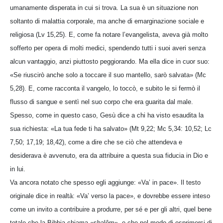
umanamente disperata in cui si trova. La sua è un situazione non
soltanto di malattia corporale, ma anche di emarginazione sociale e
religiosa (Lv 15,25). E, come fa notare l’evangelista, aveva già molto
sofferto per opera di molti medici, spendendo tutti i suoi averi senza
alcun vantaggio, anzi piuttosto peggiorando. Ma ella dice in cuor suo:
«Se riuscirò anche solo a toccare il suo mantello, sarò salvata» (Mc
5,28). E, come racconta il vangelo, lo toccò, e subito le si fermò il
flusso di sangue e sentì nel suo corpo che era guarita dal male.
Spesso, come in questo caso, Gesù dice a chi ha visto esaudita la
sua richiesta: «La tua fede ti ha salvato» (Mt 9,22; Mc 5,34: 10,52; Lc
7,50; 17,19; 18,42), come a dire che se ciò che attendeva e
desiderava è avvenuto, era da attribuire a questa sua fiducia in Dio e
in lui.
Va ancora notato che spesso egli aggiunge: «Va’ in pace». Il testo
originale dice in realtà: «Va’ verso la pace», e dovrebbe essere inteso
come un invito a contribuire a produrre, per sé e per gli altri, quel bene
totale che la Bibbia chiama «shalôm», e che nel modo di esprimersi di