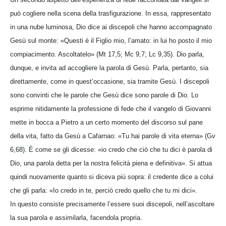
può cogliere nella scena della trasfigurazione. In essa, rappresentato
in una nube luminosa, Dio dice ai discepoli che hanno accompagnato
Gesù sul monte: «Questi è il Figlio mio, l’amato: in lui ho posto il mio
compiacimento. Ascoltatelo» (Mt 17,5; Mc 9,7; Lc 9,35). Dio parla,
dunque, e invita ad accogliere la parola di Gesù. Parla, pertanto, sia
direttamente, come in quest’occasione, sia tramite Gesù. I discepoli
sono convinti che le parole che Gesù dice sono parole di Dio. Lo
esprime nitidamente la professione di fede che il vangelo di Giovanni
mette in bocca a Pietro a un certo momento del discorso sul pane
della vita, fatto da Gesù a Cafarnao: «Tu hai parole di vita eterna» (Gv
6,68). È come se gli dicesse: «io credo che ciò che tu dici è parola di
Dio, una parola detta per la nostra felicità piena e definitiva». Si attua
quindi nuovamente quanto si diceva più sopra: il credente dice a colui
che gli parla: «Io credo in te, perciò credo quello che tu mi dici».
In questo consiste precisamente l’essere suoi discepoli, nell’ascoltare
la sua parola e assimilarla, facendola propria.