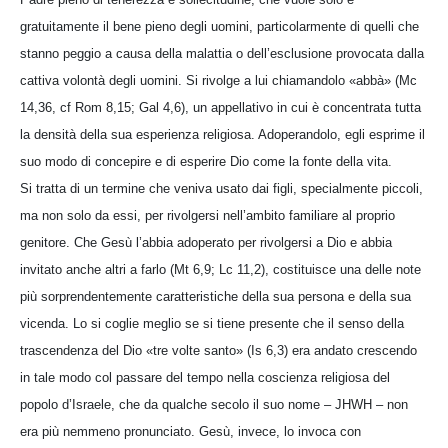
gratuitamente il bene pieno degli uomini, particolarmente di quelli che
stanno peggio a causa della malattia o dell’esclusione provocata dalla
cattiva volontà degli uomini. Si rivolge a lui chiamandolo «abbà» (Mc
14,36, cf Rom 8,15; Gal 4,6), un appellativo in cui è concentrata tutta
la densità della sua esperienza religiosa. Adoperandolo, egli esprime il
suo modo di concepire e di esperire Dio come la fonte della vita.
Si tratta di un termine che veniva usato dai figli, specialmente piccoli,
ma non solo da essi, per rivolgersi nell’ambito familiare al proprio
genitore. Che Gesù l’abbia adoperato per rivolgersi a Dio e abbia
invitato anche altri a farlo (Mt 6,9; Lc 11,2), costituisce una delle note
più sorprendentemente caratteristiche della sua persona e della sua
vicenda. Lo si coglie meglio se si tiene presente che il senso della
trascendenza del Dio «tre volte santo» (Is 6,3) era andato crescendo
in tale modo col passare del tempo nella coscienza religiosa del
popolo d’Israele, che da qualche secolo il suo nome – JHWH – non
era più nemmeno pronunciato. Gesù, invece, lo invoca con