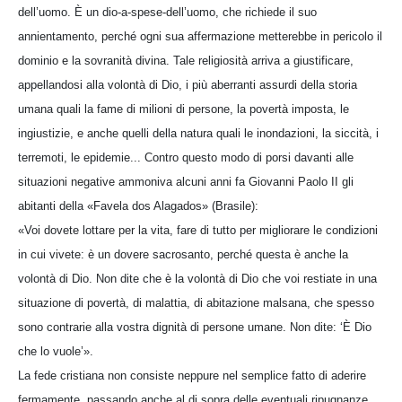
dell’uomo. È un dio-a-spese-dell’uomo, che richiede il suo
annientamento, perché ogni sua affermazione metterebbe in pericolo il
dominio e la sovranità divina. Tale religiosità arriva a giustificare,
appellandosi alla volontà di Dio, i più aberranti assurdi della storia
umana quali la fame di milioni di persone, la povertà imposta, le
ingiustizie, e anche quelli della natura quali le inondazioni, la siccità, i
terremoti, le epidemie... Contro questo modo di porsi davanti alle
situazioni negative ammoniva alcuni anni fa Giovanni Paolo II gli
abitanti della «Favela dos Alagados» (Brasile):
«Voi dovete lottare per la vita, fare di tutto per migliorare le condizioni
in cui vivete: è un dovere sacrosanto, perché questa è anche la
volontà di Dio. Non dite che è la volontà di Dio che voi restiate in una
situazione di povertà, di malattia, di abitazione malsana, che spesso
sono contrarie alla vostra dignità di persone umane. Non dite: ‘È Dio
che lo vuole’».
La fede cristiana non consiste neppure nel semplice fatto di aderire
fermamente, passando anche al di sopra delle eventuali ripugnanze