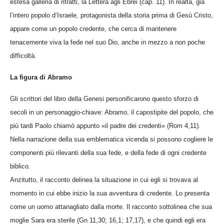
estesa galleria di ritratti, la Lettera agli Ebrei (cap. 11). In realtà, già
l’intero popolo d’Israele, protagonista della storia prima di Gesù Cristo,
appare come un popolo credente, che cerca di mantenere
tenacemente viva la fede nel suo Dio, anche in mezzo a non poche
difficoltà.
La figura di Abramo
Gli scrittori del libro della Genesi personificarono questo sforzo di
secoli in un personaggio-chiave: Abramo, il capostipite del popolo, che
più tardi Paolo chiamò appunto «il padre dei credenti» (Rom 4,11).
Nella narrazione della sua emblematica vicenda si possono cogliere le
componenti più rilevanti della sua fede, e della fede di ogni credente
biblico.
Anzitutto, il racconto delinea la situazione in cui egli si trovava al
momento in cui ebbe inizio la sua avventura di credente. Lo presenta
come un uomo attanagliato dalla morte. Il racconto sottolinea che sua
moglie Sara era sterile (Gn 11,30; 16,1; 17,17), e che quindi egli era