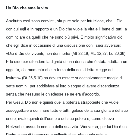
Un Dio che ama la vita
Anzitutto essi sono convinti, sia pure solo per intuizione, che il Dio
con cui egli è in rapporto è un Dio che vuole la vita e il bene di tutti, a
cominciare da quelli che ne sono più privi. È molto significativo ciò
che egli dice in occasione di una discussione con i suoi avversari:
«Dio è Dio dei viventi, non dei morti» (Mt 22,19; Mc 12,27; Lc 20,38).
E lo dice per difendere la dignità di una donna che è stata ridotta a un
oggetto, dal momento che in forza della cosiddetta «legge del
levirato» (Dt 25,5-10) ha dovuto essere successivamente moglie di
sette uomini, per soddisfare al loro bisogno di avere discendenza,
senza che nessuno le chiedesse se ne era d’accordo.
Per Gesù, Dio non è quindi quella potenza strapotente che vuole
assoggettare e dominare tutto e tutti, geloso della sua gloria e del suo
onore, rivale quindi dell’uomo e del suo potere o, come diceva
Nietzsche, assurdo nemico della sua vita. Viceversa, per lui Dio è un
Padre pieno di tenerezza e sollecitudine, che vuole solo e