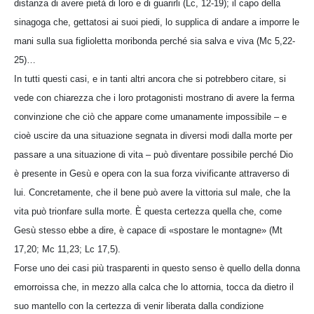
distanza di avere pietà di loro e di guarirli (Lc, 12-19); il capo della
sinagoga che, gettatosi ai suoi piedi, lo supplica di andare a imporre le
mani sulla sua figlioletta moribonda perché sia salva e viva (Mc 5,22-
25)…
In tutti questi casi, e in tanti altri ancora che si potrebbero citare, si
vede con chiarezza che i loro protagonisti mostrano di avere la ferma
convinzione che ciò che appare come umanamente impossibile – e
cioè uscire da una situazione segnata in diversi modi dalla morte per
passare a una situazione di vita – può diventare possibile perché Dio
è presente in Gesù e opera con la sua forza vivificante attraverso di
lui. Concretamente, che il bene può avere la vittoria sul male, che la
vita può trionfare sulla morte. È questa certezza quella che, come
Gesù stesso ebbe a dire, è capace di «spostare le montagne» (Mt
17,20; Mc 11,23; Lc 17,5).
Forse uno dei casi più trasparenti in questo senso è quello della donna
emorroissa che, in mezzo alla calca che lo attornia, tocca da dietro il
suo mantello con la certezza di venir liberata dalla condizione