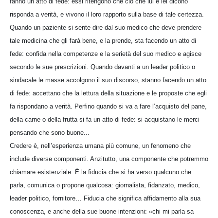
fanno un atto di fede: essi ritengono che ciò che lui e lei dicono
risponda a verità, e vivono il loro rapporto sulla base di tale certezza.
Quando un paziente si sente dire dal suo medico che deve prendere
tale medicina che gli farà bene, e la prende, sta facendo un atto di
fede: confida nella competenze e la serietà del suo medico e agisce
secondo le sue prescrizioni. Quando davanti a un leader politico o
sindacale le masse accolgono il suo discorso, stanno facendo un atto
di fede: accettano che la lettura della situazione e le proposte che egli
fa rispondano a verità. Perfino quando si va a fare l’acquisto del pane,
della carne o della frutta si fa un atto di fede: si acquistano le merci
pensando che sono buone...
Credere è, nell’esperienza umana più comune, un fenomeno che
include diverse componenti. Anzitutto, una componente che potremmo
chiamare esistenziale. È la fiducia che si ha verso qualcuno che
parla, comunica o propone qualcosa: giornalista, fidanzato, medico,
leader politico, fornitore… Fiducia che significa affidamento alla sua
conoscenza, e anche della sue buone intenzioni: «chi mi parla sa