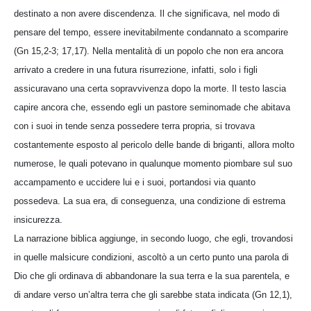
destinato a non avere discendenza. Il che significava, nel modo di
pensare del tempo, essere inevitabilmente condannato a scomparire
(Gn 15,2-3; 17,17). Nella mentalità di un popolo che non era ancora
arrivato a credere in una futura risurrezione, infatti, solo i figli
assicuravano una certa sopravvivenza dopo la morte. Il testo lascia
capire ancora che, essendo egli un pastore seminomade che abitava
con i suoi in tende senza possedere terra propria, si trovava
costantemente esposto al pericolo delle bande di briganti, allora molto
numerose, le quali potevano in qualunque momento piombare sul suo
accampamento e uccidere lui e i suoi, portandosi via quanto
possedeva. La sua era, di conseguenza, una condizione di estrema
insicurezza.
La narrazione biblica aggiunge, in secondo luogo, che egli, trovandosi
in quelle malsicure condizioni, ascoltò a un certo punto una parola di
Dio che gli ordinava di abbandonare la sua terra e la sua parentela, e
di andare verso un’altra terra che gli sarebbe stata indicata (Gn 12,1),