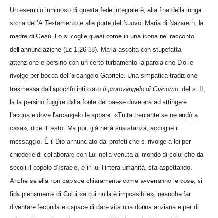
Un esempio luminoso di questa fede integrale è, alla fine della lunga
storia dell’A.Testamento e alle porte del Nuovo, Maria di Nazareth, la
madre di Gesù. Lo si coglie quasi come in una icona nel racconto
dell’annunciazione (Lc 1,26-38). Maria ascolta con stupefatta
attenzione e persino con un certo turbamento la parola che Dio le
rivolge per bocca dell’arcangelo Gabriele. Una simpatica tradizione
trasmessa dall’apocrifo intitolato
Il protovangelo di Giacomo
, del s. II,
la fa persino fuggire dalla fonte del paese dove era ad attingere
l’acqua e dove l’arcangelo le appare. «Tutta tremante se ne andò a
casa», dice il testo. Ma poi, già nella sua stanza, accoglie il
messaggio. È il Dio annunciato dai profeti che si rivolge a lei per
chiederle di collaborare con Lui nella venuta al mondo di colui che da
secoli il popolo d’Israele, e in lui l’intera umanità, sta aspettando.
Anche se ella non capisce chiaramente come avverranno le cose, si
fida pienamente di Colui «a cui nulla è impossibile», neanche far
diventare feconda e capace di dare vita una donna anziana e per di