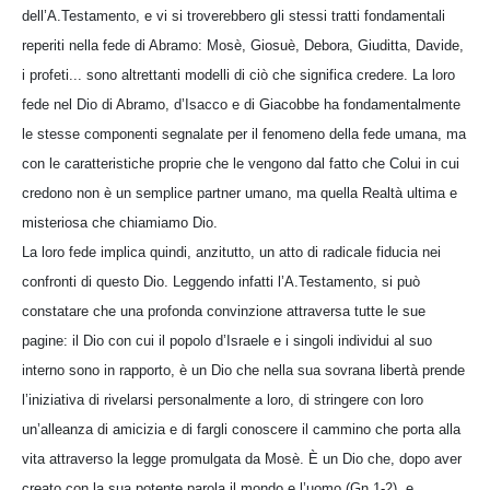
dell’A.Testamento, e vi si troverebbero gli stessi tratti fondamentali
reperiti nella fede di Abramo: Mosè, Giosuè, Debora, Giuditta, Davide,
i profeti... sono altrettanti modelli di ciò che significa credere. La loro
fede nel Dio di Abramo, d’Isacco e di Giacobbe ha fondamentalmente
le stesse componenti segnalate per il fenomeno della fede umana, ma
con le caratteristiche proprie che le vengono dal fatto che Colui in cui
credono non è un semplice partner umano, ma quella Realtà ultima e
misteriosa che chiamiamo Dio.
La loro fede implica quindi, anzitutto, un atto di radicale fiducia nei
confronti di questo Dio. Leggendo infatti l’A.Testamento, si può
constatare che una profonda convinzione attraversa tutte le sue
pagine: il Dio con cui il popolo d’Israele e i singoli individui al suo
interno sono in rapporto, è un Dio che nella sua sovrana libertà prende
l’iniziativa di rivelarsi personalmente a loro, di stringere con loro
un’alleanza di amicizia e di fargli conoscere il cammino che porta alla
vita attraverso la legge promulgata da Mosè. È un Dio che, dopo aver
creato con la sua potente parola il mondo e l’uomo (Gn 1-2), e