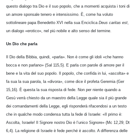
questo dialogo tra Dio e il suo popolo, che a momenti acquista i toni di
un amore sponsale tenero e intensissimo. È, come ha voluto
sottolineare papa Benedetto XVI nella sua Enciclica
Deus caritas est
,
un dialogo «erotico», nel più nobile e alto senso del termine.
Un Dio che parla
Il Dio della Bibbia, quindi, «parla». Non è come gli idoli «che hanno
bocca e non parlano» (Sal 115,5). E parla con parole di amore per il
bene e la vita del suo popolo. Il popolo, che confida in lui, «ascolta» e
fa sua la sua parola, la «divora», come dice il profeta Geremia (Ger
15,16). È questa la sua risposta di fede. Non per niente quando a
Gesù verrà chiesto da un maestro della Legge quale sia il più grande
dei comandamenti della Legge, egli risponderà rifacendosi a un testo
che in qualche modo condensa tutta la fede di Israele: «Il primo è:
Ascolta, Israele! Il Signore nostro Dio è l’unico Signore» (Mc 12,29; Dt
6,4). La religione di Israele è fede perché è ascolto. A differenza delle