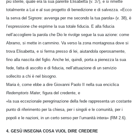
più sterile, quale era la sua parente Elisabetta (v. 37), e si rimette
totalmente a Lui e al suo progetto di benedizione e di salvezza. «Ecco
la serva del Signore: avvenga per me secondo la tua parola» (v. 38), è
l’espressione che esprime la sua totale fiducia. E alla fiducia
nell’accogliere la parola che Dio le rivolge segue la sua azione: come
Abramo, si mette in cammino. Va verso la zona montagnosa dove si
trova Elisabetta, e si ferma presso di lei, aiutandola operosamente,
fino alla nascita del figlio. Anche lei, quindi, porta a pienezza la sua
fede, fatta di ascolto e di fiducia, nell’attuazione di un servizio
sollecito a chi è nel bisogno.
Maria è, come ebbe a dire Giovanni Paolo II nella sua enciclica
Redemptoris Mater
, figura del credente, e
«la sua eccezionale peregrinazione della fede rappresenta un costante
punto di riferimento per la chiesa, per i singoli e le comunità, per i
popoli e le nazioni, in un certo senso per l’umanità intera» (RM 2.6).
4. GESÙ INSEGNA COSA VUOL DIRE CREDERE