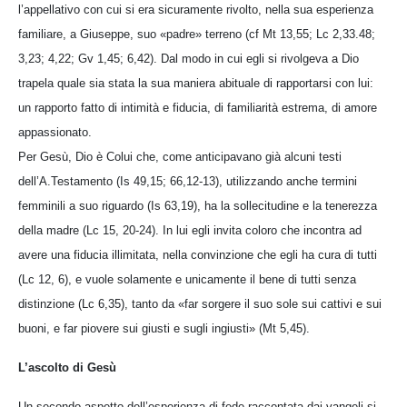
l’appellativo con cui si era sicuramente rivolto, nella sua esperienza
familiare, a Giuseppe, suo «padre» terreno (cf Mt 13,55; Lc 2,33.48;
3,23; 4,22; Gv 1,45; 6,42). Dal modo in cui egli si rivolgeva a Dio
trapela quale sia stata la sua maniera abituale di rapportarsi con lui:
un rapporto fatto di intimità e fiducia, di familiarità estrema, di amore
appassionato.
Per Gesù, Dio è Colui che, come anticipavano già alcuni testi
dell’A.Testamento (Is 49,15; 66,12-13), utilizzando anche termini
femminili a suo riguardo (Is 63,19), ha la sollecitudine e la tenerezza
della madre (Lc 15, 20-24). In lui egli invita coloro che incontra ad
avere una fiducia illimitata, nella convinzione che egli ha cura di tutti
(Lc 12, 6), e vuole solamente e unicamente il bene di tutti senza
distinzione (Lc 6,35), tanto da «far sorgere il suo sole sui cattivi e sui
buoni, e far piovere sui giusti e sugli ingiusti» (Mt 5,45).
L’ascolto di Gesù
Un secondo aspetto dell’esperienza di fede raccontata dai vangeli si