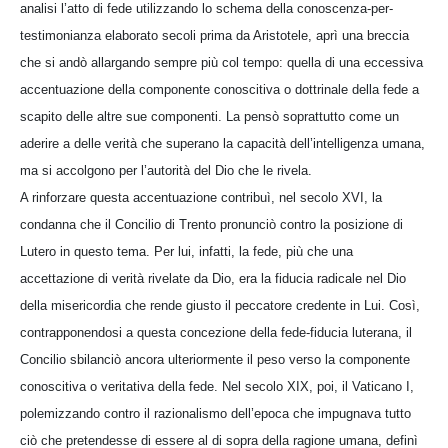
analisi l’atto di fede utilizzando lo schema della conoscenza-per-
testimonianza elaborato secoli prima da Aristotele, aprì una breccia
che si andò allargando sempre più col tempo: quella di una eccessiva
accentuazione della componente conoscitiva o dottrinale della fede a
scapito delle altre sue componenti. La pensò soprattutto come un
aderire a delle verità che superano la capacità dell’intelligenza umana,
ma si accolgono per l’autorità del Dio che le rivela.
A rinforzare questa accentuazione contribuì, nel secolo XVI, la
condanna che il Concilio di Trento pronunciò contro la posizione di
Lutero in questo tema. Per lui, infatti, la fede, più che una
accettazione di verità rivelate da Dio, era la fiducia radicale nel Dio
della misericordia che rende giusto il peccatore credente in Lui. Così,
contrapponendosi a questa concezione della fede-fiducia luterana, il
Concilio sbilanciò ancora ulteriormente il peso verso la componente
conoscitiva o veritativa della fede. Nel secolo XIX, poi, il Vaticano I,
polemizzando contro il razionalismo dell’epoca che impugnava tutto
ciò che pretendesse di essere al di sopra della ragione umana, definì