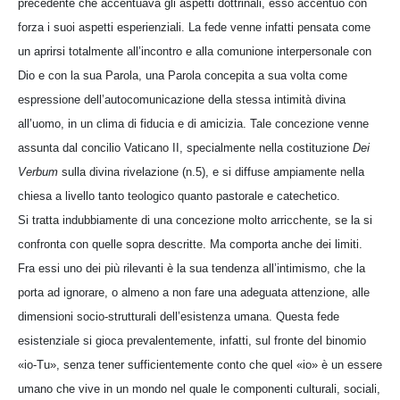
precedente che accentuava gli aspetti dottrinali, esso accentuò con
forza i suoi aspetti esperienziali. La fede venne infatti pensata come
un aprirsi totalmente all’incontro e alla comunione interpersonale con
Dio e con la sua Parola, una Parola concepita a sua volta come
espressione dell’autocomunicazione della stessa intimità divina
all’uomo, in un clima di fiducia e di amicizia. Tale concezione venne
assunta dal concilio Vaticano II, specialmente nella costituzione
Dei
Verbum
sulla divina rivelazione (n.5), e si diffuse ampiamente nella
chiesa a livello tanto teologico quanto pastorale e catechetico.
Si tratta indubbiamente di una concezione molto arricchente, se la si
confronta con quelle sopra descritte. Ma comporta anche dei limiti.
Fra essi uno dei più rilevanti è la sua tendenza all’intimismo, che la
porta ad ignorare, o almeno a non fare una adeguata attenzione, alle
dimensioni socio-strutturali dell’esistenza umana. Questa fede
esistenziale si gioca prevalentemente, infatti, sul fronte del binomio
«io-Tu», senza tener sufficientemente conto che quel «io» è un essere
umano che vive in un mondo nel quale le componenti culturali, sociali,