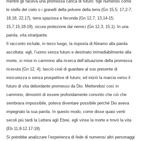
mentre gli faceva una promessa carica di futuro: figli numerosi come
le stelle del cielo o i granelli della polvere della terra (Gn 15,5; 17,2-7;
18,18; 22,17), terra spaziosa e feconda (Gn 12,7; 13,14-15;
15,7;15,18-19), sicura protezione dai nemici (Gn 12,3; 15,1). In una
parola, vita straripante.
Il racconto include, in terzo luogo, la risposta di Abramo alla parola
ascoltata: egli, l’uomo senza futuro e destinato irrimediabilmente alla
morte, si mise in cammino alla ricerca dell’attuazione della promessa
ricevuta (Gn 12, 4); lasciò cioè di guardare al suo presente di
insicurezza e senza prospettive di futuro, ed iniziò la marcia verso il
futuro di vita debordante promesso da Dio. Mettendosi così in
cammino, dimostrò di essere profondamente convinto che ciò che
sembrava impossibile, poteva diventare possibile perché Dio aveva
impegnato la sua parola. In questo modo, come disse quasi venti
secoli più tardi la Lettera agli Ebrei, egli vinse la morte e trovò la vita
(Eb 11,8-12.17-19).
Si potrebbe analizzare l’esperienza di fede di numerosi altri personaggi