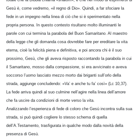
Gesù è, come vedremo, «il regno di Dio». Quindi, a far sfociare la
fede in un impegno nella linea di ciò che si è sperimentato nella
propria persona. In questo contesto risultano molto illuminanti le
parole con cui termina la parabola del Buon Samaritano. Al maestro
della legge che gli domanda cosa dovrebbe fare per ereditare la vita
eterna, cioè la felicità piena e definitiva, e poi ancora chi è il suo
prossimo, Gesù, che gli aveva risposto raccontando la parabola in cui
il Samaritano, mosso dalla compassione, si era avvicinato e aveva
soccorso l’uomo lasciato mezzo morto dai briganti sull’orlo della
strada, aggiunge concludendo: «Va’ e anche tu fa’ così» (Lc 10,37).
La fede arriva quindi al suo culmine nell’agire nella linea dell’amore
che fa uscire da condizioni di morte verso la vita.
Analizzando l’esperienza di fede di coloro che Gesù incontra sulla sua
strada, si può quindi cogliere lo stesso schema di quella
dell’A.Testamento, trasfigurata in qualche modo dalla novità della
presenza di Gesù.