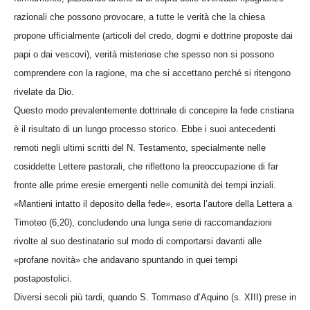
razionali che possono provocare, a tutte le verità che la chiesa
propone ufficialmente (articoli del credo, dogmi e dottrine proposte dai
papi o dai vescovi), verità misteriose che spesso non si possono
comprendere con la ragione, ma che si accettano perché si ritengono
rivelate da Dio.
Questo modo prevalentemente dottrinale di concepire la fede cristiana
è il risultato di un lungo processo storico. Ebbe i suoi antecedenti
remoti negli ultimi scritti del N. Testamento, specialmente nelle
cosiddette Lettere pastorali, che riflettono la preoccupazione di far
fronte alle prime eresie emergenti nelle comunità dei tempi inziali.
«Mantieni intatto il deposito della fede», esorta l’autore della Lettera a
Timoteo (6,20), concludendo una lunga serie di raccomandazioni
rivolte al suo destinatario sul modo di comportarsi davanti alle
«profane novità» che andavano spuntando in quei tempi
postapostolici.
Diversi secoli più tardi, quando S. Tommaso d’Aquino (s. XIII) prese in