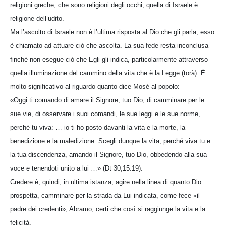
religioni greche, che sono religioni degli occhi, quella di Israele è
religione dell’udito.
Ma l’ascolto di Israele non è l’ultima risposta al Dio che gli parla; esso
è chiamato ad attuare ciò che ascolta. La sua fede resta inconclusa
finché non esegue ciò che Egli gli indica, particolarmente attraverso
quella illuminazione del cammino della vita che è la Legge (torà). È
molto significativo al riguardo quanto dice Mosè al popolo:
«Oggi ti comando di amare il Signore, tuo Dio, di camminare per le
sue vie, di osservare i suoi comandi, le sue leggi e le sue norme,
perché tu viva: … io ti ho posto davanti la vita e la morte, la
benedizione e la maledizione. Scegli dunque la vita, perché viva tu e
la tua discendenza, amando il Signore, tuo Dio, obbedendo alla sua
voce e tenendoti unito a lui …» (Dt 30,15.19).
Credere è, quindi, in ultima istanza, agire nella linea di quanto Dio
prospetta, camminare per la strada da Lui indicata, come fece «il
padre dei credenti», Abramo, certi che così si raggiunge la vita e la
felicità.