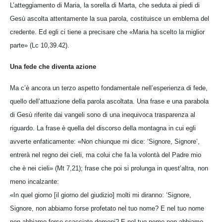
L’atteggiamento di Maria, la sorella di Marta, che seduta ai piedi di
Gesù ascolta attentamente la sua parola, costituisce un emblema del
credente. Ed egli ci tiene a precisare che «Maria ha scelto la miglior
parte» (Lc 10,39.42).
Una fede che diventa azione
Ma c’è ancora un terzo aspetto fondamentale nell’esperienza di fede,
quello dell’attuazione della parola ascoltata. Una frase e una parabola
di Gesù riferite dai vangeli sono di una inequivoca trasparenza al
riguardo. La frase è quella del discorso della montagna in cui egli
avverte enfaticamente: «Non chiunque mi dice: ‘Signore, Signore’,
entrerà nel regno dei cieli, ma colui che fa la volontà del Padre mio
che è nei cieli» (Mt 7,21); frase che poi si prolunga in quest’altra, non
meno incalzante:
«In quel giorno [il giorno del giudizio] molti mi diranno: ‘Signore,
Signore, non abbiamo forse profetato nel tuo nome? E nel tuo nome
non abbiamo forse scacciato demoni? E nel tuo nome non abbiamo