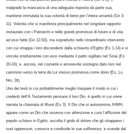
malgrado la mancanza di una adeguata risposta da parte sua,
mantiene immutata la sua volontà di bene per l’intera umanità (Gn 3-
11). Volontà che si manifesta principalmente nel singolare rapporto
instaurato con i Patriarchi e nelle grandi promesse di futuro e di vita
ad essi fatte (Gn 12-50), ma soprattutto nello straordinario intervento
con cui strappa i loro discendenti dalla schiavitù d’Egitto (Es 1-14) e si
vincola strettamente con essi mediante il patto sigillato nel Sinai (Es
20-24); e, ancora, nel costante e amorevole sostegno dato loro nel
cammino verso la terra da Lui stesso promessa come dono (Es, Lv,
Nm, Dt).
Uno dei testi in cui probabilmente meglio traspare il modo in cui i
credenti dell’A.Testamento pensano il loro Dio, è quello in cui viene
narrata la chiamata di Mosè (Es 3). Il Dio che si autonomina JHWH,
appare come un Dio che osserva con attenzione e cura l’afflizione del
popolo schiavo in Egitto, ascolta il grido di dolore che gli strappano i
suoi oppressori, conosce e condivide le sue sofferenze, e scende dal