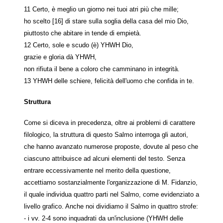
11 Certo, è meglio un giorno nei tuoi atri più che mille;
ho scelto [16] di stare sulla soglia della casa del mio Dio,
piuttosto che abitare in tende di empietà.
12 Certo, sole e scudo (è) YHWH Dio,
grazie e gloria dà YHWH,
non rifiuta il bene a coloro che camminano in integrità.
13 YHWH delle schiere, felicità dell'uomo che confida in te.
Struttura
Come si diceva in precedenza, oltre ai problemi di carattere
filologico, la struttura di questo Salmo interroga gli autori,
che hanno avanzato numerose proposte, dovute al peso che
ciascuno attribuisce ad alcuni elementi del testo. Senza
entrare eccessivamente nel merito della questione,
accettiamo sostanzialmente l'organizzazione di M. Fidanzio,
il quale individua quattro parti nel Salmo, come evidenziato a
livello grafico. Anche noi dividiamo il Salmo in quattro strofe:
- i vv. 2-4 sono inquadrati da un'inclusione (YHWH delle