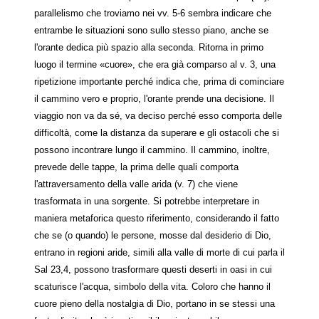
parallelismo che troviamo nei vv. 5-6 sembra indicare che
entrambe le situazioni sono sullo stesso piano, anche se
l'orante dedica più spazio alla seconda. Ritorna in primo
luogo il termine «cuore», che era già comparso al v. 3, una
ripetizione importante perché indica che, prima di cominciare
il cammino vero e proprio, l'orante prende una decisione. Il
viaggio non va da sé, va deciso perché esso comporta delle
difficoltà, come la distanza da superare e gli ostacoli che si
possono incontrare lungo il cammino. Il cammino, inoltre,
prevede delle tappe, la prima delle quali comporta
l'attraversamento della valle arida (v. 7) che viene
trasformata in una sorgente. Si potrebbe interpretare in
maniera metaforica questo riferimento, considerando il fatto
che se (o quando) le persone, mosse dal desiderio di Dio,
entrano in regioni aride, simili alla valle di morte di cui parla il
Sal 23,4, possono trasformare questi deserti in oasi in cui
scaturisce l'acqua, simbolo della vita. Coloro che hanno il
cuore pieno della nostalgia di Dio, portano in se stessi una