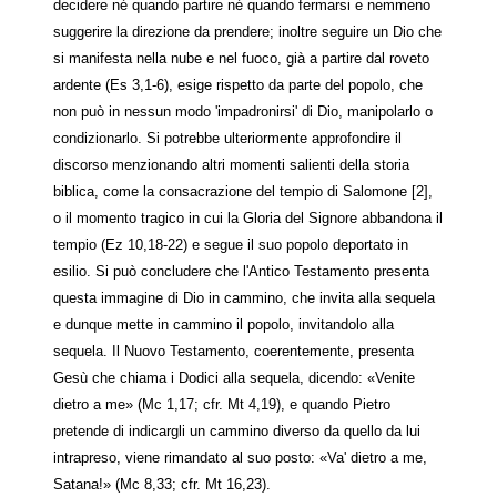
decidere né quando partire né quando fermarsi e nemmeno
suggerire la direzione da prendere; inoltre seguire un Dio che
si manifesta nella nube e nel fuoco, già a partire dal roveto
ardente (Es 3,1-6), esige rispetto da parte del popolo, che
non può in nessun modo 'impadronirsi' di Dio, manipolarlo o
condizionarlo. Si potrebbe ulteriormente approfondire il
discorso menzionando altri momenti salienti della storia
biblica, come la consacrazione del tempio di Salomone [2],
o il momento tragico in cui la Gloria del Signore abbandona il
tempio (Ez 10,18-22) e segue il suo popolo deportato in
esilio. Si può concludere che l'Antico Testamento presenta
questa immagine di Dio in cammino, che invita alla sequela
e dunque mette in cammino il popolo, invitandolo alla
sequela. Il Nuovo Testamento, coerentemente, presenta
Gesù che chiama i Dodici alla sequela, dicendo: «Venite
dietro a me» (Mc 1,17; cfr. Mt 4,19), e quando Pietro
pretende di indicargli un cammino diverso da quello da lui
intrapreso, viene rimandato al suo posto: «Va' dietro a me,
Satana!» (Mc 8,33; cfr. Mt 16,23).