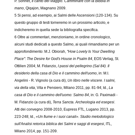
P. Sonnet,
Il canto del viaggio. Camminare con la Bibbia in
mano
, Qiqajon, Magnano 2009.
5 Si pensi, ad esempio, ai Salmi delle Ascensioni (120-134). Su
questo gruppo di testi torneremo in un prossimo articolo, e
indicheremo in quella sede la bibliografia specifica.
6 Oltre ai commentari, menzioniamo, in ordine cronologico,
alcuni studi dedicati a questo Salmo, ai quali rimandiamo per un
approfondimento: M.J. Obiorah,
"How Lovely Is Your Dwelling
Place"
:
The Desire for God's House in Psalm 84
, EOS Verlag, St.
Ottilien 2004; M. Fidanzio,
I passi del pellegrino (Sal 84). Il
desiderio della casa di Dio e il cammino dell'uomo
, in: M.I.
Angelini - R. Vignolo (a cura di),
Un libro nelle viscere. I salmi,
via della vita
, Vita e Pensiero, Milano 2011, pp. 81-94; Id.,
La
casa di Dio e il cammino dell'uomo: Salmo 84
, in: G. Paximadi -
M. Fidanzio (a cura di),
Terra Sancta. Archeologia ed esegesi
.
Atti dei convegno 2008-2010, Eupress FTL, Lugano 2013, pp.
223-248; Id.,
«Un fiume e i suoi canali». Studio metodologico
sull'Analisi retorica biblica dei Salmi e saggi di esegesi
, ITL,
Milano 2014, pp. 151-209.