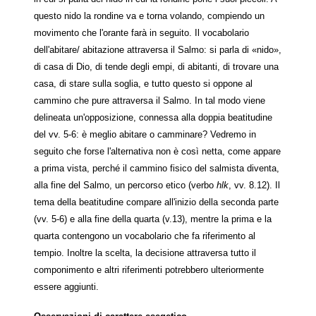
questo nido la rondine va e torna volando, compiendo un
movimento che l'orante farà in seguito. Il vocabolario
dell'abitare/ abitazione attraversa il Salmo: si parla di «nido»,
di casa di Dio, di tende degli empi, di abitanti, di trovare una
casa, di stare sulla soglia, e tutto questo si oppone al
cammino che pure attraversa il Salmo. In tal modo viene
delineata un'opposizione, connessa alla doppia beatitudine
del vv. 5-6: è meglio abitare o camminare? Vedremo in
seguito che forse l'alternativa non è così netta, come appare
a prima vista, perché il cammino fisico del salmista diventa,
alla fine del Salmo, un percorso etico (verbo
hlk
, vv. 8.12). Il
tema della beatitudine compare all'inizio della seconda parte
(vv. 5-6) e alla fine della quarta (v.13), mentre la prima e la
quarta contengono un vocabolario che fa riferimento al
tempio. Inoltre la scelta, la decisione attraversa tutto il
componimento e altri riferimenti potrebbero ulteriormente
essere aggiunti.