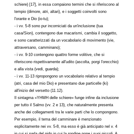
schiere) [17], in essa compaiono termini che si riferiscono al
tempio (dimore, atri, altari), e i soggetti coinvolti sono
l'orante e Dio (io-tu);
- i vv. 5-8 sono pur incorniciati da un'inclusione (tua
casa/Sion), contengono due macarismi, cambia il soggetto,
e sono caratterizzati da un vocabolario di movimento (vie,
attraversano, camminano);
- i vv. 9-10 contengono quattro forme volitive, che si
riferiscono rispettivamente all'udito (ascolta, porgi l'orecchio)
e alla vista (vedi, guarda);
- i vv. 11-13 ripropongono un vocabolario relativo al tempio
(atri, casa del mio Dio) e presentano due particelle (ki)
all'inizio del versetto (11.12).
Il sintagma «YHWH delle schiere» funge infine da inclusione
per tutto il Salmo (vv. 2 e 13), che naturalmente presenta
anche dei collegamenti tra le varie parti che lo compongono.
Per esempio, il tema del camminare è menzionato
esplicitamente nei vv. 5-8, ma esso è già anticipato nel v. 4
in cui si parla del nido in cui la rondine pone i suoi piccoli. A