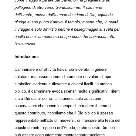
come viaggio a partire dal Salmo 84, la preghiera di un
pellegrino diretto verso Gerusalemme. Il cammino
dell'orante, mosso dall'intenso desiderio di Dio, «quando
giunge al suo punto d'arrivo, il tempio, mostra che, in realtà,
il viaggio è solo all'inizio perché il pellegrinaggio si svela per
quello che è: un percorso di tipo etico che abbraccia tutta
l'esistenza».
Introduzione
Camminare è un'attività fisica, considerata in genere
salutare, ma assume immediatamente un valore di tipo
simbolico evidente e rilevante a diversi livelli. In ambito
biblico, il camminare evoca scenari molto significativi, riferiti
sia a Dio sia all'uomo. Limitandoci solo ad alcune
osservazioni che hanno lo scopo di introdurre il tema di
questo contributo, ricordiamo che il Dio biblico è spesso
rappresentato nell'atto di muoversi, di marciare alla testa del
popolo durante l'epopea dell'Esodo, e che questo Dio non
può essere adeguatamente rappresentato mediante