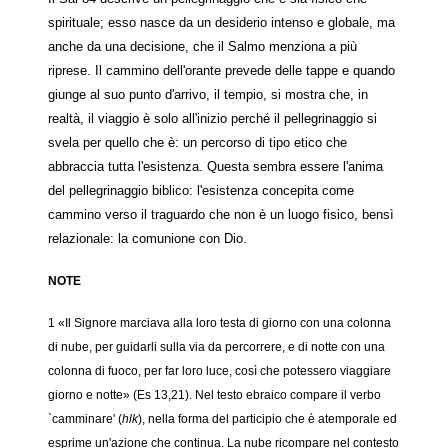
spirituale; esso nasce da un desiderio intenso e globale, ma
anche da una decisione, che il Salmo menziona a più
riprese. Il cammino dell'orante prevede delle tappe e quando
giunge al suo punto d'arrivo, il tempio, si mostra che, in
realtà, il viaggio è solo all'inizio perché il pellegrinaggio si
svela per quello che è: un percorso di tipo etico che
abbraccia tutta l'esistenza. Questa sembra essere l'anima
del pellegrinaggio biblico: l'esistenza concepita come
cammino verso il traguardo che non è un luogo fisico, bensì
relazionale: la comunione con Dio.
NOTE
1 «Il Signore marciava alla loro testa di giorno con una colonna
di nube, per guidarli sulla via da percorrere, e di notte con una
colonna di fuoco, per far loro luce, così che potessero viaggiare
giorno e notte» (Es 13,21). Nel testo ebraico compare il verbo
`camminare' (
hlk
), nella forma del participio che è atemporale ed
esprime un'azione che continua. La nube ricompare nel contesto