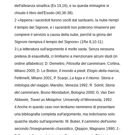
dell'alleanza sinaitica (Es 19,16), e su questa immagine si
chiude il libro dell'Esodo (40,36-38).
2 «Appena i sacerdoti furono usciti dal santuario, la nube riempì
il tempio del Signore, e i sacerdoti non poterono rimanervi per
compiere il servizio a causa della nube, perché la gloria del
Signore riempiva il tempio del Signore» (1Re 8,10-11).
3 La letteratura sull'argomento è molto vasta. Senza nessuna
pretesa di esaustività, ci limitiamo a menzionare alcuni studi (in
ordine alfabetico): D. Demetrio,
Filosofia del camminare
, Cortina,
Milano 2005; D. Le Breton,
Il mondo a piedi. Elogio della marcia
,
Feltrinelli, Milano 2001; P. Scarpi,
La fuga e il ritorno. Storia e
mitologia del viaggio
, Marsilio, Venezia 1992; R. Solnit,
Storia
del camminare
, Bruno Mondadori, Bologna 2000; G. Van Den
Abbeele,
Travel as Metaphor
, University of Minnesota, 1992.
4 Anche in questo caso non tentiamo nemmeno di presentare
una bibliografia completa sull'argomento, ma indichiamo solo
qualche studio sull'argomento: M. Buber,
Il cammino dell'uomo
secondo l'insegnamento chassidico
, Qiqajon, Magnano 1990; J.-