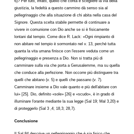
6)? Per tutti, infatti, quello che conta è scegliere la via della
giustizia, la fedeltà a questo cammino dà senso sia al
pellegrinaggio che alla situazione di chi abita nella casa del
Signore. Questa scelta stabile permette di continuare a
vivere in comunione con Dio anche se si è fisicamente
lontani dal tempio. Come dice R. Lack: «Ogni rimpianto di
non abitare nel tempio è sormontato nel v. 13, perché tutta
quanta la vita umana finisce con l'essere veduta come un
pellegrinaggio e presenza a Dio. Non si tratta più di
camminare sulla via che porta a Gerusalemme, ma su quella
che conduce alla perfezione. Non occorre più distinguere tra
quelli che abitano (v. 5) e quelli che passano (v. 7).
Camminare insieme a Dio vale quanto e più dell'abitare con
lui» [25]. Dio, definito «sole» [26] e «scudo», è in grado di
illuminare l'orante mediante la sua legge (Sal 19; Mal 3,20) e
di proteggerlo (Sal 3 ,4; 18,3; 28,7).
Conclusione
Il Sal 84 descrive un pellegrinaggio che è sia fisico che