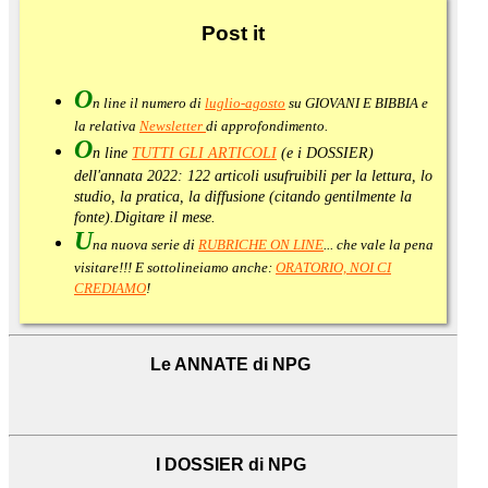
Post
it
O
n line il numero di
luglio-agosto
su GIOVANI E BIBBIA e
la relativa
Newsletter
di approfondimento
.
O
n line
TUTTI GLI ARTICOLI
(e i DOSSIER)
dell'annata 2022:
122 articoli usufruibili per la lettura, lo
studio, la pratica, la diffusione (citando gentilmente la
fonte).
Digitare il mese.
U
na nuova serie di
RUBRICHE ON LINE
... che vale la pena
visitare!!! E sottolineiamo anche:
ORATORIO, NOI CI
CREDIAMO
!
Le ANNATE di NPG
I DOSSIER di NPG