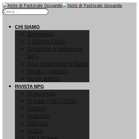
CHI SIAMO
Benvenuti
Il Centro CNOS
Direzione e redazione
NPG
Tour essenziale & News
Privacy - cookies
Nuovi articoli
RIVISTA NPG
In generale
Annate (1967-2026)
Dossier
Rubriche
Editoriali
Autori
NPG Vintage