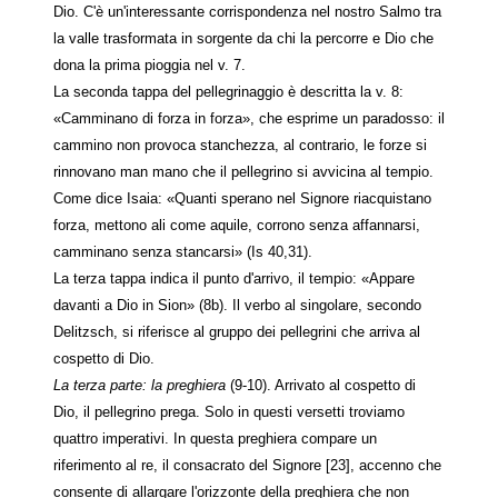
Dio. C'è un'interessante corrispondenza nel nostro Salmo tra
la valle trasformata in sorgente da chi la percorre e Dio che
dona la prima pioggia nel v. 7.
La seconda tappa del pellegrinaggio è descritta la v. 8:
«Camminano di forza in forza», che esprime un paradosso: il
cammino non provoca stanchezza, al contrario, le forze si
rinnovano man mano che il pellegrino si avvicina al tempio.
Come dice Isaia: «Quanti sperano nel Signore riacquistano
forza, mettono ali come aquile, corrono senza affannarsi,
camminano senza stancarsi» (Is 40,31).
La terza tappa indica il punto d'arrivo, il tempio: «Appare
davanti a Dio in Sion» (8b). Il verbo al singolare, secondo
Delitzsch, si riferisce al gruppo dei pellegrini che arriva al
cospetto di Dio.
La terza parte: la preghiera
(9-10). Arrivato al cospetto di
Dio, il pellegrino prega. Solo in questi versetti troviamo
quattro imperativi. In questa preghiera compare un
riferimento al re, il consacrato del Signore [23], accenno che
consente di allargare l'orizzonte della preghiera che non