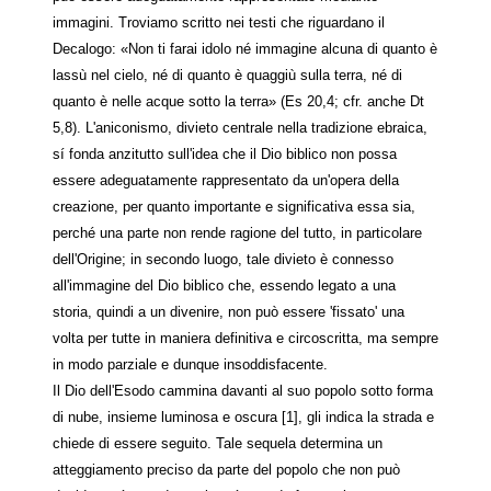
immagini. Troviamo scritto nei testi che riguardano il
Decalogo: «Non ti farai idolo né immagine alcuna di quanto è
lassù nel cielo, né di quanto è quaggiù sulla terra, né di
quanto è nelle acque sotto la terra» (Es 20,4; cfr. anche Dt
5,8). L'aniconismo, divieto centrale nella tradizione ebraica,
sí fonda anzitutto sull'idea che il Dio biblico non possa
essere adeguatamente rappresentato da un'opera della
creazione, per quanto importante e significativa essa sia,
perché una parte non rende ragione del tutto, in particolare
dell'Origine; in secondo luogo, tale divieto è connesso
all'immagine del Dio biblico che, essendo legato a una
storia, quindi a un divenire, non può essere 'fissato' una
volta per tutte in maniera definitiva e circoscritta, ma sempre
in modo parziale e dunque insoddisfacente.
Il Dio dell'Esodo cammina davanti al suo popolo sotto forma
di nube, insieme luminosa e oscura [1], gli indica la strada e
chiede di essere seguito. Tale sequela determina un
atteggiamento preciso da parte del popolo che non può