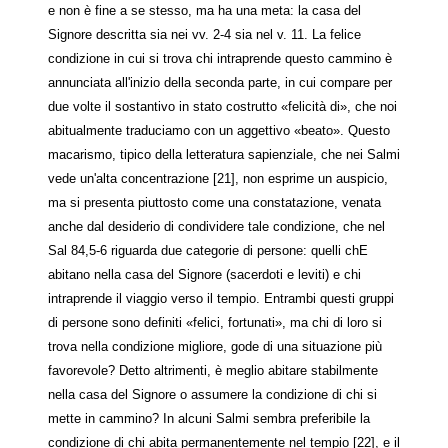
e non è fine a se stesso, ma ha una meta: la casa del
Signore descritta sia nei vv. 2-4 sia nel v. 11. La felice
condizione in cui si trova chi intraprende questo cammino è
annunciata all'inizio della seconda parte, in cui compare per
due volte il sostantivo in stato costrutto «felicità di», che noi
abitualmente traduciamo con un aggettivo «beato». Questo
macarismo, tipico della letteratura sapienziale, che nei Salmi
vede un'alta concentrazione [21], non esprime un auspicio,
ma si presenta piuttosto come una constatazione, venata
anche dal desiderio di condividere tale condizione, che nel
Sal 84,5-6 riguarda due categorie di persone: quelli chE
abitano nella casa del Signore (sacerdoti e leviti) e chi
intraprende il viaggio verso il tempio. Entrambi questi gruppi
di persone sono definiti «felici, fortunati», ma chi di loro si
trova nella condizione migliore, gode di una situazione più
favorevole? Detto altrimenti, è meglio abitare stabilmente
nella casa del Signore o assumere la condizione di chi si
mette in cammino? In alcuni Salmi sembra preferibile la
condizione di chi abita permanentemente nel tempio [22], e il