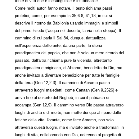
fonte di vita che è inestinguibile e instancabile.
Come molti autori fanno notare, il testo richiama passi
profetici, come, per esempio Is 35,6-8; 41,18, in cui si
descrive il ritorno da Babilonia usando immagini e simboli
del primo Esodo (l'acqua nel deserto, la via nella steppa). Il
cammino di cui parla il Sal 84, dunque, riattualizza
nell'esperienza dell'orante, da una parte, la storia
paradigmatica del popolo, che non è solo un mero ricordo del
passato, dall'altra richiama pure la vicenda, altrettanto
paradigmatica e originaria, di Abramo, benedetto da Dio, ma
anche invitato a diventare benedizione per tutte le famiglie
della terra (Gen 12,2-3). Il cammino di Abramo passa
attraverso luoghi maledetti, come Canaan (Gen 9,2526) e
arriva fino al deserto del Negheb, in cui il patriarca si
accampa (Gen 12,9). Il cammino verso Dio passa attraverso
luoghi di aridità e di morte, non mette dunque al riparo dalle
fatiche della vita; l'orante, come fece Abramo, non solo
attraversa questi luoghi, ma è invitato anche a trasformarli in
luoghi di vita, collaborando con Dio, aderendo al progetto di