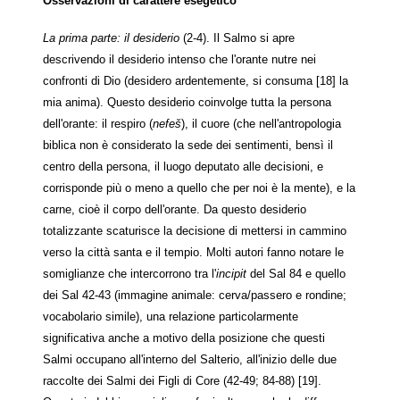
Osservazioni di carattere esegetico
La prima parte: il desiderio
(2-4). Il Salmo si apre
descrivendo il desiderio intenso che l'orante nutre nei
confronti di Dio (desidero ardentemente, si consuma [18] la
mia anima). Questo desiderio coinvolge tutta la persona
dell'orante: il respiro (
nefeš
), il cuore (che nell'antropologia
biblica non è considerato la sede dei sentimenti, bensì il
centro della persona, il luogo deputato alle decisioni, e
corrisponde più o meno a quello che per noi è la mente), e la
carne, cioè il corpo dell'orante. Da questo desiderio
totalizzante scaturisce la decisione di mettersi in cammino
verso la città santa e il tempio. Molti autori fanno notare le
somiglianze che intercorrono tra l'
incipit
del Sal 84 e quello
dei Sal 42-43 (immagine animale: cerva/passero e rondine;
vocabolario simile), una relazione particolarmente
significativa anche a motivo della posizione che questi
Salmi occupano all'interno del Salterio, all'inizio delle due
raccolte dei Salmi dei Figli di Core (42-49; 84-88) [19].