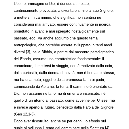
L'uomo, immagine di Dio, è dunque stimolato,
continuamente provocato, a diventare simile al suo Signore,
a mettersi in cammino, che significa: non sentirsi né
considerarsi mai arrivato, essere continuamente in ricerca,
proiettato in avanti e mai ripiegato nostalgicamente sul
passato, ecc. Va anche aggiunto che questo tema
antropologico, che potrebbe essere sviluppato in tanti modi
diversi [3], nella Bibbia, a partire dal racconto paradigmatico
dell'Esodo, assume una caratteristica fondamentale: il
camminare, il mettersi in viaggio, non è motivato dalla noia,
dalla curiosità, dalla ricerca di novità, non è fine a se stesso,
ma ha una meta, oggetto della promessa fatta ai padri,
cominciando da Abramo: la terra. Il cammino è orientato da
Dio, non assume né la forma di un errare insensato, né
quello di un ritorno al passato, come avvenne per Ulisse, ma
è invece aperto al futuro, benedetto dalla Parola del Signore
(Gen 12,1-3).
Dopo aver ricostruito, anche se per cenni, lo sfondo sul
quale si sviluppa il tema del camminare nella Scrittura [4],