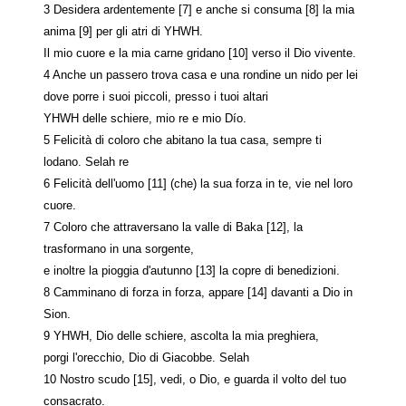
3 Desidera ardentemente [7] e anche si consuma [8] la mia
anima [9] per gli atri di YHWH.
Il mio cuore e la mia carne gridano [10] verso il Dio vivente.
4 Anche un passero trova casa e una rondine un nido per lei
dove porre i suoi piccoli, presso i tuoi altari
YHWH delle schiere, mio re e mio Dío.
5 Felicità di coloro che abitano la tua casa, sempre ti
lodano. Selah re
6 Felicità dell'uomo [11] (che) la sua forza in te, vie nel loro
cuore.
7 Coloro che attraversano la valle di Baka [12], la
trasformano in una sorgente,
e inoltre la pioggia d'autunno [13] la copre di benedizioni.
8 Camminano di forza in forza, appare [14] davanti a Dio in
Sion.
9 YHWH, Dio delle schiere, ascolta la mia preghiera,
porgi l'orecchio, Dio di Giacobbe. Selah
10 Nostro scudo [15], vedi, o Dio, e guarda il volto del tuo
consacrato.