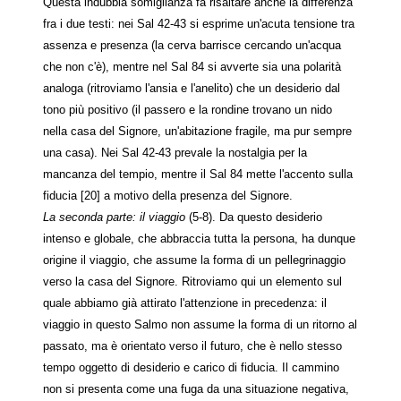
Questa indubbia somiglianza fa risaltare anche la differenza
fra i due testi: nei Sal 42-43 si esprime un'acuta tensione tra
assenza e presenza (la cerva barrisce cercando un'acqua
che non c'è), mentre nel Sal 84 si avverte sia una polarità
analoga (ritroviamo l'ansia e l'anelito) che un desiderio dal
tono più positivo (il passero e la rondine trovano un nido
nella casa del Signore, un'abitazione fragile, ma pur sempre
una casa). Nei Sal 42-43 prevale la nostalgia per la
mancanza del tempio, mentre il Sal 84 mette l'accento sulla
fiducia [20] a motivo della presenza del Signore.
La seconda parte: il viaggio
(5-8). Da questo desiderio
intenso e globale, che abbraccia tutta la persona, ha dunque
origine il viaggio, che assume la forma di un pellegrinaggio
verso la casa del Signore. Ritroviamo qui un elemento sul
quale abbiamo già attirato l'attenzione in precedenza: il
viaggio in questo Salmo non assume la forma di un ritorno al
passato, ma è orientato verso il futuro, che è nello stesso
tempo oggetto di desiderio e carico di fiducia. Il cammino
non si presenta come una fuga da una situazione negativa,