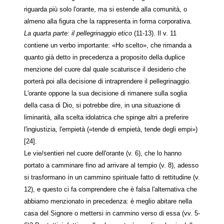
riguarda più solo l'orante, ma si estende alla comunità, o
almeno alla figura che la rappresenta in forma corporativa.
La quarta parte: il pellegrinaggio etico
(11-13). Il v. 11
contiene un verbo importante: «Ho scelto», che rimanda a
quanto già detto in precedenza a proposito della duplice
menzione del cuore dal quale scaturisce il desiderio che
porterà poi alla decisione di intraprendere il pellegrinaggio.
L'orante oppone la sua decisione di rimanere sulla soglia
della casa di Dio, si potrebbe dire, in una situazione di
liminarità, alla scelta idolatrica che spinge altri a preferire
l'ingiustizia, l'empietà («tende di empietà, tende degli empi»)
[24].
Le vie/sentieri nel cuore dell'orante (v. 6), che lo hanno
portato a camminare fino ad arrivare al tempio (v. 8), adesso
si trasformano ín un cammino spirituale fatto di rettitudine (v.
12), e questo ci fa comprendere che è falsa l'alternativa che
abbiamo menzionato in precedenza: è meglio abitare nella
casa del Signore o mettersi in cammino verso di essa (vv. 5-