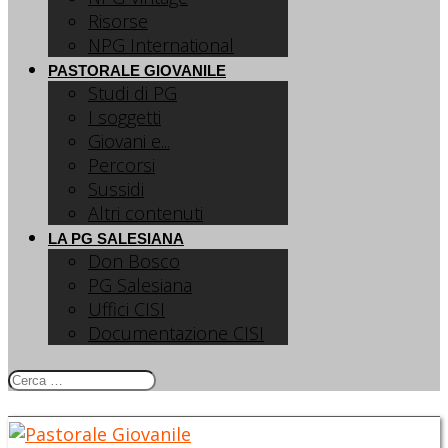
Risorse
NPG International
PASTORALE GIOVANILE
Studi di PG
I soggetti
Giovani e...
Percorsi
Sussidi
Altri contenuti
LA PG SALESIANA
Don Bosco
PG Salesiana
Uffici CISI
Documentazione CISI