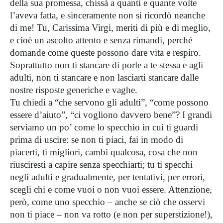
della sua promessa, chissà a quanti e quante volte
l’aveva fatta, e sinceramente non si ricordò neanche
di me! Tu, Carissima Virgi, meriti di più e di meglio,
e cioè un ascolto attento e senza rimandi, perché
domande come queste possono dare vita e respiro.
Soprattutto non ti stancare di porle a te stessa e agli
adulti, non ti stancare e non lasciarti stancare dalle
nostre risposte generiche e vaghe.
Tu chiedi a “che servono gli adulti”, “come possono
essere d’aiuto”, “ci vogliono davvero bene”? I grandi
serviamo un po’ come lo specchio in cui ti guardi
prima di uscire: se non ti piaci, fai in modo di
piacerti, ti migliori, cambi qualcosa, cosa che non
riusciresti a capire senza specchiarti; tu ti specchi
negli adulti e gradualmente, per tentativi, per errori,
scegli chi e come vuoi o non vuoi essere. Attenzione,
però, come uno specchio – anche se ciò che osservi
non ti piace – non va rotto (e non per superstizione!),