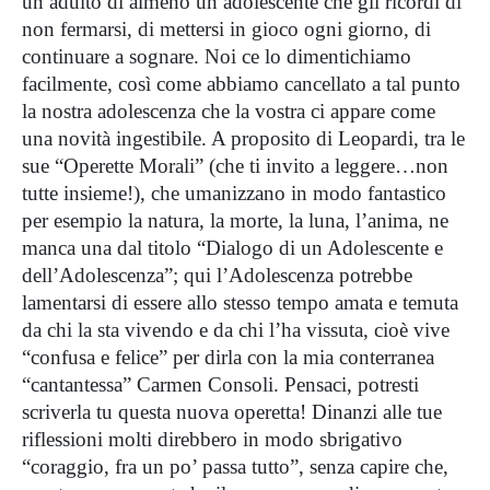
un adulto di almeno un adolescente che gli ricordi di
non fermarsi, di mettersi in gioco ogni giorno, di
continuare a sognare. Noi ce lo dimentichiamo
facilmente, così come abbiamo cancellato a tal punto
la nostra adolescenza che la vostra ci appare come
una novità ingestibile. A proposito di Leopardi, tra le
sue “Operette Morali” (che ti invito a leggere…non
tutte insieme!), che umanizzano in modo fantastico
per esempio la natura, la morte, la luna, l’anima, ne
manca una dal titolo “Dialogo di un Adolescente e
dell’Adolescenza”; qui l’Adolescenza potrebbe
lamentarsi di essere allo stesso tempo amata e temuta
da chi la sta vivendo e da chi l’ha vissuta, cioè vive
“confusa e felice” per dirla con la mia conterranea
“cantantessa” Carmen Consoli. Pensaci, potresti
scriverla tu questa nuova operetta! Dinanzi alle tue
riflessioni molti direbbero in modo sbrigativo
“coraggio, fra un po’ passa tutto”, senza capire che,