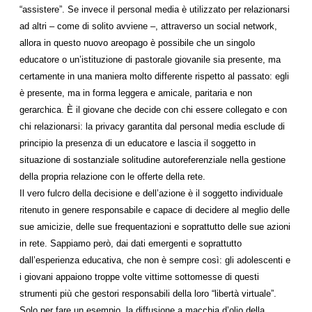
“assistere”. Se invece il personal media è utilizzato per relazionarsi
ad altri – come di solito avviene –, attraverso un social network,
allora in questo nuovo areopago è possibile che un singolo
educatore o un’istituzione di pastorale giovanile sia presente, ma
certamente in una maniera molto differente rispetto al passato: egli
è presente, ma in forma leggera e amicale, paritaria e non
gerarchica. È il giovane che decide con chi essere collegato e con
chi relazionarsi: la privacy garantita dal personal media esclude di
principio la presenza di un educatore e lascia il soggetto in
situazione di sostanziale solitudine autoreferenziale nella gestione
della propria relazione con le offerte della rete.
Il vero fulcro della decisione e dell’azione è il soggetto individuale
ritenuto in genere responsabile e capace di decidere al meglio delle
sue amicizie, delle sue frequentazioni e soprattutto delle sue azioni
in rete. Sappiamo però, dai dati emergenti e soprattutto
dall’esperienza educativa, che non è sempre così: gli adolescenti e
i giovani appaiono troppe volte vittime sottomesse di questi
strumenti più che gestori responsabili della loro “libertà virtuale”.
Solo per fare un esempio, la diffusione a macchia d’olio della