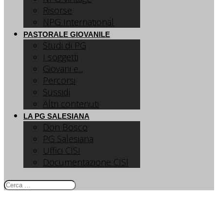
Risorse
NPG International
PASTORALE GIOVANILE
Studi di PG
I soggetti
Giovani e...
Percorsi
Sussidi
Altri contenuti
LA PG SALESIANA
Don Bosco
PG Salesiana
Uffici CISI
Documentazione CISI