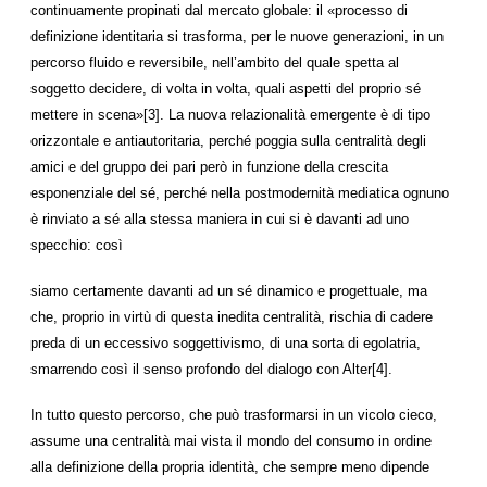
continuamente propinati dal mercato globale: il «processo di
definizione identitaria si trasforma, per le nuove generazioni, in un
percorso fluido e reversibile, nell’ambito del quale spetta al
soggetto decidere, di volta in volta, quali aspetti del proprio sé
mettere in scena»[3]. La nuova relazionalità emergente è di tipo
orizzontale e antiautoritaria, perché poggia sulla centralità degli
amici e del gruppo dei pari però in funzione della crescita
esponenziale del sé, perché nella postmodernità mediatica ognuno
è rinviato a sé alla stessa maniera in cui si è davanti ad uno
specchio: così
siamo certamente davanti ad un sé dinamico e progettuale, ma
che, proprio in virtù di questa inedita centralità, rischia di cadere
preda di un eccessivo soggettivismo, di una sorta di egolatria,
smarrendo così il senso profondo del dialogo con Alter[4].
In tutto questo percorso, che può trasformarsi in un vicolo cieco,
assume una centralità mai vista il mondo del consumo in ordine
alla definizione della propria identità, che sempre meno dipende