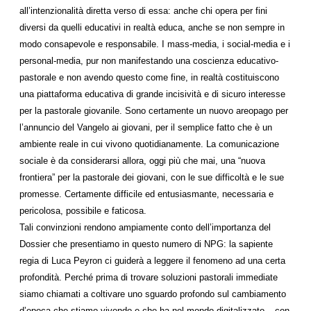
all’intenzionalità diretta verso di essa: anche chi opera per fini
diversi da quelli educativi in realtà educa, anche se non sempre in
modo consapevole e responsabile. I mass-media, i social-media e i
personal-media, pur non manifestando una coscienza educativo-
pastorale e non avendo questo come fine, in realtà costituiscono
una piattaforma educativa di grande incisività e di sicuro interesse
per la pastorale giovanile. Sono certamente un nuovo areopago per
l’annuncio del Vangelo ai giovani, per il semplice fatto che è un
ambiente reale in cui vivono quotidianamente. La comunicazione
sociale è da considerarsi allora, oggi più che mai, una “nuova
frontiera” per la pastorale dei giovani, con le sue difficoltà e le sue
promesse. Certamente difficile ed entusiasmante, necessaria e
pericolosa, possibile e faticosa.
Tali convinzioni rendono ampiamente conto dell’importanza del
Dossier che presentiamo in questo numero di NPG: la sapiente
regia di Luca Peyron ci guiderà a leggere il fenomeno ad una certa
profondità. Perché prima di trovare soluzioni pastorali immediate
siamo chiamati a coltivare uno sguardo profondo sul cambiamento
d’epoca che stiamo vivendo e che ha nel mondo digitalizzato – con