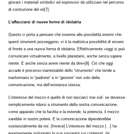
giovani i materiali simbolici ed espressivi da utilizzare nel percorso
di costruzione del sé[7].
L’affacciarsi di nuove forme di idolatria
Questo ci porta a pensare che insieme alle possibilità enormi che
questi strumenti posseggono, vi è la realistica possibilità di essere
di fronte a una nuova forma di idolatria. Effettivamente «oggi si può
comunicare virtualmente, a livello planetario, anche senza sapere
niente. E anche senza avere niente da dire»[8]. Ciò che oggi
accade è processo inarrestabile dello “strumento” che tende a
trasformarsi in “padrone” e in “gestore” non solo della
comunicazione, ma dell’esistenza stessa:
L’interesse del mezzo è quello di non lasciarci mai soli: se dovesse
semplicemente ridursi a strumento della nostra comunicazione,
come apparato che la facilita e la estende, la potenzia, il mezzo
sarebbe in nostro potere. E la comunicazione dipenderebbe
sostanzialmente da noi. [Invece] L’interesse del mezzo […] ha
enormemente sviluppato la sua sovranità sui contenuti: da