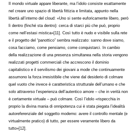
Il mondo virtuale appare liberante, ma l’idolo consiste esattamente
nel creare uno spazio di libertà fittizia e limitata, appunto nella
libertà all’interno del cloud: «Uno si sente euforicamente libero, però
lì dentro (finché sta dentro): cerca di starci più che può, proprio
come nell’estasi mistica»[11]. Così tutto è nudo e visibile sulla rete
e il progetto del “panottico” sembra realizzato: sanno dove siamo,
cosa facciamo, come pensiamo, come conquistarci. In cambio
della realizzazione di una presenza simultanea nella storia vengono
realizzati progetti commerciali che accrescono il dominio
capitalistico e il servilismo dei giovani a mode che continuamente
assumono la forza irresistibile che viene dal desiderio di colmare
quel vuoto che invece è caratteristica strutturale dell’umano e che
solo attraverso l’esperienza dell’autentico amore – che in verità non
è certamente virtuale – può colmare. Così l’idolo «rispecchia in
proprio la divina mania di onnipotenza cui è stata piegata l’idealità
autoreferenziale del soggetto moderno: avere il controllo mentale (e
virtualmente pratico) di tutto, per essere veramente libero da
tutto»[12].