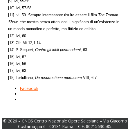
[9] Ivi, 55-56.
[10] Ivi, 57-58.
[11] Ivi, 59. Sempre interessante risulta essere il film
The Truman
Show
, che mostra senza attenuanti il significato di un’esistenza in
un mondo monadico e perfetto, ma fittizio ed esibito.
[12] Ivi, 60.
[13] Cfr. Mt 12,1-14.
[14] P. Sequeri,
Contro gli idoli postmoderni
, 63.
[15] Ivi, 67.
[16] Ivi, 56.
[17] Ivi, 63.
[18] Tertulliano,
De resurrectione mortuorum
VIII, 6-7.
Facebook
© 2026 – CNOS Centro Nazionale Opere Salesiane – Via Giacomo
Costamagna 6 - 00181 Roma – C.F. 80215630585.