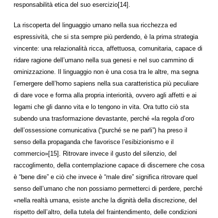
responsabilità etica del suo esercizio[14].
La riscoperta del linguaggio umano nella sua ricchezza ed
espressività, che si sta sempre più perdendo, è la prima strategia
vincente: una relazionalità ricca, affettuosa, comunitaria, capace di
ridare ragione dell’umano nella sua genesi e nel suo cammino di
ominizzazione. Il linguaggio non è una cosa tra le altre, ma segna
l’emergere dell’homo sapiens nella sua caratteristica più peculiare
di dare voce e forma alla propria interiorità, ovvero agli affetti e ai
legami che gli danno vita e lo tengono in vita. Ora tutto ciò sta
subendo una trasformazione devastante, perché «la regola d’oro
dell’ossessione comunicativa (“purché se ne parli”) ha preso il
senso della propaganda che favorisce l’esibizionismo e il
commercio»[15]. Ritrovare invece il gusto del silenzio, del
raccoglimento, della contemplazione capace di discernere che cosa
è “bene dire” e ciò che invece è “male dire” significa ritrovare quel
senso dell’umano che non possiamo permetterci di perdere, perché
«nella realtà umana, esiste anche la dignità della discrezione, del
rispetto dell’altro, della tutela del fraintendimento, delle condizioni