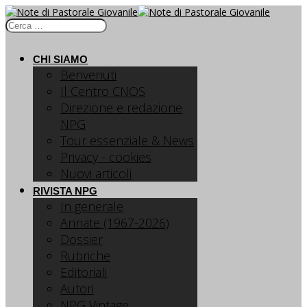
CHI SIAMO
Benvenuti
Il Centro CNOS
Direzione e redazione
NPG
Tour essenziale & News
Privacy - cookies
Nuovi articoli
RIVISTA NPG
In generale
Annate (1967-2026)
Dossier
Rubriche
Editoriali
Autori
NPG Vintage