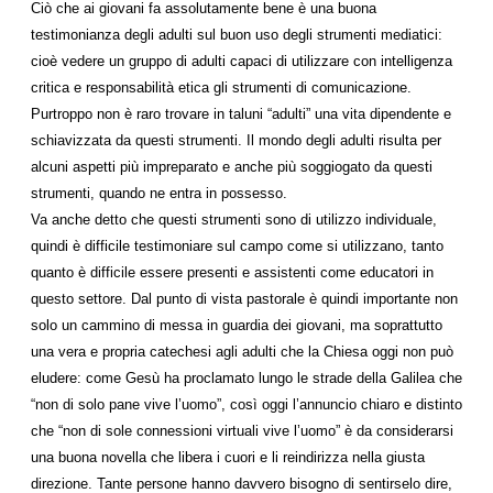
Ciò che ai giovani fa assolutamente bene è una buona
testimonianza degli adulti sul buon uso degli strumenti mediatici:
cioè vedere un gruppo di adulti capaci di utilizzare con intelligenza
critica e responsabilità etica gli strumenti di comunicazione.
Purtroppo non è raro trovare in taluni “adulti” una vita dipendente e
schiavizzata da questi strumenti. Il mondo degli adulti risulta per
alcuni aspetti più impreparato e anche più soggiogato da questi
strumenti, quando ne entra in possesso.
Va anche detto che questi strumenti sono di utilizzo individuale,
quindi è difficile testimoniare sul campo come si utilizzano, tanto
quanto è difficile essere presenti e assistenti come educatori in
questo settore. Dal punto di vista pastorale è quindi importante non
solo un cammino di messa in guardia dei giovani, ma soprattutto
una vera e propria catechesi agli adulti che la Chiesa oggi non può
eludere: come Gesù ha proclamato lungo le strade della Galilea che
“non di solo pane vive l’uomo”, così oggi l’annuncio chiaro e distinto
che “non di sole connessioni virtuali vive l’uomo” è da considerarsi
una buona novella che libera i cuori e li reindirizza nella giusta
direzione. Tante persone hanno davvero bisogno di sentirselo dire,