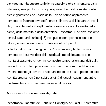
per ridestarsi da questo terribile incantesimo che ci allontana dalla
vita reale, relegandoci in un cyberspazio che riabilita molto quelle
eresie gnostiche che i padri della Chiesa hanno aspramente
combattuto facendo leva sull’idea e sulla realtà dell’incarnazione di
Dio, che sola mette il sigillo sulla consistenza e sulla verità della
carne, della materia e della creazione. Insomma, il celebre assioma
per cui caro cardo salutis[18] non può essere per nulla eluso e
ridotto, nemmeno in questo cambiamento d’epoca!
Solo il cristianesimo, religione dell’incarnazione, ha la forza di
combattere il nuovo idolo dello spiritualismo disincarnato che
rischia di asservire gli uomini del nostro tempo, allontanandoli dalla
concretezza del loro prossimo e dal Dio fatto uomo. In tal modo
evidentemente gli uomini si allontanano da se stessi, perché la loro
identità propria non è pensabile al di là di questi legami fondanti e
fondamentali con il Dio creatore e con il prossimo.
Annunciare Cristo nell’era digitale
Incontrando i membri del Pontificio Consiglio dei Laici il 7 dicembre