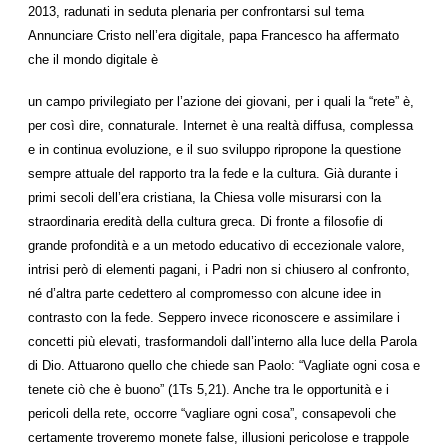
2013, radunati in seduta plenaria per confrontarsi sul tema
Annunciare Cristo nell’era digitale, papa Francesco ha affermato
che il mondo digitale è
un campo privilegiato per l’azione dei giovani, per i quali la “rete” è,
per così dire, connaturale. Internet è una realtà diffusa, complessa
e in continua evoluzione, e il suo sviluppo ripropone la questione
sempre attuale del rapporto tra la fede e la cultura. Già durante i
primi secoli dell’era cristiana, la Chiesa volle misurarsi con la
straordinaria eredità della cultura greca. Di fronte a filosofie di
grande profondità e a un metodo educativo di eccezionale valore,
intrisi però di elementi pagani, i Padri non si chiusero al confronto,
né d’altra parte cedettero al compromesso con alcune idee in
contrasto con la fede. Seppero invece riconoscere e assimilare i
concetti più elevati, trasformandoli dall’interno alla luce della Parola
di Dio. Attuarono quello che chiede san Paolo: “Vagliate ogni cosa e
tenete ciò che è buono” (1Ts 5,21). Anche tra le opportunità e i
pericoli della rete, occorre “vagliare ogni cosa”, consapevoli che
certamente troveremo monete false, illusioni pericolose e trappole