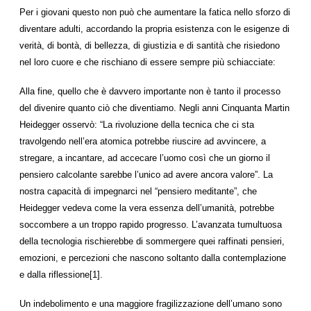
Per i giovani questo non può che aumentare la fatica nello sforzo di
diventare adulti, accordando la propria esistenza con le esigenze di
verità, di bontà, di bellezza, di giustizia e di santità che risiedono
nel loro cuore e che rischiano di essere sempre più schiacciate:
Alla fine, quello che è davvero importante non è tanto il processo
del divenire quanto ciò che diventiamo. Negli anni Cinquanta Martin
Heidegger osservò: “La rivoluzione della tecnica che ci sta
travolgendo nell’era atomica potrebbe riuscire ad avvincere, a
stregare, a incantare, ad accecare l’uomo così che un giorno il
pensiero calcolante sarebbe l’unico ad avere ancora valore”. La
nostra capacità di impegnarci nel “pensiero meditante”, che
Heidegger vedeva come la vera essenza dell’umanità, potrebbe
soccombere a un troppo rapido progresso. L’avanzata tumultuosa
della tecnologia rischierebbe di sommergere quei raffinati pensieri,
emozioni, e percezioni che nascono soltanto dalla contemplazione
e dalla riflessione[1].
Un indebolimento e una maggiore fragilizzazione dell’umano sono