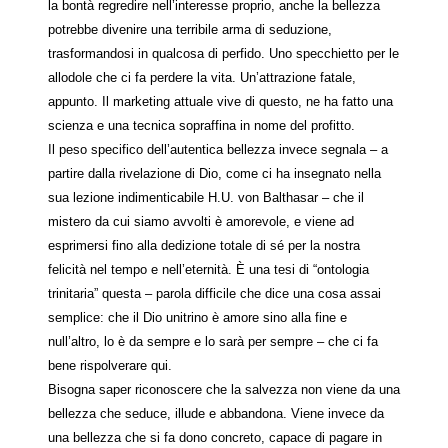
la bontà regredire nell’interesse proprio, anche la bellezza
potrebbe divenire una terribile arma di seduzione,
trasformandosi in qualcosa di perfido. Uno specchietto per le
allodole che ci fa perdere la vita. Un’attrazione fatale,
appunto. Il marketing attuale vive di questo, ne ha fatto una
scienza e una tecnica sopraffina in nome del profitto.
Il peso specifico dell’autentica bellezza invece segnala – a
partire dalla rivelazione di Dio, come ci ha insegnato nella
sua lezione indimenticabile H.U. von Balthasar – che il
mistero da cui siamo avvolti è amorevole, e viene ad
esprimersi fino alla dedizione totale di sé per la nostra
felicità nel tempo e nell’eternità. È una tesi di “ontologia
trinitaria” questa – parola difficile che dice una cosa assai
semplice: che il Dio unitrino è amore sino alla fine e
null’altro, lo è da sempre e lo sarà per sempre – che ci fa
bene rispolverare qui.
Bisogna saper riconoscere che la salvezza non viene da una
bellezza che seduce, illude e abbandona. Viene invece da
una bellezza che si fa dono concreto, capace di pagare in