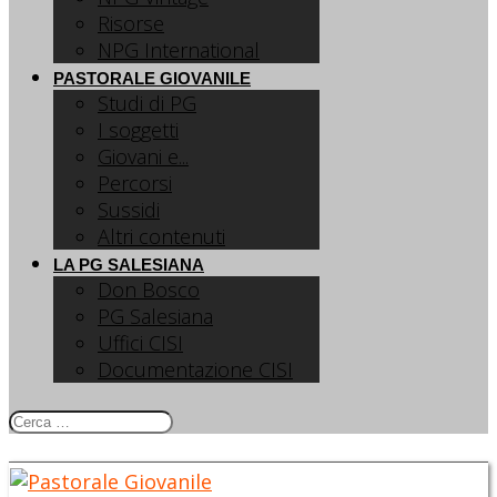
Risorse
NPG International
PASTORALE GIOVANILE
Studi di PG
I soggetti
Giovani e...
Percorsi
Sussidi
Altri contenuti
LA PG SALESIANA
Don Bosco
PG Salesiana
Uffici CISI
Documentazione CISI