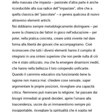
della massaia che impasta – pastorale d’altra parte è anche
riconducibile alla sua radice dell’“impastare”, oltre che a
quella classica del “pascolare” – e genera qualcosa di nuovo
attraverso elementi antichi.
Noi dobbiamo sempre metodologicamente distinguere – per
avere la chiarezza dei fattori in gioco nell’educazione – per
poter, nella pratica concreta, creare unità vivente nel dare
forma alla libertà dei giovani che accompagniamo. Cioè
riconoscere che tutti i diversi elementi hanno il compito di
integrarsi in una sintesi superiore che non perde nulla di ciò
che è stato utilizzato, ma che fa emergere dinamismi inediti,
che hanno nella bellezza il loro compendio unificante.
Quando il cammino educativo sta funzionando bene la
ragione non manca mai: chiedere cose sensate, saper
argomentare le proprie posizioni, risvegliare una capacità
critica. Nemmeno può mancare la religione: far passare dai
bisogni immediati ai grandi desideri, aprire l’umano alla
trascendenza, uscire da un immanentismo sempre più
insopportabile, risvegliare la spiritualità che è sopita nel