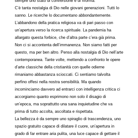
sempre uno stato di conversione e di riforma.
C’è tanta nostalgia di Dio nelle giovani generazioni. Tutti lo
sanno. Le ricerche lo documentano abbondantemente.
L’abbandono della pratica religiosa va di pari passo con
un’apertura verso la ricerca spirituale. La pandemia ha
allargato questa forbice, che d’altra parte c’era già prima.
Non ci si accontenta dell’immanenza. Non siamo fatti per
questo, ma per ben altro. Penso alla nostalgia di Dio nell’arte
contemporanea. Tante volte, mettendo a confronto le opere
d’arte classiche della cristianità con quelle odierne
rimaniamo abbastanza scioccati. Ci sentiamo talvolta
perfino offesi nella nostra sensibilità. Ma quando
incominciamo davvero ad entrarci con intelligenza critica ci
accorgiamo quanto esprimono non solo il disagio di
un’epoca, ma soprattutto una sana inquietudine che va
prima di tutto accolta, ascoltata e rispettata.
La bellezza è da sempre uno spiraglio di trascendenza, uno
spazio gratuito capace di dilatare il cuore, un’apertura in
grado di far entrare aria pulita, una luce capace di gettare il