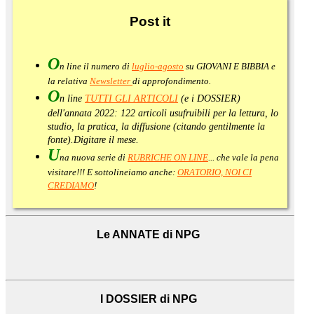
Post
it
O
n line il numero di
luglio-agosto
su GIOVANI E BIBBIA e
la relativa
Newsletter
di approfondimento
.
O
n line
TUTTI GLI ARTICOLI
(e i DOSSIER)
dell'annata 2022:
122 articoli usufruibili per la lettura, lo
studio, la pratica, la diffusione (citando gentilmente la
fonte).
Digitare il mese.
U
na nuova serie di
RUBRICHE ON LINE
... che vale la pena
visitare!!! E sottolineiamo anche:
ORATORIO, NOI CI
CREDIAMO
!
Le ANNATE di NPG
I DOSSIER di NPG