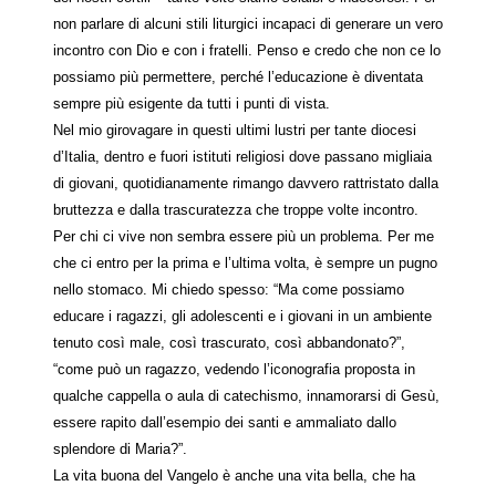
non parlare di alcuni stili liturgici incapaci di generare un vero
incontro con Dio e con i fratelli. Penso e credo che non ce lo
possiamo più permettere, perché l’educazione è diventata
sempre più esigente da tutti i punti di vista.
Nel mio girovagare in questi ultimi lustri per tante diocesi
d’Italia, dentro e fuori istituti religiosi dove passano migliaia
di giovani, quotidianamente rimango davvero rattristato dalla
bruttezza e dalla trascuratezza che troppe volte incontro.
Per chi ci vive non sembra essere più un problema. Per me
che ci entro per la prima e l’ultima volta, è sempre un pugno
nello stomaco. Mi chiedo spesso: “Ma come possiamo
educare i ragazzi, gli adolescenti e i giovani in un ambiente
tenuto così male, così trascurato, così abbandonato?”,
“come può un ragazzo, vedendo l’iconografia proposta in
qualche cappella o aula di catechismo, innamorarsi di Gesù,
essere rapito dall’esempio dei santi e ammaliato dallo
splendore di Maria?”.
La vita buona del Vangelo è anche una vita bella, che ha