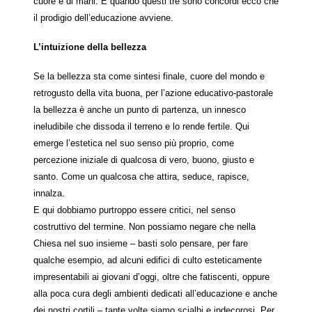
cuore e di mani. E quando questi tre sono concordi ecco che
il prodigio dell’educazione avviene.
L’intuizione della bellezza
Se la bellezza sta come sintesi finale, cuore del mondo e
retrogusto della vita buona, per l’azione educativo-pastorale
la bellezza è anche un punto di partenza, un innesco
ineludibile che dissoda il terreno e lo rende fertile. Qui
emerge l’estetica nel suo senso più proprio, come
percezione iniziale di qualcosa di vero, buono, giusto e
santo. Come un qualcosa che attira, seduce, rapisce,
innalza.
E qui dobbiamo purtroppo essere critici, nel senso
costruttivo del termine. Non possiamo negare che nella
Chiesa nel suo insieme – basti solo pensare, per fare
qualche esempio, ad alcuni edifici di culto esteticamente
impresentabili ai giovani d’oggi, oltre che fatiscenti, oppure
alla poca cura degli ambienti dedicati all’educazione e anche
dei nostri cortili – tante volte siamo scialbi e indecorosi. Per