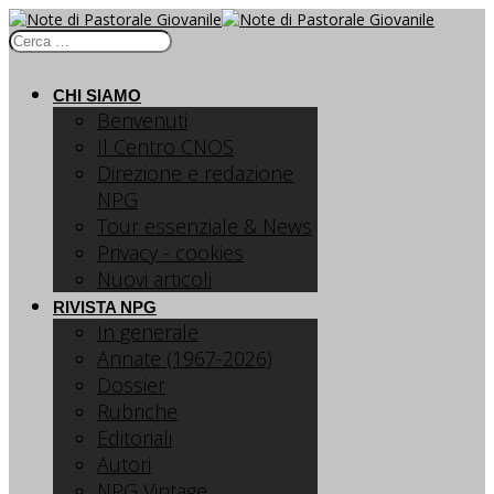
CHI SIAMO
Benvenuti
Il Centro CNOS
Direzione e redazione
NPG
Tour essenziale & News
Privacy - cookies
Nuovi articoli
RIVISTA NPG
In generale
Annate (1967-2026)
Dossier
Rubriche
Editoriali
Autori
NPG Vintage