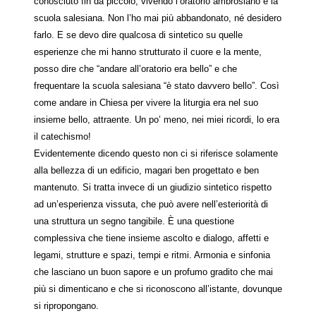
conosciuto fin da piccolo, vivendo l’oratorio ambrosiano e la
scuola salesiana. Non l’ho mai più abbandonato, né desidero
farlo. E se devo dire qualcosa di sintetico su quelle
esperienze che mi hanno strutturato il cuore e la mente,
posso dire che “andare all’oratorio era bello” e che
frequentare la scuola salesiana “è stato davvero bello”. Così
come andare in Chiesa per vivere la liturgia era nel suo
insieme bello, attraente. Un po’ meno, nei miei ricordi, lo era
il catechismo!
Evidentemente dicendo questo non ci si riferisce solamente
alla bellezza di un edificio, magari ben progettato e ben
mantenuto. Si tratta invece di un giudizio sintetico rispetto
ad un’esperienza vissuta, che può avere nell’esteriorità di
una struttura un segno tangibile. È una questione
complessiva che tiene insieme ascolto e dialogo, affetti e
legami, strutture e spazi, tempi e ritmi. Armonia e sinfonia
che lasciano un buon sapore e un profumo gradito che mai
più si dimenticano e che si riconoscono all’istante, dovunque
si ripropongano.