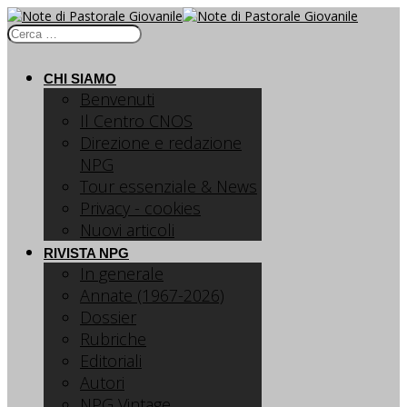
CHI SIAMO
Benvenuti
Il Centro CNOS
Direzione e redazione
NPG
Tour essenziale & News
Privacy - cookies
Nuovi articoli
RIVISTA NPG
In generale
Annate (1967-2026)
Dossier
Rubriche
Editoriali
Autori
NPG Vintage