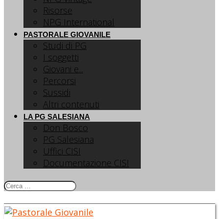
Risorse
NPG International
PASTORALE GIOVANILE
Studi di PG
I soggetti
Giovani e...
Percorsi
Sussidi
Altri contenuti
LA PG SALESIANA
Don Bosco
PG Salesiana
Uffici CISI
Documentazione CISI