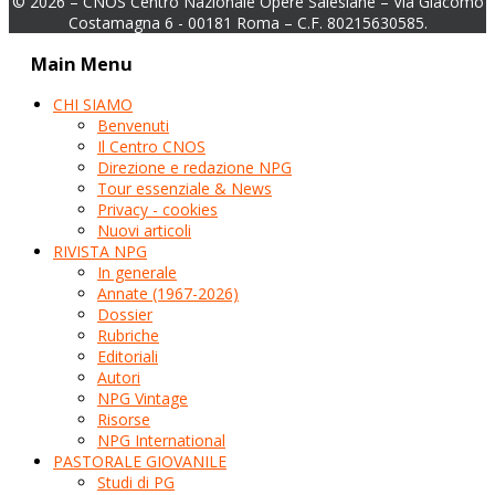
© 2026 – CNOS Centro Nazionale Opere Salesiane – Via Giacomo
Costamagna 6 - 00181 Roma – C.F. 80215630585.
Main Menu
CHI SIAMO
Benvenuti
Il Centro CNOS
Direzione e redazione NPG
Tour essenziale & News
Privacy - cookies
Nuovi articoli
RIVISTA NPG
In generale
Annate (1967-2026)
Dossier
Rubriche
Editoriali
Autori
NPG Vintage
Risorse
NPG International
PASTORALE GIOVANILE
Studi di PG