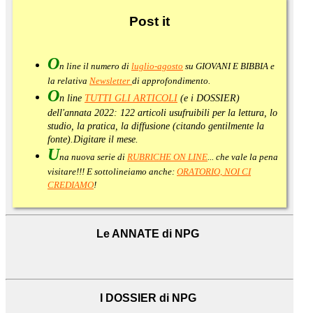
Post
it
O
n line il numero di
luglio-agosto
su GIOVANI E BIBBIA e
la relativa
Newsletter
di approfondimento
.
O
n line
TUTTI GLI ARTICOLI
(e i DOSSIER)
dell'annata 2022:
122 articoli usufruibili per la lettura, lo
studio, la pratica, la diffusione (citando gentilmente la
fonte).
Digitare il mese.
U
na nuova serie di
RUBRICHE ON LINE
... che vale la pena
visitare!!! E sottolineiamo anche:
ORATORIO, NOI CI
CREDIAMO
!
Le ANNATE di NPG
I DOSSIER di NPG