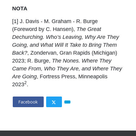
NOTA
[1] J. Davis - M. Graham - R. Burge
(Foreword by C. Hansen),
The Great
Dechurching. Who’s Leaving, Why Are They
Going, and What Will It Take to Bring Them
Back?
, Zondervan, Gran Rapids (Michigan)
2023; R. Burge,
The Nones. Where They
Came From, Who They Are, and Where They
Are Going
, Fortress Press, Minneapolis
2
2023
.
Facebook