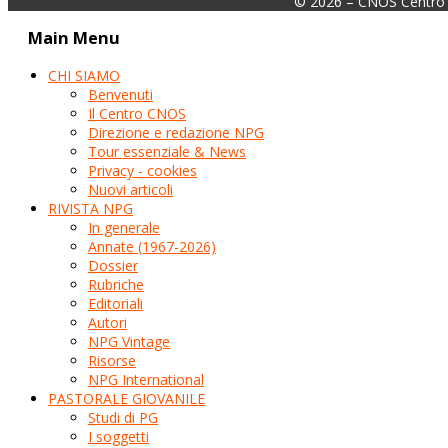
© 2026 – CNOS Centro 
Main Menu
CHI SIAMO
Benvenuti
Il Centro CNOS
Direzione e redazione NPG
Tour essenziale & News
Privacy - cookies
Nuovi articoli
RIVISTA NPG
In generale
Annate (1967-2026)
Dossier
Rubriche
Editoriali
Autori
NPG Vintage
Risorse
NPG International
PASTORALE GIOVANILE
Studi di PG
I soggetti