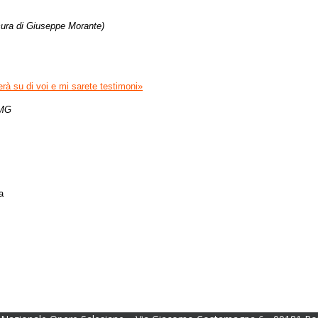
cura di Giuseppe Morante)
rà su di voi e mi sarete testimoni»
GMG
a