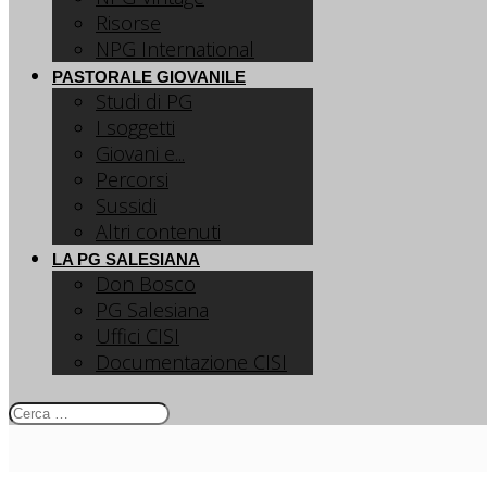
Risorse
NPG International
PASTORALE GIOVANILE
Studi di PG
I soggetti
Giovani e...
Percorsi
Sussidi
Altri contenuti
LA PG SALESIANA
Don Bosco
PG Salesiana
Uffici CISI
Documentazione CISI