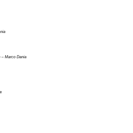
ania
o – Marco Dania
e