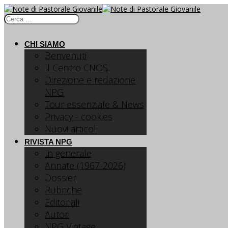
CHI SIAMO
Benvenuti
Il Centro CNOS
Direzione e redazione
NPG
Tour essenziale & News
Privacy - cookies
Nuovi articoli
RIVISTA NPG
In generale
Annate (1967-2026)
Dossier
Rubriche
Editoriali
Autori
NPG Vintage