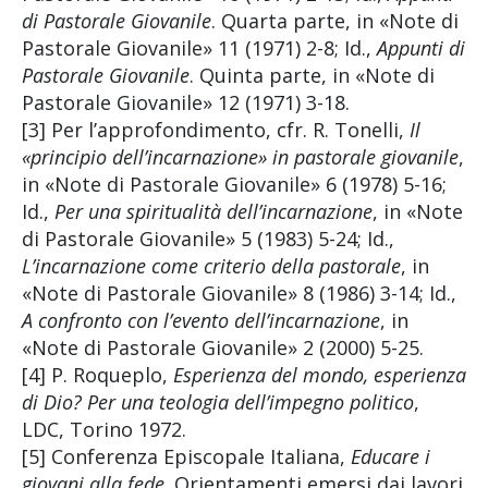
di Pastorale Giovanile
. Quarta parte, in «Note di
Pastorale Giovanile» 11 (1971) 2-8; Id.,
Appunti di
Pastorale Giovanile
. Quinta parte, in «Note di
Pastorale Giovanile» 12 (1971) 3-18.
[3] Per l’approfondimento, cfr. R. Tonelli,
Il
«principio dell’incarnazione» in pastorale giovanile
,
in «Note di Pastorale Giovanile» 6 (1978) 5-16;
Id.,
Per una spiritualità dell’incarnazione
, in «Note
di Pastorale Giovanile» 5 (1983) 5-24; Id.,
L’incarnazione come criterio della pastorale
, in
«Note di Pastorale Giovanile» 8 (1986) 3-14; Id.,
A confronto con l’evento dell’incarnazione
, in
«Note di Pastorale Giovanile» 2 (2000) 5-25.
[4] P. Roqueplo,
Esperienza del mondo, esperienza
di Dio? Per una teologia dell’impegno politico
,
LDC, Torino 1972.
[5] Conferenza Episcopale Italiana,
Educare i
giovani alla fede
. Orientamenti emersi dai lavori