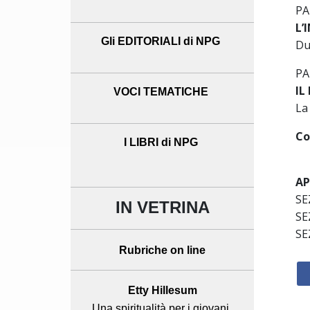
PA
L’
Gli EDITORIALI di NPG
Du
PA
IL
VOCI TEMATICHE
La
Co
I LIBRI di NPG
AP
SE
IN VETRINA
SE
SE
Rubriche on line
Etty Hillesum
Una spiritualità per i giovani