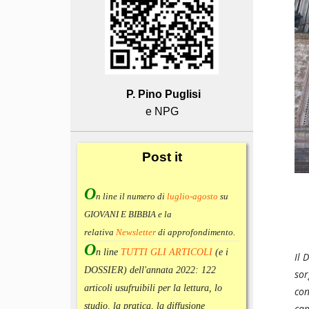
P. Pino Puglisi
e NPG
Post
it
O
n line il numero di
luglio-agosto
su
GIOVANI E BIBBIA e la
relativa
Newsletter
di approfondimento
.
O
n line
TUTTI GLI ARTICOLI
(e i
Il 
DOSSIER) dell'annata 2022:
122
sor
articoli usufruibili per la lettura, lo
con
studio, la pratica, la diffusione
cam