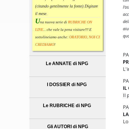
(citando gentilmente la fonte).
Digitare
l’o
acc
il mese.
U
del
na nuova serie di
RUBRICHE ON
aiu
LINE
... che vale la pena visitare!!! E
quo
sottolineiamo anche:
ORATORIO, NOI CI
CREDIAMO
!
PA
PR
Le ANNATE di NPG
L'
PA
I DOSSIER di NPG
IL
Il
Le RUBRICHE di NPG
PA
LA
Lo
Gli AUTORI di NPG