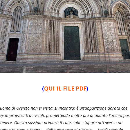
(
QUI IL FILE PDF
)
Duomo di Orvieto non si visita, si incontra: è un’apparizione dorata che
ge improvvisa tra i vicoli, promettendo molto più di quanto l’occhio po
tenere. Questo sussidio prepara il cuore allo stupore attraverso un
mino in cinque tappe — dalla partenza al ritorno — trasformando