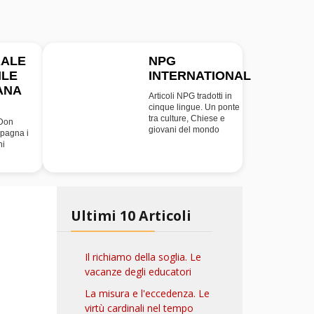
RALE
NPG
ILE
INTERNATIONAL
INT
ANA
Articoli NPG tradotti in
cinque lingue. Un ponte
tra culture, Chiese e
 Don
giovani del mondo
pagna i
ni
Ultimi 10 Articoli
Il richiamo della soglia. Le
vacanze degli educatori
La misura e l'eccedenza. Le
virtù cardinali nel tempo