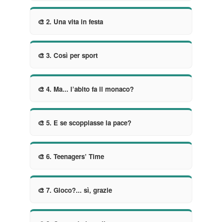
🎨 2. Una vita in festa
🎨 3. Così per sport
🎨 4. Ma... l’abito fa il monaco?
🎨 5. E se scoppiasse la pace?
🎨 6. Teenagers’ Time
🎨 7. Gioco?... sì, grazie