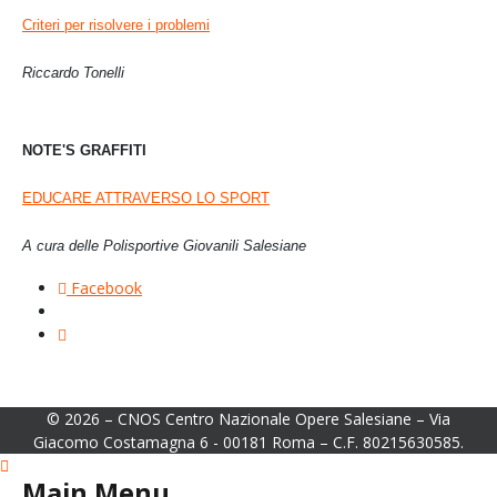
Criteri per risolvere i problemi
Riccardo Tonelli
NOTE'S GRAFFITI
EDUCARE ATTRAVERSO LO SPORT
A cura delle Polisportive Giovanili Salesiane
Facebook
© 2026 – CNOS Centro Nazionale Opere Salesiane – Via
Giacomo Costamagna 6 - 00181 Roma – C.F. 80215630585.
Main Menu