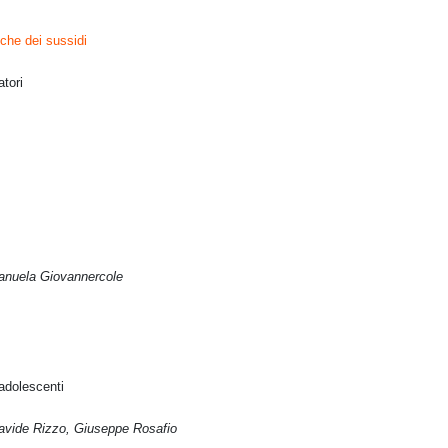
che dei sussidi
atori
Manuela Giovannercole
eadolescenti
avide Rizzo, Giuseppe Rosafio