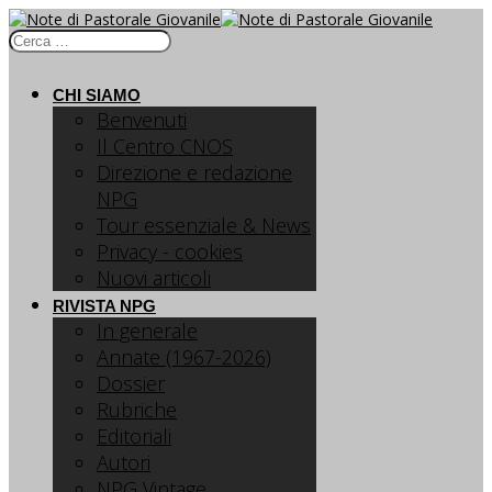
CHI SIAMO
Benvenuti
Il Centro CNOS
Direzione e redazione
NPG
Tour essenziale & News
Privacy - cookies
Nuovi articoli
RIVISTA NPG
In generale
Annate (1967-2026)
Dossier
Rubriche
Editoriali
Autori
NPG Vintage