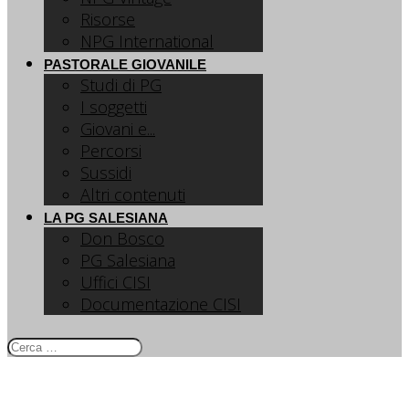
Risorse
NPG International
PASTORALE GIOVANILE
Studi di PG
I soggetti
Giovani e...
Percorsi
Sussidi
Altri contenuti
LA PG SALESIANA
Don Bosco
PG Salesiana
Uffici CISI
Documentazione CISI