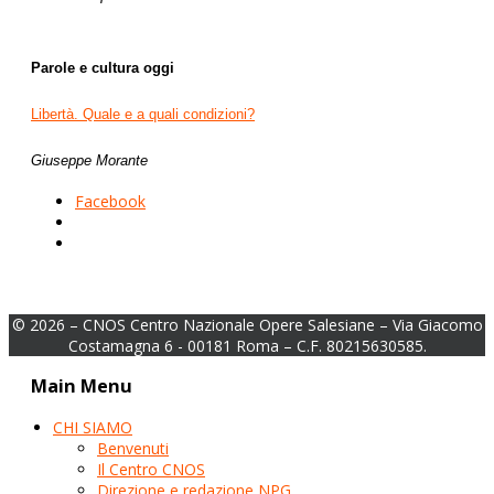
Parole e cultura oggi
Libertà. Quale e a quali condizioni?
Giuseppe Morante
Facebook
© 2026 – CNOS Centro Nazionale Opere Salesiane – Via Giacomo
Costamagna 6 - 00181 Roma – C.F. 80215630585.
Main Menu
CHI SIAMO
Benvenuti
Il Centro CNOS
Direzione e redazione NPG