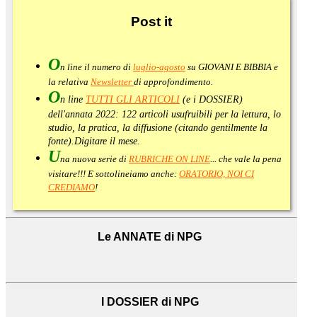
Post
it
O
n line il numero di
luglio-agosto
su GIOVANI E BIBBIA e
la relativa
Newsletter
di approfondimento
.
O
n line
TUTTI GLI ARTICOLI
(e i DOSSIER)
dell'annata 2022:
122 articoli usufruibili per la lettura, lo
studio, la pratica, la diffusione (citando gentilmente la
fonte).
Digitare il mese.
U
na nuova serie di
RUBRICHE ON LINE
... che vale la pena
visitare!!! E sottolineiamo anche:
ORATORIO, NOI CI
CREDIAMO
!
Le ANNATE di NPG
I DOSSIER di NPG