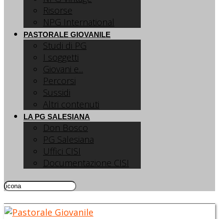
Risorse
NPG International
PASTORALE GIOVANILE
Studi di PG
I soggetti
Giovani e...
Percorsi
Sussidi
Altri contenuti
LA PG SALESIANA
Don Bosco
PG Salesiana
Uffici CISI
Documentazione CISI