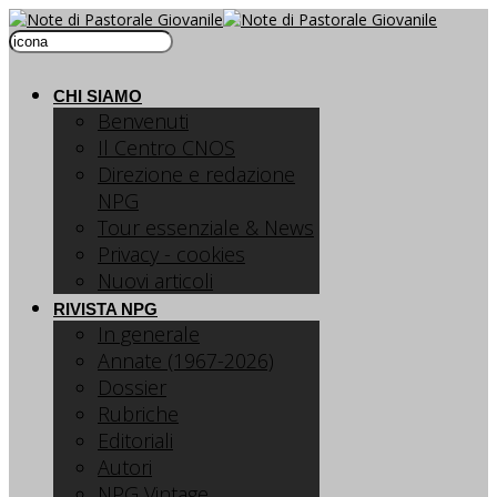
CHI SIAMO
Benvenuti
Il Centro CNOS
Direzione e redazione
NPG
Tour essenziale & News
Privacy - cookies
Nuovi articoli
RIVISTA NPG
In generale
Annate (1967-2026)
Dossier
Rubriche
Editoriali
Autori
NPG Vintage