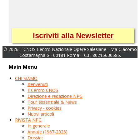
Iscriviti alla Newsletter
© 2026 – CNOS Centro Nazionale Opere Salesiane – Via Giacomo
Costamagna 6 - 00181 Roma – C.F. 80215630585.
Main Menu
CHI SIAMO
Benvenuti
Il Centro CNOS
Direzione e redazione NPG
Tour essenziale & News
Privacy - cookies
Nuovi articoli
RIVISTA NPG
In generale
Annate (1967-2026)
Dossier