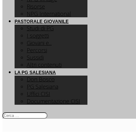
Risorse
NPG International
PASTORALE GIOVANILE
Studi di PG
I soggetti
Giovani e...
Percorsi
Sussidi
Altri contenuti
LA PG SALESIANA
Don Bosco
PG Salesiana
Uffici CISI
Documentazione CISI