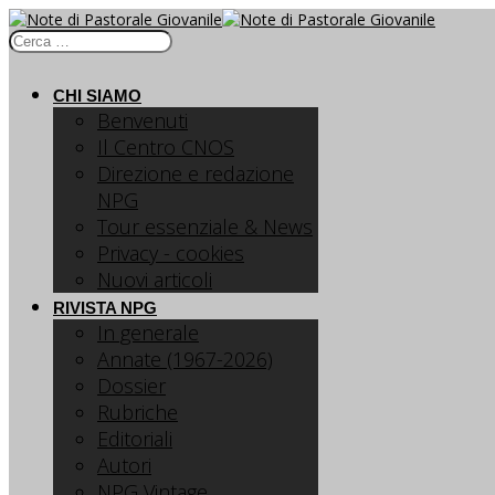
CHI SIAMO
Benvenuti
Il Centro CNOS
Direzione e redazione
NPG
Tour essenziale & News
Privacy - cookies
Nuovi articoli
RIVISTA NPG
In generale
Annate (1967-2026)
Dossier
Rubriche
Editoriali
Autori
NPG Vintage