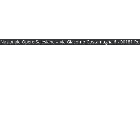
Nazionale Opere Salesiane – Via Giacomo Costamagna 6 - 00181 Ro