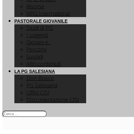
Risorse
NPG International
PASTORALE GIOVANILE
Studi di PG
I soggetti
Giovani e...
Percorsi
Sussidi
Altri contenuti
LA PG SALESIANA
Don Bosco
PG Salesiana
Uffici CISI
Documentazione CISI