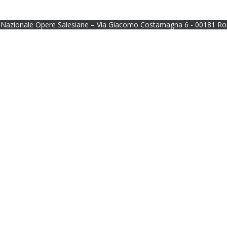
Nazionale Opere Salesiane – Via Giacomo Costamagna 6 - 00181 Ro