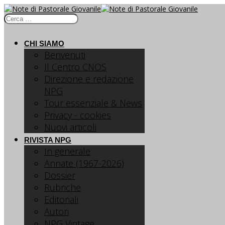
CHI SIAMO
Benvenuti
Il Centro CNOS
Direzione e redazione
NPG
Tour essenziale & News
Privacy - cookies
Nuovi articoli
RIVISTA NPG
In generale
Annate (1967-2026)
Dossier
Rubriche
Editoriali
Autori
NPG Vintage