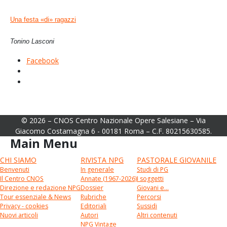
Una festa «di» ragazzi
Tonino Lasconi
Facebook
© 2026 – CNOS Centro Nazionale Opere Salesiane – Via
Giacomo Costamagna 6 - 00181 Roma – C.F. 80215630585.
Main Menu
CHI SIAMO
RIVISTA NPG
PASTORALE GIOVANILE
Benvenuti
In generale
Studi di PG
Il Centro CNOS
Annate (1967-2026)
I soggetti
Direzione e redazione NPG
Dossier
Giovani e...
Tour essenziale & News
Rubriche
Percorsi
Privacy - cookies
Editoriali
Sussidi
Nuovi articoli
Autori
Altri contenuti
NPG Vintage