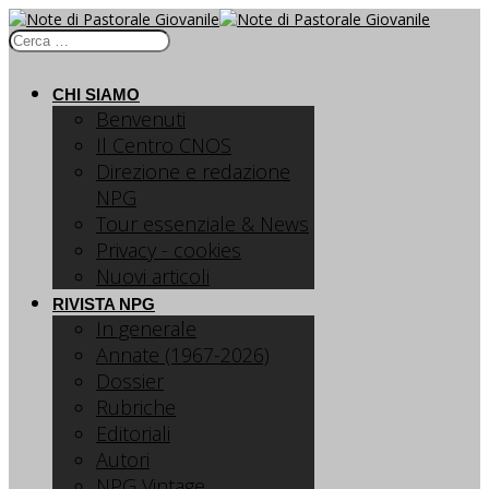
CHI SIAMO
Benvenuti
Il Centro CNOS
Direzione e redazione
NPG
Tour essenziale & News
Privacy - cookies
Nuovi articoli
RIVISTA NPG
In generale
Annate (1967-2026)
Dossier
Rubriche
Editoriali
Autori
NPG Vintage