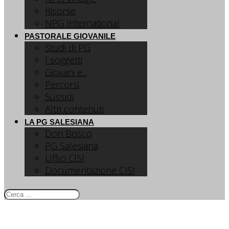
Risorse
NPG International
PASTORALE GIOVANILE
Studi di PG
I soggetti
Giovani e...
Percorsi
Sussidi
Altri contenuti
LA PG SALESIANA
Don Bosco
PG Salesiana
Uffici CISI
Documentazione CISI