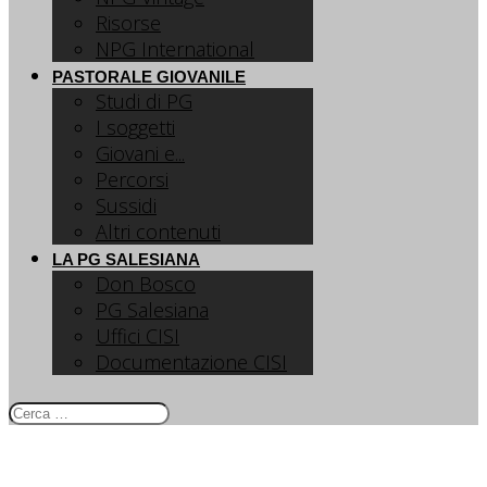
Risorse
NPG International
PASTORALE GIOVANILE
Studi di PG
I soggetti
Giovani e...
Percorsi
Sussidi
Altri contenuti
LA PG SALESIANA
Don Bosco
PG Salesiana
Uffici CISI
Documentazione CISI