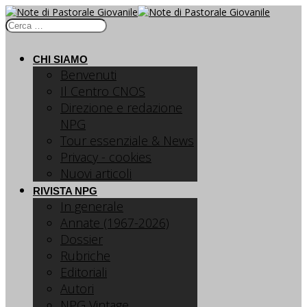
CHI SIAMO
Benvenuti
Il Centro CNOS
Direzione e redazione
NPG
Tour essenziale & News
Privacy - cookies
Nuovi articoli
RIVISTA NPG
In generale
Annate (1967-2026)
Dossier
Rubriche
Editoriali
Autori
NPG Vintage