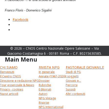
Franco Floris - Domenico Sigalini
Facebook
© 2026 – CNOS Centro Nazionale Opere Salesiane – Via
Giacomo Costamagna 6 - 00181 Roma – C.F. 80215630585.
Main Menu
CHI SIAMO
RIVISTA NPG
PASTORALE GIOVANILE
Benvenuti
In generale
Studi di PG
Il Centro CNOS
Annate (1967-2026)
I soggetti
Direzione e redazione NPG
Dossier
Giovani e...
Tour essenziale & News
Rubriche
Percorsi
Privacy - cookies
Editoriali
Sussidi
Nuovi articoli
Autori
Altri contenuti
NPG Vintage
Risorse
NPG International