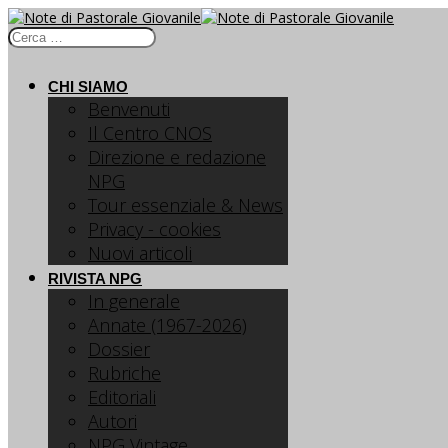
CHI SIAMO
Benvenuti
Il Centro CNOS
Direzione e redazione
NPG
Tour essenziale & News
Privacy - cookies
Nuovi articoli
RIVISTA NPG
In generale
Annate (1967-2026)
Dossier
Rubriche
Editoriali
Autori
NPG Vintage