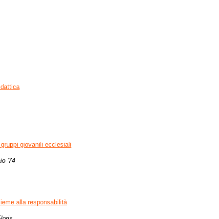
dattica
gruppi giovanili ecclesiali
io '74
ieme alla responsabilità
loris