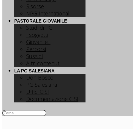
Risorse
NPG International
PASTORALE GIOVANILE
Studi di PG
I soggetti
Giovani e...
Percorsi
Sussidi
Altri contenuti
LA PG SALESIANA
Don Bosco
PG Salesiana
Uffici CISI
Documentazione CISI