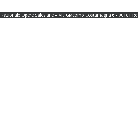
Nazionale Opere Salesiane – Via Giacomo Costamagna 6 - 00181 Ro