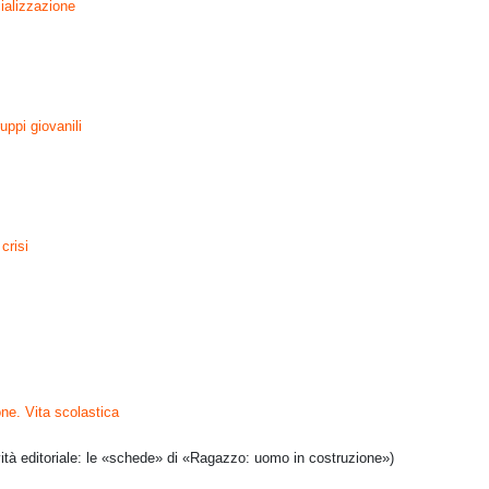
cializzazione
uppi giovanili
crisi
ne. Vita scolastica
tà editoriale:
le «schede» di «Ragazzo: uomo in costruzione»)