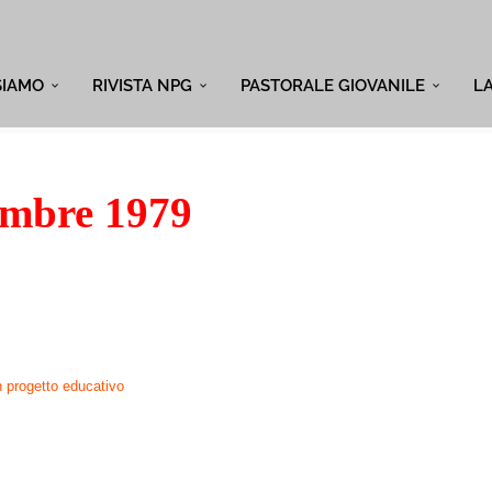
SIAMO
RIVISTA NPG
PASTORALE GIOVANILE
L
mbre 1979
 progetto educativo