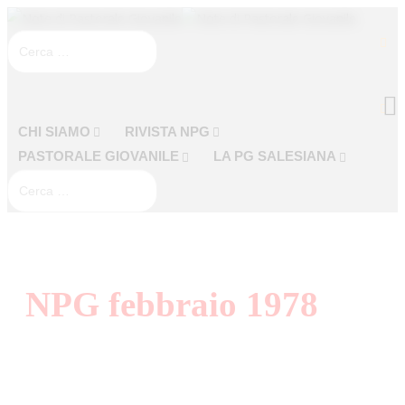
CHI SIAMO
RIVISTA NPG
PASTORALE GIOVANILE
LA PG SALESIANA
NPG febbraio 1978