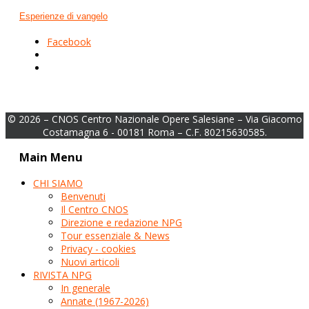
Esperienze di vangelo
Facebook
© 2026 – CNOS Centro Nazionale Opere Salesiane – Via Giacomo
Costamagna 6 - 00181 Roma – C.F. 80215630585.
Main Menu
CHI SIAMO
Benvenuti
Il Centro CNOS
Direzione e redazione NPG
Tour essenziale & News
Privacy - cookies
Nuovi articoli
RIVISTA NPG
In generale
Annate (1967-2026)