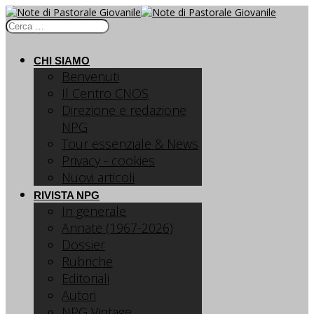
CHI SIAMO
Benvenuti
Il Centro CNOS
Direzione e redazione
NPG
Tour essenziale & News
Privacy - cookies
Nuovi articoli
RIVISTA NPG
In generale
Annate (1967-2026)
Dossier
Rubriche
Editoriali
Autori
NPG Vintage