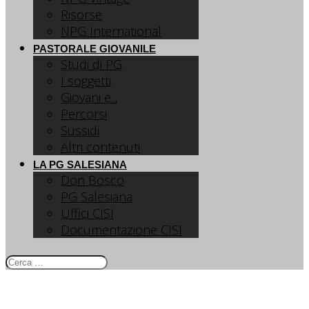
Risorse
NPG International
PASTORALE GIOVANILE
Studi di PG
I soggetti
Giovani e...
Percorsi
Sussidi
Altri contenuti
LA PG SALESIANA
Don Bosco
PG Salesiana
Uffici CISI
Documentazione CISI