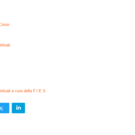
Cristo
rituali
irituali a cura della F.I.E.S.