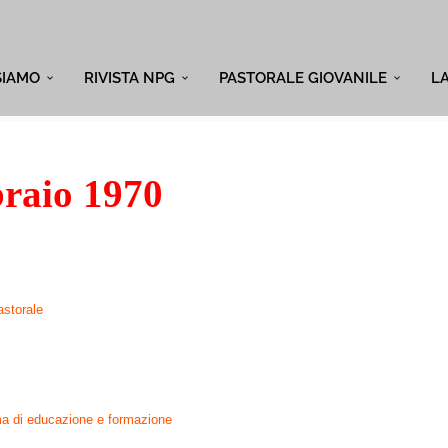
SIAMO
RIVISTA NPG
PASTORALE GIOVANILE
L
raio 1970
astorale
i
ma di educazione e formazione