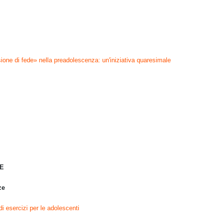
sione
di fede
» nella preadolescenza: un'iniziativa quaresimale
UE
ze
i esercizi per le adolescenti