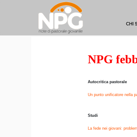
CHI 
NPG febb
Autocritica pastorale
Un punto unificatore nella p
Stud
La fede nei giovani: proble