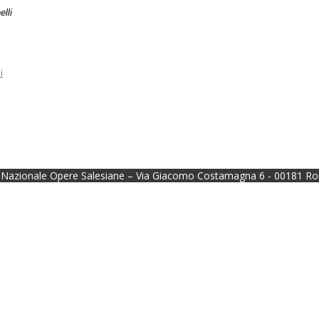
elli
i
Nazionale Opere Salesiane – Via Giacomo Costamagna 6 - 00181 Ro