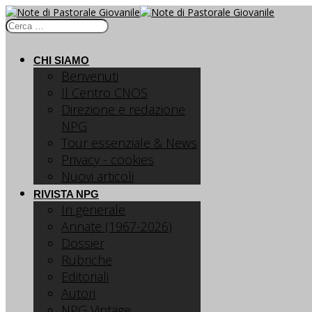
CHI SIAMO
Benvenuti
Il Centro CNOS
Direzione e redazione
NPG
Tour essenziale & News
Privacy - cookies
Nuovi articoli
RIVISTA NPG
In generale
Annate (1967-2026)
Dossier
Rubriche
Editoriali
Autori
NPG Vintage