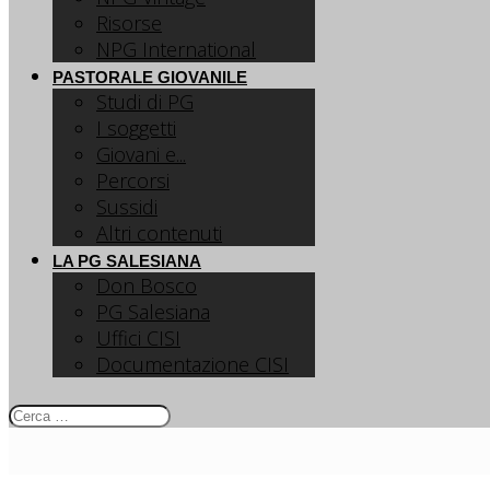
Risorse
NPG International
PASTORALE GIOVANILE
Studi di PG
I soggetti
Giovani e...
Percorsi
Sussidi
Altri contenuti
LA PG SALESIANA
Don Bosco
PG Salesiana
Uffici CISI
Documentazione CISI