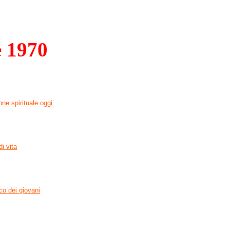
 1970
one spirituale oggi
di vita
co dei giovani